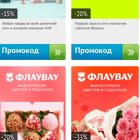
-15
%
-20
%
Любые товары во всей розничной
Первый заказ в сети магазинов
07:31:34
Получили:
83
07:31:34
Получи первым!
сети и интернет-магазине Hoff
«Золотое Яблоко»
Москва, 1-й Волоколамский проезд,
Россия
10с1
Промокод
Промокод
-20
%
-33
%