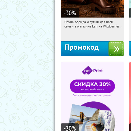
-30
%
Обувь, одежда и сумки для всей
07:31:34
Получили:
31
семьи в магазине kari на Wildberries
Россия
Промокод
-30
%