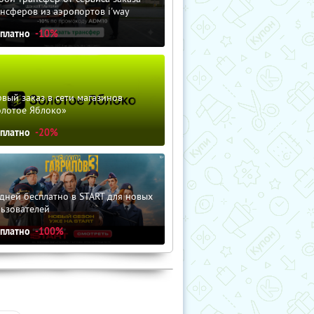
нсферов из аэропортов i'way
сплатно
-10%
вый заказ в сети магазинов
олотое Яблоко»
сплатно
-20%
дней бесплатно в START для новых
льзователей
сплатно
-100%