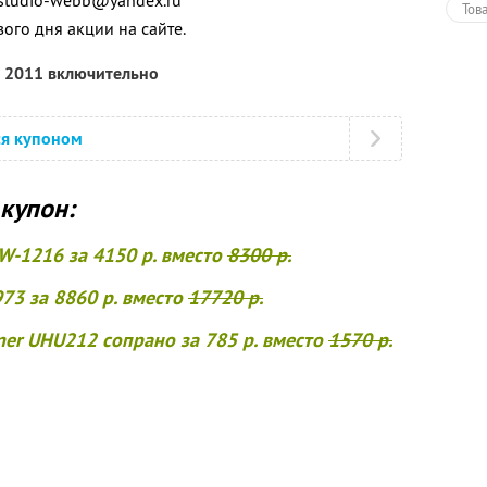
, studio-webb@yandex.ru
Тов
вого дня акции на сайте.
я 2011 включительно
ся купоном
купон:
 W-1216 за 4150 р. вместо
8300 р.
973 за 8860 р. вместо
17720 р.
ner UHU212 сопрано за 785 р. вместо
1570 р.