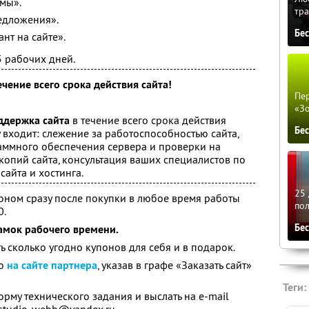
мы».
тра
едложения».
Бе
нт на сайте».
5 рабочих дней.
чение всего срока действия сайта!
Пер
!
«З
ддержка сайта
в течение всего срока действия
Бе
 входит: слежение за работоспособностью сайта,
ммного обеспечения сервера и проверки на
копий сайта, консультация ваших специалистов по
сайта и хостинга.
25 
оном сразу после покупки в любое время работы
по
0.
Бе
амок рабочего времени.
ь сколько угодно купонов для себя и в подарок.
о
на сайте партнера
, указав в графе «Заказать сайт»
Теги:
рму технического задания и выслать на e-mail