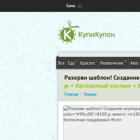
Сочи
6
2
25
Все
Еда
Красота
Развлечения
Авто
Разорви шаблон! Создание
р.
+ бесплатный хостинг + 
Главная
Товары