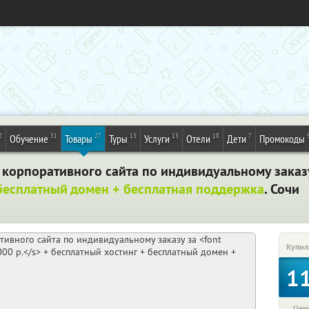
2
31
27
13
13
18
7
Обучение
Товары
Туры
Услуги
Отели
Дети
Промокоды
 корпоративного сайта по индивидуальному заказ
бесплатный домен + бесплатная поддержка
. Сочи
Купил
1
Цена