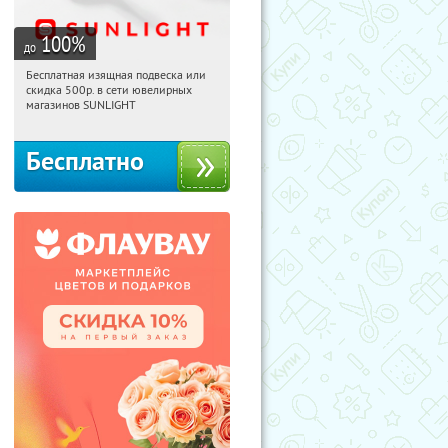
100
%
до
Бесплатная изящная подвеска или
07:31:34
Получили:
73
скидка 500р. в сети ювелирных
Россия
магазинов SUNLIGHT
Бесплатно