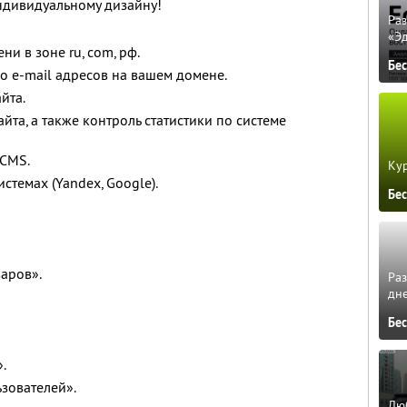
индивидуальному дизайну!
Ра
«Э
ни в зоне ru, com, рф.
Бе
о e-mail адресов на вашем домене.
йта.
айта, а также контроль статистики по системе
 CMS.
Кур
стемах (Yandex, Google).
Бе
варов».
Ра
дне
Бе
.
ьзователей».
Люб