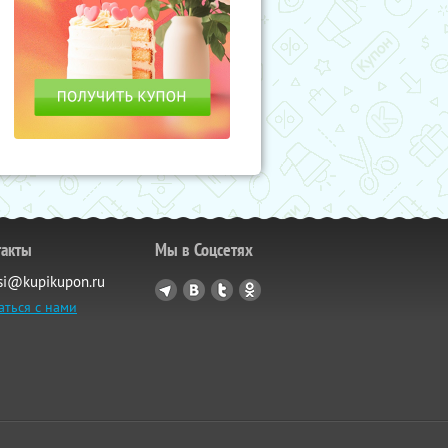
такты
Мы в Соцсетях
si@kupikupon.ru
аться с нами