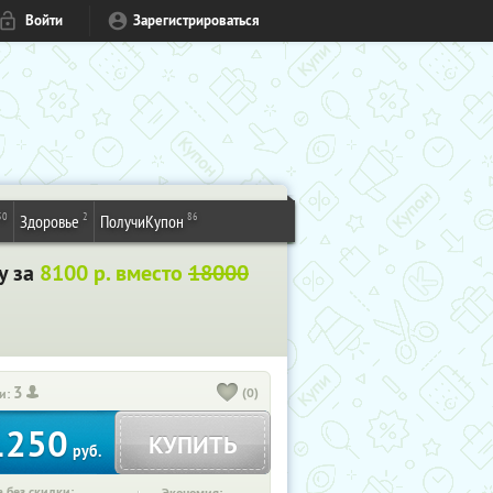
Войти
Зарегистрироваться
50
2
86
Здоровье
ПолучиКупон
у за
8100 р. вместо
18000
3
(0)
и:
1250
КУПИТЬ
руб.
 без скидки: