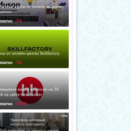
зличные курсы от онлайн-академии
дюсон»
сплатно
-5%
сы от онлайн-школы Skillfactory
сплатно
-5%
змещение вашей вакансии на 30
й на сайте HeadHunter
сплатно
-100%
ой трансфер от сервиса заказа