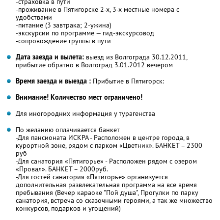
-страховка в пути
-проживание в Пятигорске 2-х, 3-х местные номера с
удобствами
-питание (3 завтрака; 2-ужина)
-экскурсии по программе — гид-экскурсовод
-сопровождение группы в пути
Дата заезда и вылета:
выезд из Волгограда 30.12.2011,
прибытие обратно в Волгоград 3.01.2012 вечером
Время заезда и выезда :
Прибытие в Пятигорск:
Внимание! Количество мест ограничено!
Для иногородних информация у турагенства
По желанию оплачивается банкет
-Для пансионата ИСКРА - Расположен в центре города, в
курортной зоне, рядом с парком «Цветник». БАНКЕТ – 2300
руб
-Для санатория «Пятигорье» - Расположен рядом с озером
«Провал». БАНКЕТ – 2000руб.
-Для гостей санатория «Пятигорье» организуется
дополнительная развлекательная программа на все время
пребывания (Вечер караоке "Пой душа", Прогулки по парку
санатория, встреча со сказочными героями, а так же множество
конкурсов, подарков и угощений)