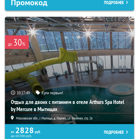
Промокод
ПОДРОБНЕЕ
30
%
до
10:27:48
Купи первым!
Отдых для двоих с питанием в отеле Arthurs Spa Hotel
by Mercure в Мытищах
Московская обл., г. Мытищи, д. Ларево, ул. Хвойная, стр. 26
2828
ПОДРОБНЕЕ
от
руб.
до
65700
руб.