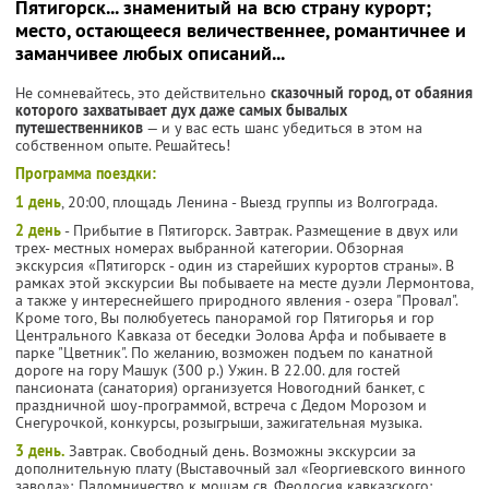
Пятигорск... знаменитый на всю страну курорт;
место, остающееся величественнее, романтичнее и
заманчивее любых описаний...
Не сомневайтесь, это действительно
сказочный город, от обаяния
которого захватывает дух даже самых бывалых
путешественников
— и у вас есть шанс убедиться в этом на
собственном опыте. Решайтесь!
Программа поездки:
1 день
, 20:00, площадь Ленина - Выезд группы из Волгограда.
2 день
- Прибытие в Пятигорск. Завтрак. Размещение в двух или
трех- местных номерах выбранной категории. Обзорная
экскурсия «Пятигорск - один из старейших курортов страны». В
рамках этой экскурсии Вы побываете на месте дуэли Лермонтова,
а также у интереснейшего природного явления - озера "Провал".
Кроме того, Вы полюбуетесь панорамой гор Пятигорья и гор
Центрального Кавказа от беседки Эолова Арфа и побываете в
парке "Цветник". По желанию, возможен подъем по канатной
дороге на гору Машук (300 р.) Ужин. В 22.00. для гостей
пансионата (санатория) организуется Новогодний банкет, с
праздничной шоу-программой, встреча с Дедом Морозом и
Снегурочкой, конкурсы, розыгрыши, зажигательная музыка.
3 день.
Завтрак. Cвободный день. Возможны экскурсии за
дополнительную плату (Выставочный зал «Георгиевского винного
завода»; Паломничество к мощам св. Феодосия кавказского;