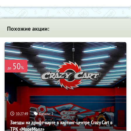
Похожие акции:
50
%
до
10:27:48
Купили:
2
Заезды на дрифт-карте в картинг-центре Crazy Cart в
ТРК «МореМолл»