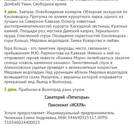
Домбай) Ужин. Свободное время.
4 день.
Завтрак. Освобождение номеров. Обзорная экскурсия по
Кисловодску. Прогулка по аллеям курортного парка, одного из
лучших на Северном Кавказе. Осмотр известных
достопримечательностей курорта: Каскадной лестницы, Красных
камней, Площади роз, мостика Дамский каприз, Зеркального
пруда, Стеклянной струи. Посещение окрестностей Кисловодска -
горы Кольцо, Медовых водопадов, Замка Коварства и любви.
Гора Кольцо - это памятник природы, место, связанное с
пребыванием М.Ю. Лермонтова на Кавказе. Именно к ней он
отправляет героев повести «Княжна Мэри» полюбоваться закатом
солнца «сквозь каменное окошко». Таинственный спуск в
Аликоновское ущелье приведет к великолепным искристым
Медовым водопадам. Над урочищем вблизи Медовых водопадов
возвышается скала Указатель, с вершины которой открывается
прекрасный вид. Выезд в Волгоград.
5 день
. Прибытие в Волгоград рано утром.
Санаторий «Пятигорье»
Пансионат «ИСКРА»
Услуги предоставляет: Индивидуальный предприниматель
Чиликина Елена Андреевна,
ИНН 344690325317
, ОГРН
310346024400025