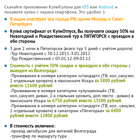
Скачайте приложение КупиКупона для
IOS
или
Android
и
покажите купон с экрана смартфона. Это удобно :)
В акции участвуют все города РФ, кроме Москвы и Санкт-
Петербурга
Купив сертификат от КупиОтпуск, Вы получаете скидку 50% на
Новогодний и Рождественский тур в ПЯТИГОРСК с проездом в
обе стороны
3 дня 2 ночи в Пятигорске (всего тур 5 дней с учётом дороги)
-Тур Новогодний с 30.12.2011-3.01.2012
-Тур Рождественский с 05.01.12-09.01.12
Стоимость с учётом 50% скидки и проездом в обе стороны с
выездом из Волгограда:
-Проживание в номере категории «стандарт» (ТВ, хол.,санузел,
2 отдельные кровати) в пансионате Искра
за 5800 рублей
вместо 11600 рублей
-Проживание в номере категории «улучшенный» (ТВ,
хол.,санузел, диван, 2-х спальная кровать, доп. место - диван) в
пансионате Искра
за 6750 рублей вместо 13500 рублей
-Проживание в номере категории «стандарт» (ТВ, хол., санузел,
2 отдельные кровати) в санатории «Пятигорье»
за 6400
рублей вместо 12800 рублей
В стоимость включено:
-проезд автобусом для жителей Волгограда
-трансфер по маршруту тура