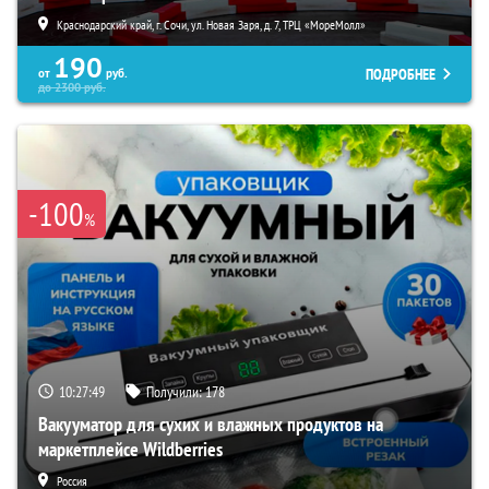
Краснодарский край, г. Сочи, ул. Новая Заря, д. 7, ТРЦ «МореМолл»
190
ПОДРОБНЕЕ
от
руб.
до
2300
руб.
-100
%
10:27:48
Получили:
178
Вакууматор для сухих и влажных продуктов на
маркетплейсе Wildberries
Россия