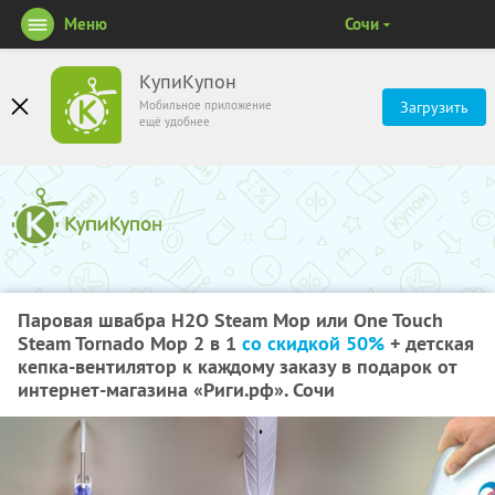
Меню
Сочи
КупиКупон
Мобильное приложение
Загрузить
ещё удобнее
Паровая швабра Н2О Steam Mop или One Touch
Steam Tornado Mop 2 в 1
со скидкой 50%
+ детская
кепка-вентилятор к каждому заказу в подарок от
интернет-магазина «Риги.рф». Сочи