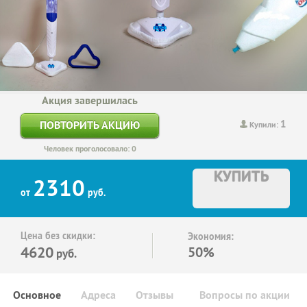
Акция завершилась
1
ПОВТОРИТЬ АКЦИЮ
Купили:
Человек проголосовало: 0
КУПИТЬ
2310
от
руб.
Цена без скидки:
Экономия:
4620
50%
руб.
Основное
Адреса
Отзывы
Вопросы по акции