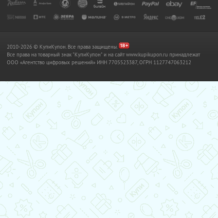
2010-2026 © КупиКупон. Все права защищены.
Все права на товарный знак "КупиКупон" и на сайт www.kupikupon.ru принадлежат
OOO «Агентство цифровых решений» ИНН 7705523387, ОГРН 1127747063212