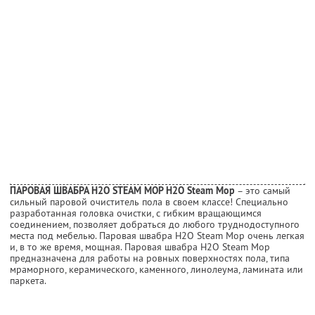
ПАРОВАЯ ШВАБРА Н2О STEAM MOP Н2О Steam Mop
– это самый
сильный паровой очиститель пола в своем классе! Специально
разработанная головка очистки, с гибким вращающимся
соединением, позволяет добраться до любого труднодоступного
места под мебелью. Паровая швабра H2O Steam Mop очень легкая
и, в то же время, мощная. Паровая швабра H2O Steam Mop
предназначена для работы на ровных поверхностях пола, типа
мраморного, керамического, каменного, линолеума, ламината или
паркета.