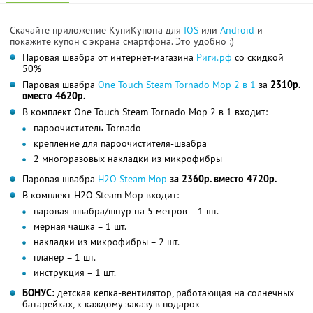
Скачайте приложение КупиКупона для
IOS
или
Android
и
покажите купон с экрана смартфона. Это удобно :)
Паровая швабра от интернет-магазина
Риги.рф
со скидкой
50%
Паровая швабра
One Touch Steam Tornado Mop 2 в 1
за
2310р.
вместо 4620р.
В комплект One Touch Steam Tornado Mop 2 в 1 входит:
пароочиститель Tornado
крепление для пароочистителя-швабра
2 многоразовых накладки из микрофибры
Паровая швабра
Н2О Steam Mop
за 2360р. вместо 4720р.
В комплект H2O Steam Mop входит:
паровая швабра/шнур на 5 метров – 1 шт.
мерная чашка – 1 шт.
накладки из микрофибры – 2 шт.
планер – 1 шт.
инструкция – 1 шт.
БОНУС:
детская кепка-вентилятор, работающая на солнечных
батарейках, к каждому заказу в подарок