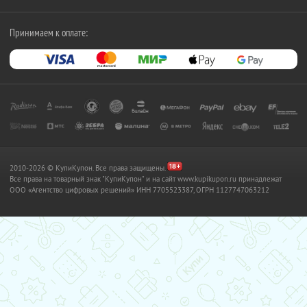
Принимаем к оплате:
2010-2026 © КупиКупон. Все права защищены.
Все права на товарный знак "КупиКупон" и на сайт www.kupikupon.ru принадлежат
OOO «Агентство цифровых решений» ИНН 7705523387, ОГРН 1127747063212