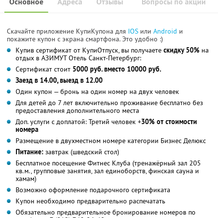
Основное
Адреса
Отзывы
Вопросы по акции
Скачайте приложение КупиКупона для
IOS
или
Android
и
покажите купон с экрана смартфона. Это удобно :)
Купив сертификат от КупиОтпуск, вы получаете
скидку 50%
на
отдых в АЗИМУТ Отель Санкт-Петербург:
Сертификат стоит
5000 руб. вместо 10000 руб.
Заезд в 14.00, выезд в 12.00
Один купон — бронь на один номер на двух человек
Для детей до 7 лет включительно проживание бесплатно без
предоставления дополнительного места
Доп. услуги с доплатой: Третий человек +
30% от стоимости
номера
Размещение в двухместном номере категории Бизнес Делюкс
Питание:
завтрак (шведский стол)
Бесплатное посещение Фитнес Клуба (тренажёрный зал 205
кв.м., групповые занятия, зал единоборств, финская сауна и
хамам)
Возможно оформление подарочного сертификата
Купон необходимо предварительно распечатать
Обязательно предварительное бронирование номеров по