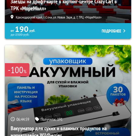
Заезды на дрифт-карте в картинг-центре Crazy Cart в
ТРК «МореМолл»
Краснодарский край, г. Сочи, ул. Новая Заря, д. 7, ТРЦ «МореМолл»
190
ПОДРОБНЕЕ
от
руб.
до
2300
руб.
-100
%
06:44:57
Получили:
191
Вакууматор для сухих и влажных продуктов на
маркетплейсе Wildberries