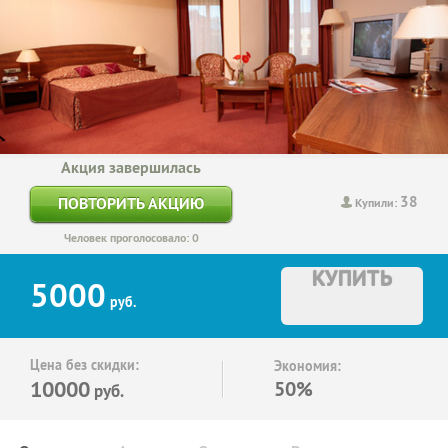
Акция завершилась
38
ПОВТОРИТЬ АКЦИЮ
Купили:
Человек проголосовало: 0
КУПИТЬ
5000
руб.
Цена без скидки:
Экономия:
10000
50%
руб.