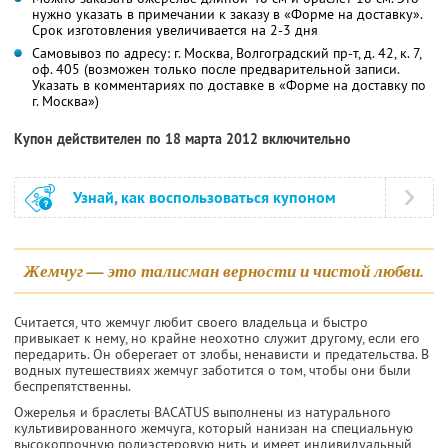
нужно указать в примечании к заказу в «Форме на доставку».
Срок изготовления увеличивается на 2-3 дня
Самовывоз по адресу: г. Москва, Волгоградский пр-т, д. 42, к. 7,
оф. 405 (возможен только после предварительной записи.
Указать в комментариях по доставке в «Форме на доставку по
г. Москва»)
Купон действителен по 18 марта 2012 включительно
Узнай, как воспользоваться купоном
Жемчуг — это талисман верности и чистой любви.
Считается, что жемчуг любит своего владельца и быстро
привыкает к нему, но крайне неохотно служит другому, если его
переда­рить. Он оберегает от злобы, не­нависти и предательства. В
водных путешествиях жемчуг заботится о том, чтобы они были
беспрепят­ственны.
Ожерелья и браслеты BACATUS выполнены из натурального
культивированного жемчуга, который нанизан на специальную
высокопрочную полиэстеровую нить и имеет индивидуальный