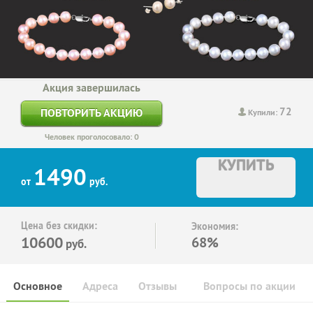
Акция завершилась
72
ПОВТОРИТЬ АКЦИЮ
Купили:
Человек проголосовало: 0
КУПИТЬ
1490
от
руб.
Цена без скидки:
Экономия:
10600
68%
руб.
Основное
Адреса
Отзывы
Вопросы по акции