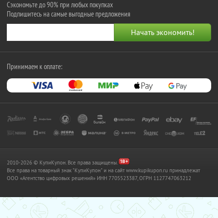
Сэкономьте до 90% при любых покупках
Подпишитесь на самые выгодные предложения
Принимаем к оплате:
2010-2026 © КупиКупон. Все права защищены.
Все права на товарный знак "КупиКупон" и на сайт www.kupikupon.ru принадлежат
OOO «Агентство цифровых решений» ИНН 7705523387, ОГРН 1127747063212