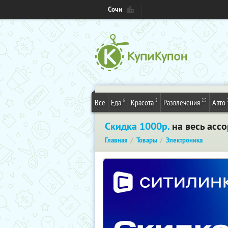
Сочи
6
2
25
Все
Еда
Красота
Развлечения
Авто
Скидка 1000р.
на весь ассо
Главная
Товары
Электроника