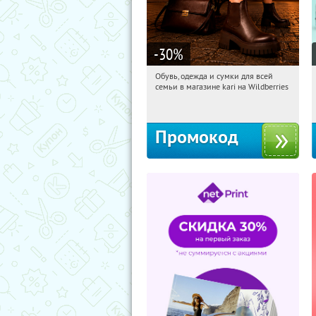
-30
%
Обувь, одежда и сумки для всей
03:11:40
Получили:
30
семьи в магазине kari на Wildberries
Россия
Промокод