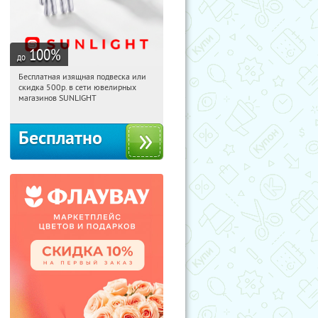
100
%
до
Бесплатная изящная подвеска или
03:11:40
Получили:
73
скидка 500р. в сети ювелирных
Россия
магазинов SUNLIGHT
Бесплатно