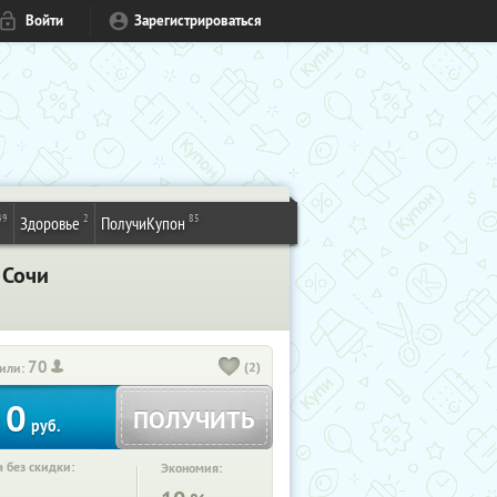
Войти
Зарегистрироваться
49
2
85
Здоровье
ПолучиКупон
 Сочи
70
(2)
или:
0
ПОЛУЧИТЬ
руб.
 без скидки:
Экономия: