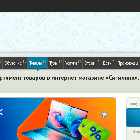
2
31
26
13
13
17
7
Обучение
Товары
Туры
Услуги
Отели
Дети
Промокоды
ртимент товаров в интернет-магазине «Ситилинк».
Получ
Цена