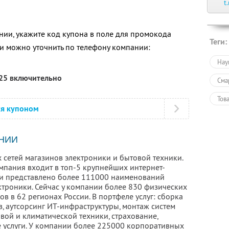
t
ии, укажите код купона в поле для промокода
Теги:
 можно уточнить по телефону компании:
Нау
025 включительно
Сма
Тов
ся купоном
Тов
Пол
НИИ
 сетей магазинов электроники и бытовой техники.
омпания входит в топ-5 крупнейших интернет-
ети представлено более 111000 наименований
ктроники. Сейчас у компании более 830 физических
ов в 62 регионах России. В портфеле услуг: сборка
, аутсорсинг ИТ-инфраструктуры, монтаж систем
вой и климатической техники, страхование,
е услуги. У компании более 225000 корпоративных