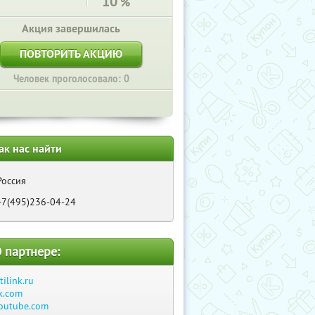
10
%
Акция завершилась
ПОВТОРИТЬ АКЦИЮ
Человек проголосовало: 0
ак нас найти
Россия
+7(495)236-04-24
 партнере:
itilink.ru
k.com
outube.com