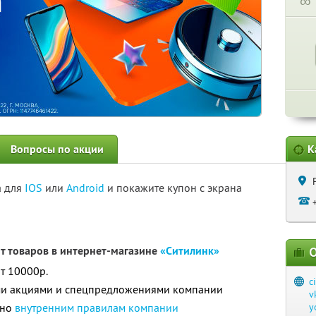
∞
Вопросы по акции
К
а для
IOS
или
Android
и покажите купон с экрана
нт товаров в интернет-магазине
«Ситилинк»
О
т 10000р.
c
ими акциями и спецпредложениями компании
v
сно
внутренним правилам компании
y