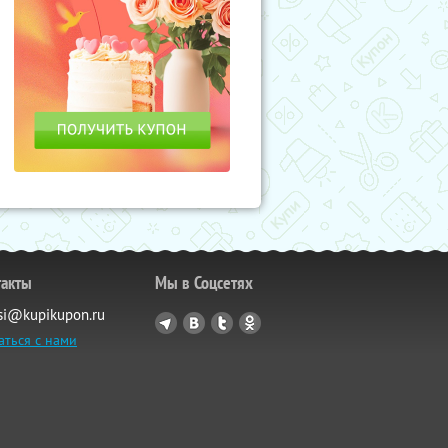
такты
Мы в Соцсетях
si@kupikupon.ru
аться с нами