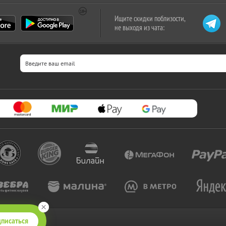
Ищите скидки поблизости,
не выходя из чата:
писаться