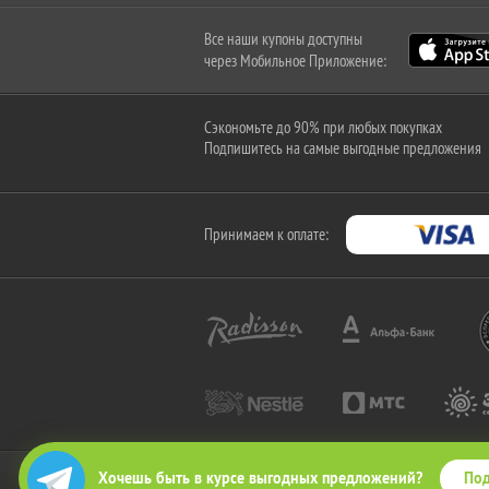
Все наши купоны доступны
через Мобильное Приложение:
Сэкономьте до 90% при любых покупках
Подпишитесь на самые выгодные предложения
Принимаем к оплате:
Под
Хочешь быть в курсе выгодных предложений?
2010-2026 © КупиКупон. Все права защищены.