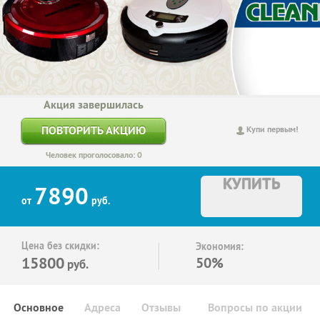
Акция завершилась
ПОВТОРИТЬ АКЦИЮ
Купи первым!
Человек проголосовало: 0
КУПИТЬ
7890
от
руб.
Цена без скидки:
Экономия:
15800
50%
руб.
Основное
Адреса
Отзывы
Вопросы по акции