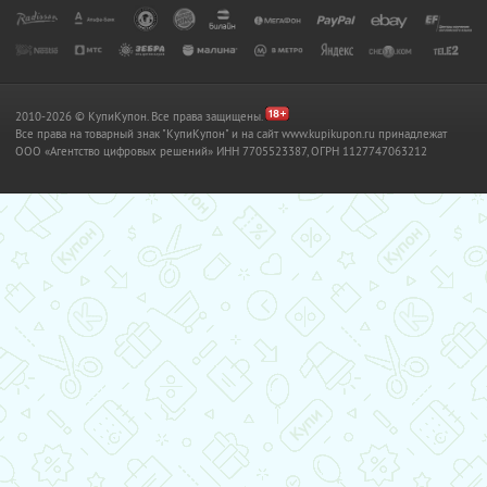
2010-2026 © КупиКупон. Все права защищены.
Все права на товарный знак "КупиКупон" и на сайт www.kupikupon.ru принадлежат
OOO «Агентство цифровых решений» ИНН 7705523387, ОГРН 1127747063212