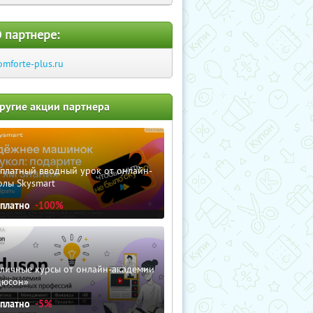
 партнере:
omforte-plus.ru
ругие акции партнера
сплатный вводный урок от онлайн-
олы Skysmart
сплатно
-100%
зличные курсы от онлайн-академии
дюсон»
сплатно
-5%