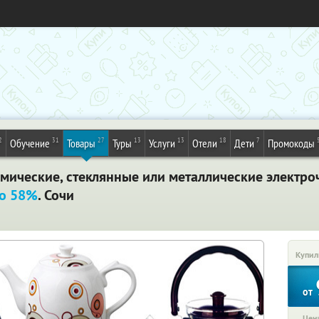
2
31
27
13
13
18
7
Обучение
Товары
Туры
Услуги
Отели
Дети
Промокоды
ические, стеклянные или металлические электроч
до 58%
. Сочи
Купил
от
Цена