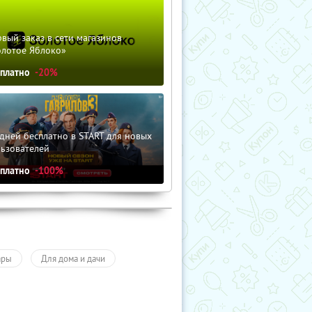
вый заказ в сети магазинов
олотое Яблоко»
сплатно
-20%
дней бесплатно в START для новых
льзователей
сплатно
-100%
ары
Для дома и дачи