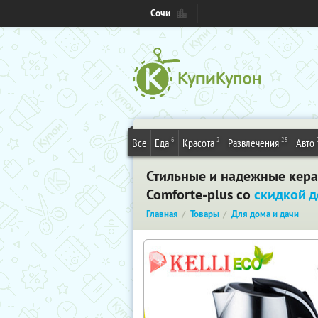
Сочи
6
2
25
Все
Еда
Красота
Развлечения
Авто
Стильные и надежные керам
Comforte-plus со
скидкой 
Главная
Товары
Для дома и дачи