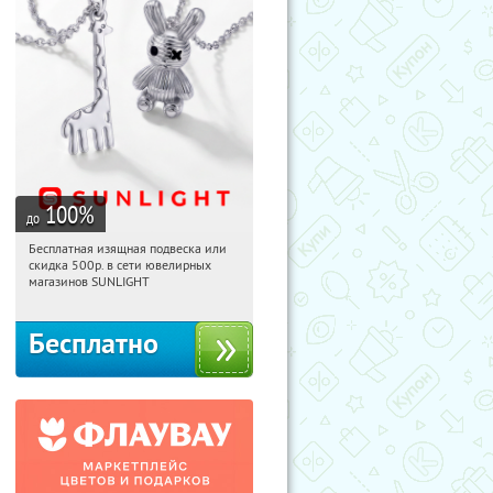
100
%
до
Бесплатная изящная подвеска или
18:08:05
Получили:
73
скидка 500р. в сети ювелирных
Россия
магазинов SUNLIGHT
Бесплатно