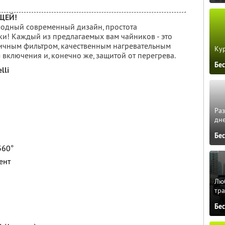
ЩЕЙ!
модный современный дизайн, простота
ки! Каждый из предлагаемых вам чайников - это
чным фильтром, качественным нагревательным
Кур
включения и, конечно же, защитой от перегрева.
Бе
lli
Ра
дне
Бе
360°
ент
Люб
тра
Бе