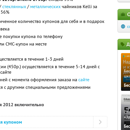
/
стеклянных
/
металлических
чайников Kelli за
 56%
О
ченное количество купонов для себя и в подарок
c
овека
ле покупки купона по телефону
ли СМС-купон на месте
Д
ществляется в течение 1-3 дней
ии (450р.) осуществляется в течение 5-14 дней с
Бе
сайте
шк
дней с момента оформления заказа на
сайте
Бе
тся с другими специальными предложениями
ря 2012 включительно
Ра
«Э
ся купоном
Бе