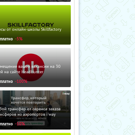
сы от онлайн-школы Skillfactory
сплатно
-5%
змещение вашей вакансии на 30
й на сайте HeadHunter
сплатно
-100%
ой трансфер от сервиса заказа
нсферов из аэропортов i'way
сплатно
-10%