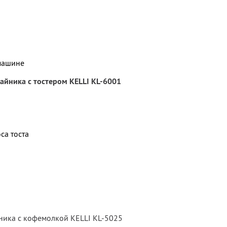
машине
айника с тостером KELLI KL-6001
са тоста
ника с кофемолкой KELLI KL-5025