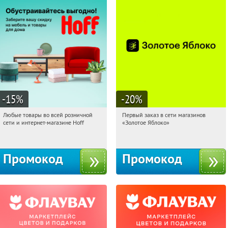
-15
%
-20
%
Любые товары во всей розничной
Первый заказ в сети магазинов
18:08:05
Получили:
83
18:08:05
Получи первым!
сети и интернет-магазине Hoff
«Золотое Яблоко»
Москва, 1-й Волоколамский проезд,
Россия
10с1
Промокод
Промокод