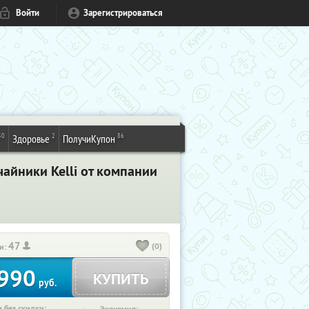
Войти
Зарегистрироваться
50
2
86
Здоровье
ПолучиКупон
айники Kelli от компании
47
(0)
и:
990
КУПИТЬ
руб.
 без скидки: