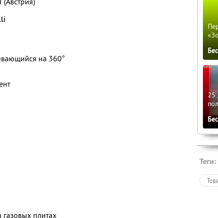
 (Австрия)
li
Пер
«З
Бе
ивающийся на 360°
ент
25 
по
Бе
Теги:
Тов
 газовых плитах