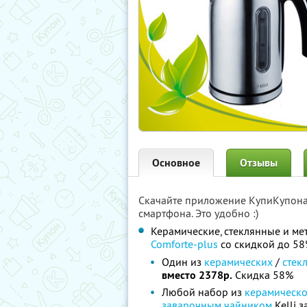
Основное
Отзывы
Скачайте приложение КупиКупон
смартфона. Это удобно :)
Керамические, стеклянные и ме
Comforte-plus
со скидкой до 5
Один из
керамических
/
стек
вместо 2378р.
Скидка 58%
Любой набор из
керамическо
заварочным чайником
Kelli з