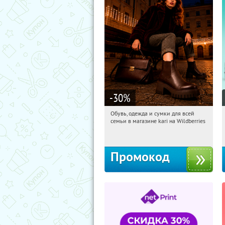
-30
%
Обувь, одежда и сумки для всей
18:08:05
Получили:
30
семьи в магазине kari на Wildberries
Россия
Промокод