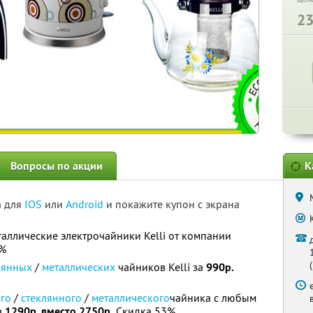
2
Вопросы по акции
К
а для
IOS
или
Android
и покажите купон с экрана
таллические электрочайники Kelli от компании
8%
лянных
/
металлических
чайников Kelli за
990р.
го
/
стеклянного
/
металлического
чайника с любым
а
1290р. вместо 2750р.
Скидка 53%