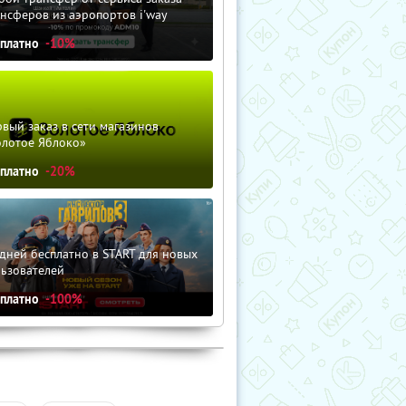
нсферов из аэропортов i'way
сплатно
-10%
вый заказ в сети магазинов
олотое Яблоко»
сплатно
-20%
дней бесплатно в START для новых
льзователей
сплатно
-100%