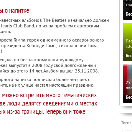
тра
 о напитке:
Бе
 известных альбомов The Beatles изначально должен
 Hearts Club Band, но из-за проблем с авторским
анта.
еста Гампа, героя одноименного оскароносного
Пер
у президента Кеннеди, Гамп, в исполнении Тома
«З
!
Бе
бещала по бесплатному напитку каждому
oses выпустит в 2008 году свой долгожданный
йся до этого 14 лет. Альбом вышел 23.11.2008.
рного напитка подписали более четырех с
25 
ите, на их улице настал настоящий праздник!
по
а можно встретить много тематических
Бе
где люди делятся сведениями о местах
ых из-за границы. Теперь они тоже
Теги: