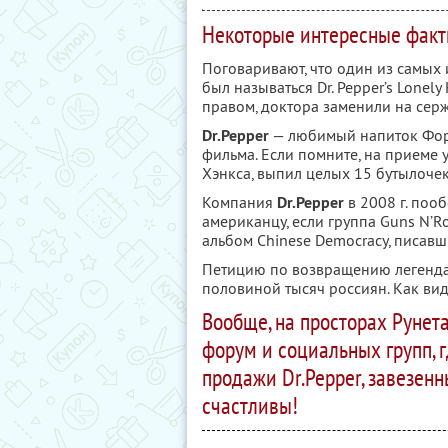
Некоторые интересные факты
Поговаривают, что один из самых
был называться Dr. Pepper’s Lonely
правом, доктора заменили на серж
Dr.Pepper
— любимый напиток Форр
фильма. Если помните, на приеме 
Хэнкса, выпил целых 15 бутылочек
Компания
Dr.Pepper
в 2008 г. поо
американцу, если группа Guns N’R
альбом Chinese Democracy, писавши
Петицию по возвращению легенда
половиной тысяч россиян. Как вид
Вообще, на просторах Рунет
форум и социальных групп, 
продажи Dr.Pepper, завезенн
счастливы!