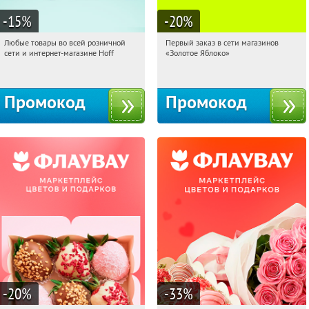
-15
%
-20
%
Любые товары во всей розничной
Первый заказ в сети магазинов
16:27:47
Получили:
83
16:27:47
Получи первым!
сети и интернет-магазине Hoff
«Золотое Яблоко»
Москва, 1-й Волоколамский проезд,
Россия
10с1
Промокод
Промокод
-20
%
-33
%