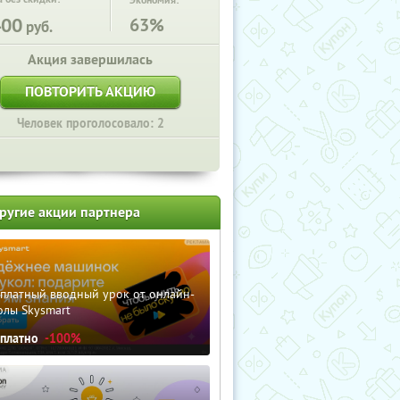
Экономия:
400
63%
руб.
Акция завершилась
ПОВТОРИТЬ АКЦИЮ
Человек проголосовало: 2
ругие акции партнера
сплатный вводный урок от онлайн-
олы Skysmart
сплатно
-100%