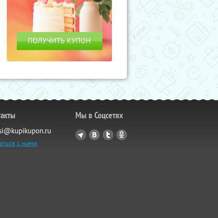
такты
Мы в Соцсетях
si@kupikupon.ru
аться с нами