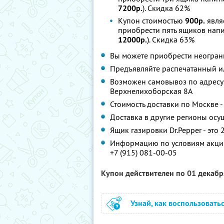
7200р.
). Скидка 62%
Купон стоимостью
900р.
явля
приобрести пять ящиков напи
12000р.
). Скидка 63%
Вы можете приобрести неограни
Предъявляйте распечатанный и
Возможен самовывоз по адресу: г
Верхнелихоборская 8А
Стоимость доставки по Москве -
Доставка в другие регионы ос
Ящик газировки Dr.Pepper - это 
Информацию по условиям акции
+7 (915) 081-00-05
Купон действителен по 01 декаб
Узнай, как воспользовать