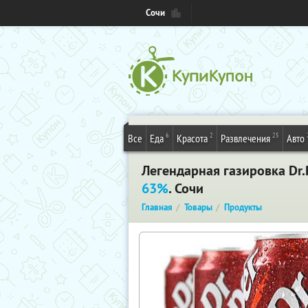
Сочи
6
2
25
Все
Еда
Красота
Развлечения
Авто
Легендарная газировка Dr.
63%
. Сочи
Главная
Товары
Продукты