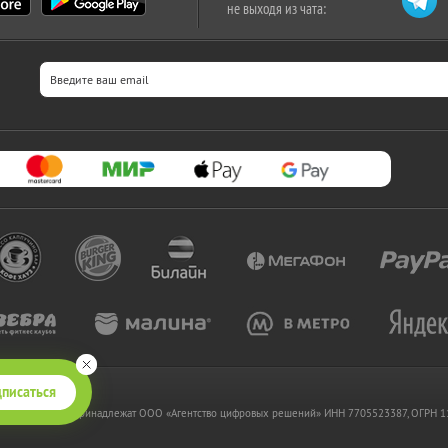
не выходя из чата:
писаться
 www.kupikupon.ru принадлежат OOO «Агентство цифровых решений» ИНН 7705523387, ОГРН