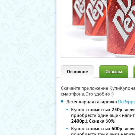
Основное
Отзывы
Скачайте приложение КупиКупон
смартфона. Это удобно :)
Легендарная газировка
Dr.Pepp
Купон стоимостью
250р.
явля
приобрести один ящик напитк
2400р.
). Скидка 60%
Купон стоимостью
600р.
явля
приобрести три ящика напитк