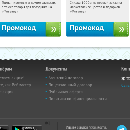
Торты, пирожные и другие сладости,
Скидка 1000р. на первый заказ на
16:27:47
Получили:
6
16:27:47
Получили:
18
а также товары для праздника на
маркетплейсе цветов и подарков
Россия
Россия
«Флаувау»
«Флаувау»
Промокод
Промокод
тнёрам
Документы
Кон
елаем акцию!
Агентский договор
spro
е, как Вебмастер
Лицензионный договор
Связ
е акции
Публичная оферта
Политика конфиденциальности
Ищите скидки поблизости,