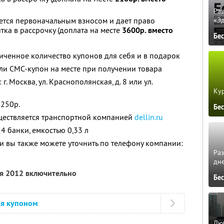
Ра
ется первоначальным взносом и дает право
«Э
тка в рассрочку (доплата на месте
3600р. вместо
Бе
ченное количество купонов для себя и в подарок
ли СМС-купон на месте при получении товара
. Москва, ул. Краснополянская, д. 8 или ул.
Кур
 250р.
Бе
уществляется транспортной компанией
dellin.ru
24 банки, емкостью 0,33 л
 вы также можете уточнить по телефону компании:
Ра
дне
ря 2012 включительно
Бе
ся купоном
Люб