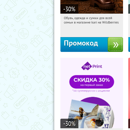
-30
%
Обувь, одежда и сумки для всей
16:27:47
Получили:
30
семьи в магазине kari на Wildberries
Россия
Промокод
-30
%