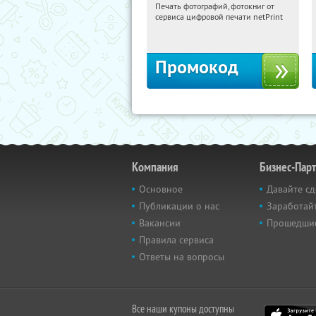
Печать фотографий, фотокниг от
16:27:47
Получили:
4
сервиса цифровой печати netPrint
Россия
Промокод
Компания
Бизнес-Пар
Основное
Давайте сд
Публикации о нас
Заработайт
Вакансии
Прошедши
Правила сервиса
Ответы на вопросы
Все наши купоны доступны