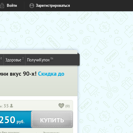
Войти
Зарегистрироваться
50
2
86
Здоровье
ПолучиКупон
мни вкус 90-х!
Скидка до
35
(0)
и:
250
КУПИТЬ
руб.
 без скидки: