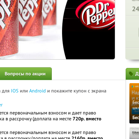
2
Вопросы по акции
Д
а для
IOS
или
Android
и покажите купон с экрана
Бе
er
шк
ется первоначальным взносом и дает право
Бе
а в рассрочку (доплата на месте
720р. вместо
ется первоначальным взносом и дает право
а в рассрочку (доплата на месте
2160р. вместо