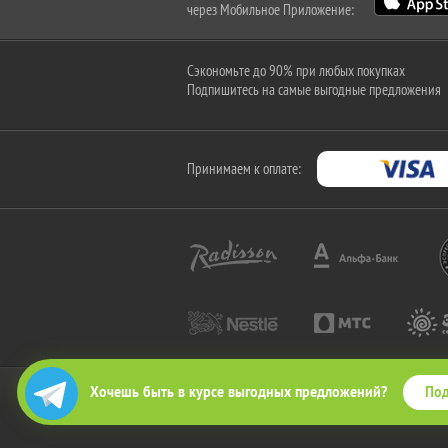
через Мобильное Приложение:
Сэкономьте до 90% при любых покупках
Подпишитесь на самые выгодные предложения
Принимаем к оплате:
Под
Хочешь быть в курсе выгодных предложений?
2010-2026 © КупиКупон. Все права защищены.
Все права на товарный знак "КупиКупон" и на сайт