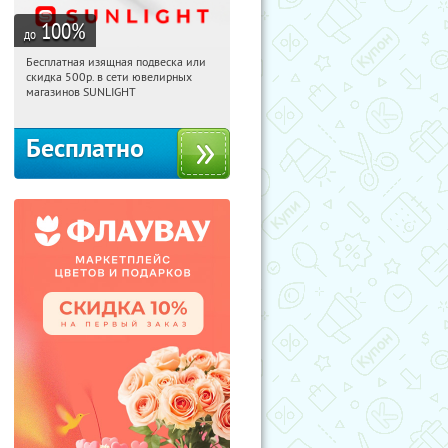
100
%
до
Бесплатная изящная подвеска или
16:27:47
Получили:
73
скидка 500р. в сети ювелирных
Россия
магазинов SUNLIGHT
Бесплатно