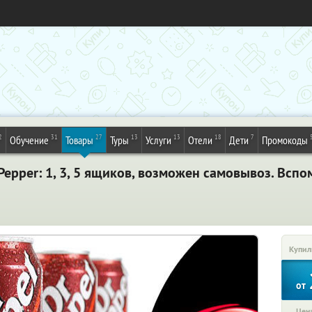
2
31
27
13
13
18
7
Обучение
Товары
Туры
Услуги
Отели
Дети
Промокоды
Pepper: 1, 3, 5 ящиков, возможен самовывоз. Вспо
Купил
от
Цена