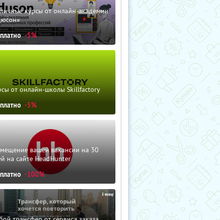
зличные курсы от онлайн-академии
дюсон»
сплатно
-5%
сы от онлайн-школы Skillfactory
сплатно
-5%
змещение вашей вакансии на 30
й на сайте HeadHunter
сплатно
-100%
ой трансфер от сервиса заказа