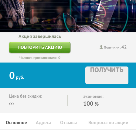
Акция завершилась
42
ПОВТОРИТЬ АКЦИЮ
Получили:
Человек проголосовало: 0
ПОЛУЧИТЬ
0
руб.
Цена без скидки:
Экономия:
∞
100
%
Основное
Адреса
Отзывы
Вопросы по акции