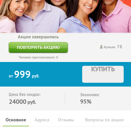
Акция завершилась
78
ПОВТОРИТЬ АКЦИЮ
Купили:
Человек проголосовало: 0
КУПИТЬ
999
от
руб.
Цена без скидки:
Экономия:
24000
95%
руб.
Основное
Адреса
Отзывы
Вопросы по акции