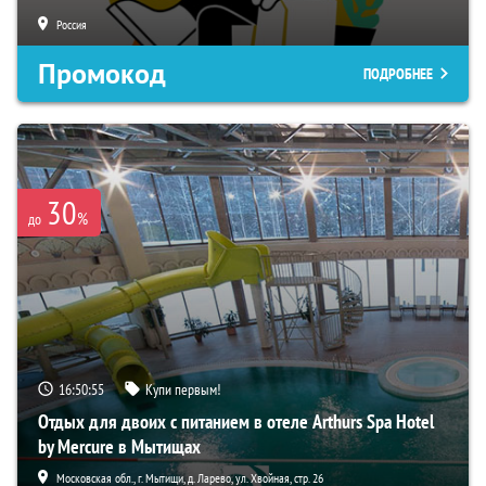
Россия
Промокод
ПОДРОБНЕЕ
30
%
до
16:50:54
Купи первым!
Отдых для двоих с питанием в отеле Arthurs Spa Hotel
by Mercure в Мытищах
Московская обл., г. Мытищи, д. Ларево, ул. Хвойная, стр. 26