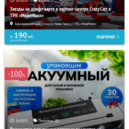
16:50:54
Купили:
2
Заезды на дрифт-карте в картинг-центре Crazy Cart в
ТРК «МореМолл»
Краснодарский край, г. Сочи, ул. Новая Заря, д. 7, ТРЦ «МореМолл»
190
ПОДРОБНЕЕ
от
руб.
до
2300
руб.
-100
%
16:50:54
Получили:
182