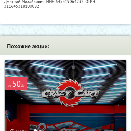
Дмитрий Михайлович,
ИНН 645319064232
, ОГРН
311645318100082
Похожие акции:
50
%
до