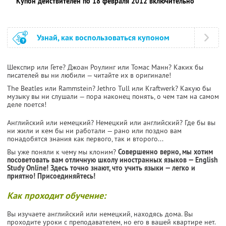
Купон действителен по 18 февраля 2012 включительно
Узнай, как воспользоваться купоном
Шекспир или Гете? Джоан Роулинг или Томас Манн? Каких бы
писателей вы ни любили — читайте их в оригинале!
The Beatles или Rammstein? Jethro Tull или Kraftwerk? Какую бы
музыку вы ни слушали — пора наконец понять, о чем там на самом
деле поется!
Английский или немецкий? Немецкий или английский? Где бы вы
ни жили и кем бы ни работали — рано или поздно вам
понадобятся знания как первого, так и второго...
Вы уже поняли к чему мы клоним?
Совершенно верно, мы хотим
посоветовать вам отличную школу иностранных языков — English
Study Online! Здесь точно знают, что учить языки — легко и
приятно! Присоединяйтесь!
Как проходит обучение:
Вы изучаете английский или немецкий, находясь дома. Вы
проходите уроки с преподавателем, но его в вашей квартире нет.