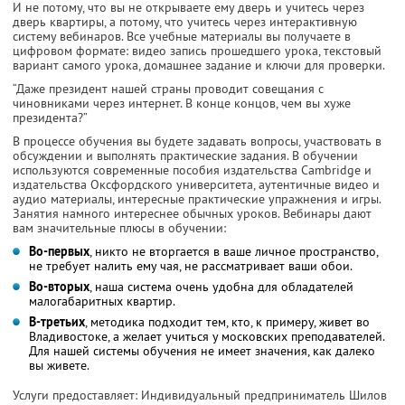
И не потому, что вы не открываете ему дверь и учитесь через
дверь квартиры, а потому, что учитесь через интерактивную
систему вебинаров. Все учебные материалы вы получаете в
цифровом формате: видео запись прошедшего урока, текстовый
вариант самого урока, домашнее задание и ключи для проверки.
“Даже президент нашей страны проводит совещания с
чиновниками через интернет. В конце концов, чем вы хуже
президента?”
В процессе обучения вы будете задавать вопросы, участвовать в
обсуждении и выполнять практические задания. В обучении
используются современные пособия издательства Cambridge и
издательства Оксфордского университета, аутентичные видео и
аудио материалы, интересные практические упражнения и игры.
Занятия намного интереснее обычных уроков. Вебинары дают
вам значительные плюсы в обучении:
Во-первых
, никто не вторгается в ваше личное пространство,
не требует налить ему чая, не рассматривает ваши обои.
Во-вторых
, наша система очень удобна для обладателей
малогабаритных квартир.
В-третьих
, методика подходит тем, кто, к примеру, живет во
Владивостоке, а желает учиться у московских преподавателей.
Для нашей системы обучения не имеет значения, как далеко
вы живете.
Услуги предоставляет: Индивидуальный предприниматель Шилов