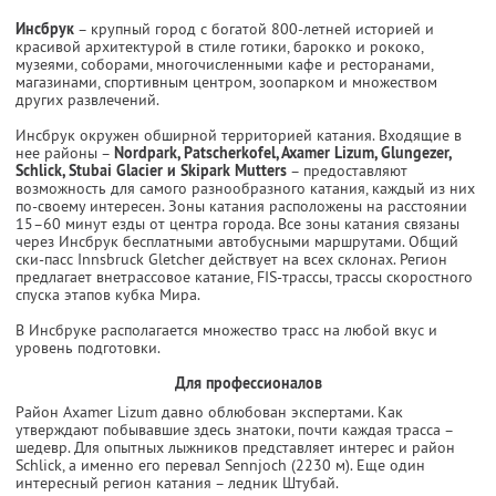
Инсбрук
– крупный город с богатой 800-летней историей и
красивой архитектурой в стиле готики, барокко и рококо,
музеями, соборами, многочисленными кафе и ресторанами,
магазинами, спортивным центром, зоопарком и множеством
других развлечений.
Инсбрук окружен обширной территорией катания. Входящие в
нее районы –
Nordpark, Patscherkofel, Axamer Lizum, Glungezer,
Schlick, Stubai Glacier и Skipark Mutters
– предоставляют
возможность для самого разнообразного катания, каждый из них
по-своему интересен. Зоны катания расположены на расстоянии
15–60 минут езды от центра города. Все зоны катания связаны
через Инсбрук бесплатными автобусными маршрутами. Общий
ски-пасс Innsbruck Gletcher действует на всех склонах. Регион
предлагает внетрассовое катание, FIS-трассы, трассы скоростного
спуска этапов кубка Мира.
В Инсбруке располагается множество трасс на любой вкус и
уровень подготовки.
Для профессионалов
Район Axamer Lizum давно облюбован экспертами. Как
утверждают побывавшие здесь знатоки, почти каждая трасса –
шедевр. Для опытных лыжников представляет интерес и район
Schlick, а именно его перевал Sennjoch (2230 м). Еще один
интересный регион катания – ледник Штубай.