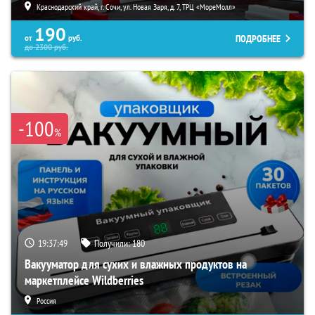
Краснодарский край, г. Сочи, ул. Новая Заря, д. 7, ТРЦ «МореМолл»
190
ПОДРОБНЕЕ
от
руб.
до
2300
руб.
-100
%
19:37:48
Получили:
180
Вакууматор для сухих и влажных продуктов на
маркетплейсе Wildberries
Россия