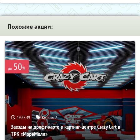
Похожие акции:
50
%
до
19:37:48
Купили:
2
Заезды на дрифт-карте в картинг-центре Crazy Cart в
ТРК «МореМолл»