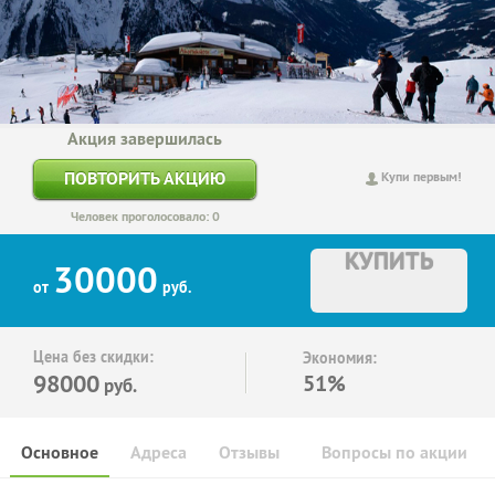
Акция завершилась
ПОВТОРИТЬ АКЦИЮ
Купи первым!
Человек проголосовало: 0
КУПИТЬ
30000
от
руб.
Цена без скидки:
Экономия:
98000
51%
руб.
Основное
Адреса
Отзывы
Вопросы по акции