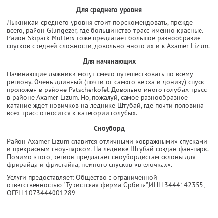
Для среднего уровня
Лыжникам среднего уровня стоит порекомендовать, прежде
всего, район Glungezer, где большинство трасс именно красные.
Район Skipark Mutters тоже предлагает большое разнообразие
спусков средней сложности, довольно много их и в Axamer Lizum.
Для начинающих
Начинающие лыжники могут смело путешествовать по всему
региону. Очень длинный (почти от самого верха и донизу) спуск
проложен в районе Patscherkofel. Довольно много голубых трасс
в районе Axamer Lizum. Но, пожалуй, самое разнообразное
катание ждет новичков на леднике Штубай, где почти половина
всех трасс относится к категории голубых.
Сноуборд
Район Axamer Lizum славится отличными «овражными» спусками
и прекрасным сноу-парком. На леднике Штубай создан фан-парк.
Помимо этого, регион предлагает сноубордистам склоны для
фрирайда и фристайла, немного спусков «в елочках».
Услуги предоставляет: Общество с ограниченной
ответственностью "Туристская фирма Орбита",
ИНН 3444142355
,
ОГРН 1073444001289