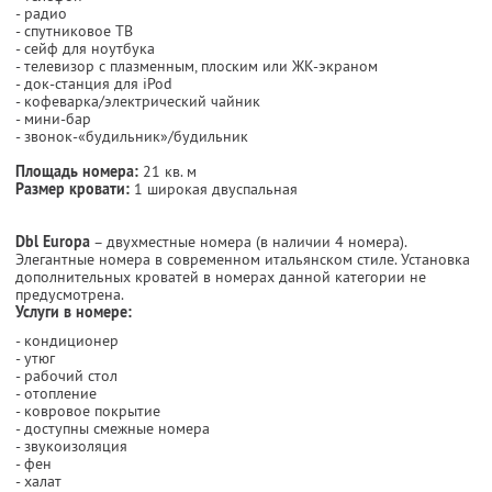
- радио
- спутниковое ТВ
- сейф для ноутбука
- телевизор с плазменным, плоским или ЖК-экраном
- док-станция для iPod
- кофеварка/электрический чайник
- мини-бар
- звонок-«будильник»/будильник
Площадь номера:
21 кв. м
Размер кровати:
1 широкая двуспальная
Dbl Europa
– двухместные номера (в наличии 4 номера).
Элегантные номера в современном итальянском стиле. Установка
дополнительных кроватей в номерах данной категории не
предусмотрена.
Услуги в номере:
- кондиционер
- утюг
- рабочий стол
- отопление
- ковровое покрытие
- доступны смежные номера
- звукоизоляция
- фен
- халат