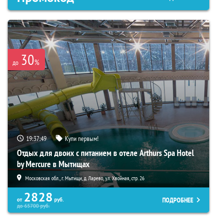
30
%
до
19:37:48
Купи первым!
Отдых для двоих с питанием в отеле Arthurs Spa Hotel
by Mercure в Мытищах
Московская обл., г. Мытищи, д. Ларево, ул. Хвойная, стр. 26
2828
ПОДРОБНЕЕ
от
руб.
до
65700
руб.