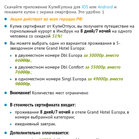
Скачайте приложение КупиКупона для
IOS
или
Android
и
покажите купон с экрана смартфона. Это удобно :)
Акция действует во всех городах РФ
Купив сертификат от КупиОтпуск, вы получаете путешествие на
горнолыжный курорт в Инсбрук на
8 дней/7 ночей
на одного
человека со скидкой
51%!
Вы можете выбрать один из вариантов проживания в 5-
звездочном отеле Grand Hotel Europa:
в двухместном номере Dbl Europa
за 30000р. вместо
61000р
.
;
в двухместном номере Dbl Comfort
за 35000р. вместо
71000р
.
;
в одноместном номере Singl Europa
за 49000р. вместо
98000р
.
Внимание!
Количество мест ограничено
В стоимость сертификата входит:
проживание
8 дней/7 ночей
в отеле Grand Hotel Europa, в
номере выбранной категории;
ежедневный завтрак.
Дополнительно оплачивается: