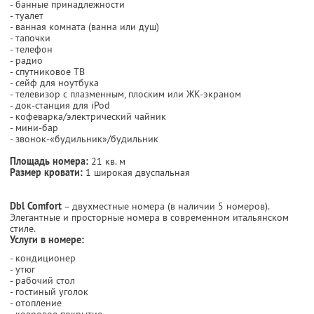
- банные принадлежности
- туалет
- ванная комната (ванна или душ)
- тапочки
- телефон
- радио
- спутниковое ТВ
- сейф для ноутбука
- телевизор с плазменным, плоским или ЖК-экраном
- док-станция для iPod
- кофеварка/электрический чайник
- мини-бар
- звонок-«будильник»/будильник
Площадь номера:
21 кв. м
Размер кровати:
1 широкая двуспальная
Dbl Comfort
– двухместные номера (в наличии 5 номеров).
Элегантные и просторные номера в современном итальянском
стиле.
Услуги в номере:
- кондиционер
- утюг
- рабочий стол
- гостиный уголок
- отопление
- ковровое покрытие