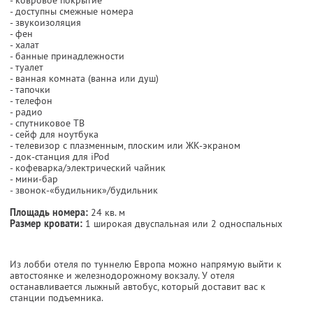
- доступны смежные номера
- звукоизоляция
- фен
- халат
- банные принадлежности
- туалет
- ванная комната (ванна или душ)
- тапочки
- телефон
- радио
- спутниковое ТВ
- сейф для ноутбука
- телевизор с плазменным, плоским или ЖК-экраном
- док-станция для iPod
- кофеварка/электрический чайник
- мини-бар
- звонок-«будильник»/будильник
Площадь номера:
24 кв. м
Размер кровати:
1 широкая двуспальная или 2 односпальных
Из лобби отеля по туннелю Европа можно напрямую выйти к
автостоянке и железнодорожному вокзалу. У отеля
останавливается лыжный автобус, который доставит вас к
станции подъемника.