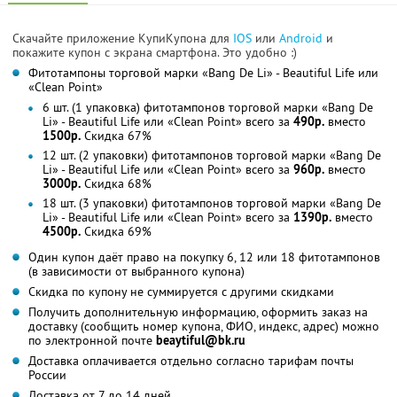
Скачайте приложение КупиКупона для
IOS
или
Android
и
покажите купон с экрана смартфона. Это удобно :)
Фитотампоны торговой марки «Bang De Li» - Beautiful Life или
«Clean Point»
6 шт. (1 упаковка) фитотампонов торговой марки «Bang De
Li» - Beautiful Life или «Clean Point» всего за
490р.
вместо
1500р.
Скидка 67%
12 шт. (2 упаковки) фитотампонов торговой марки «Bang De
Li» - Beautiful Life или «Clean Point» всего за
960р.
вместо
3000р.
Скидка 68%
18 шт. (3 упаковки) фитотампонов торговой марки «Bang De
Li» - Beautiful Life или «Clean Point» всего за
1390р.
вместо
4500р.
Скидка 69%
Один купон даёт право на покупку 6, 12 или 18 фитотампонов
(в зависимости от выбранного купона)
Скидка по купону не суммируется с другими скидками
Получить дополнительную информацию, оформить заказ на
доставку (сообщить номер купона, ФИО, индекс, адрес) можно
по электронной почте
beaytiful@bk.ru
Доставка оплачивается отдельно согласно тарифам почты
России
Доставка от 7 до 14 дней