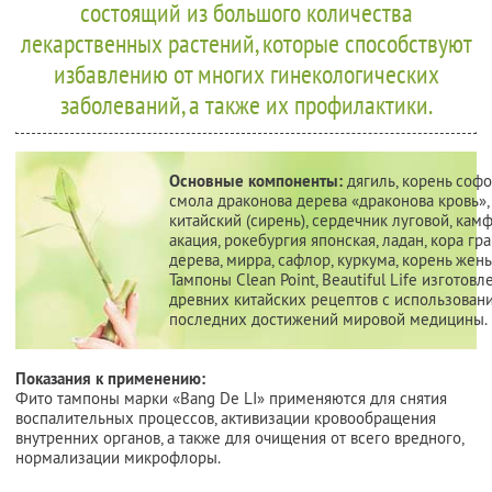
состоящий из большого количества
лекарственных растений, которые способствуют
избавлению от многих гинекологических
заболеваний, а также их профилактики.
Основные компоненты:
дягиль, корень софо
смола драконова дерева «драконова кровь»,
китайский (сирень), сердечник луговой, кам
акация, рокебургия японская, ладан, кора гр
дерева, мирра, сафлор, куркума, корень жень
Тампоны Clean Point, Beautiful Life изготов
древних китайских рецептов с использован
последних достижений мировой медицины.
Показания к применению:
Фито тампоны марки «Bang De LI» применяются для снятия
воспалительных процессов, активизации кровообращения
внутренних органов, а также для очищения от всего вредного,
нормализации микрофлоры.