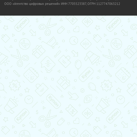
OOO «Агентство цифровых решений» ИНН 7705523387, ОГРН 1127747063212