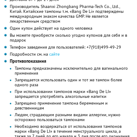
Производитель Shaanxi Zhongbang Pharma-Tech Co., Ltd.,
Китай. Китайские тампоны т.м. «Bang De Li» подтверждены
международным знаком качества GMP. Не является
лекарственным средством
Один купон действует на одного человека
Вы можете приобрести сколько угодно купонов для себя и в
подарок
Телефон заведения для пользователей: +7(918)499-49-29
Подробности см. на
сайте
Противопоказания
Тампоны предназначены исключительно для вагинального
применения
Запрещается использовать один и тот же тампон более
одного раза
При использовании тампонов марки «Bang De LI»
запрещается употреблять алкогольные напитки
Запрещено применение тампона беременным и
девственницам
Людям, страдающим разными видами аллергии, нужно
осторожно пользоваться тампонами
Необходимо воздержаться от использования тампонов
марки «Bang De LI» в течение менструального цикла, а
также за 7 дней до его начала и 3 дня после его окончания