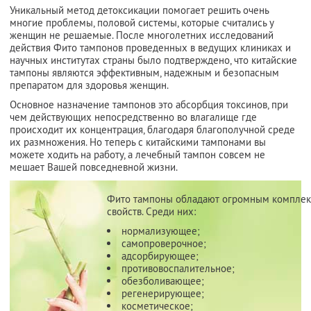
Уникальный метод детоксикации помогает решить очень
многие проблемы, половой системы, которые считались у
женщин не решаемые. После многолетних исследований
действия Фито тампонов проведенных в ведущих клиниках и
научных институтах страны было подтверждено, что китайские
тампоны являются эффективным, надежным и безопасным
препаратом для здоровья женщин.
Основное назначение тампонов это абсорбция токсинов, при
чем действующих непосредственно во влагалище где
происходит их концентрация, благодаря благополучной среде
их размножения. Но теперь с китайскими тампонами вы
можете ходить на работу, а лечебный тампон совсем не
мешает Вашей повседневной жизни.
Фито тампоны обладают огромным компле
свойств. Среди них:
нормализующее;
самопроверочное;
адсорбирующее;
противовоспалительное;
обезболивающее;
регенерирующее;
косметическое;