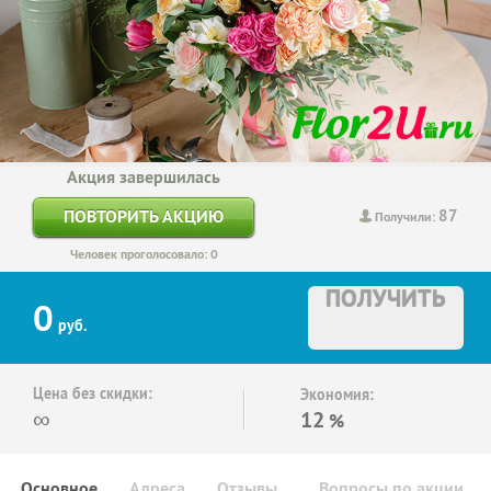
Акция завершилась
87
ПОВТОРИТЬ АКЦИЮ
Получили:
Человек проголосовало: 0
ПОЛУЧИТЬ
0
руб.
Цена без скидки:
Экономия:
∞
12
%
Основное
Адреса
Отзывы
Вопросы по акции