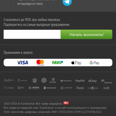
не выходя из чата:
Сэкономьте до 90% при любых покупках
Подпишитесь на самые выгодные предложения
Принимаем к оплате:
2010-2026 © КупиКупон. Все права защищены.
Все права на товарный знак "КупиКупон" и на сайт www.kupikupon.ru принадлежат
OOO «Агентство цифровых решений» ИНН 7705523387, ОГРН 1127747063212