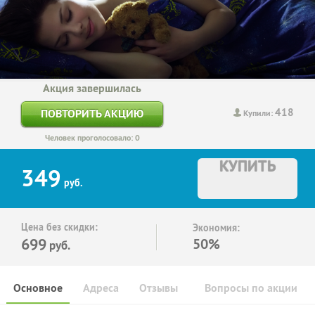
Акция завершилась
418
ПОВТОРИТЬ АКЦИЮ
Купили:
Человек проголосовало: 0
КУПИТЬ
349
руб.
Цена без скидки:
Экономия:
699
50%
руб.
Основное
Адреса
Отзывы
Вопросы по акции