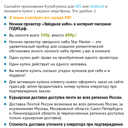
Скачайте приложение КупиКупона для
IOS
или
Android
и
покажите купон с экрана смартфона. Это удобно :)
В акции участвуют все города РФ!
Ночник-проектор «Звёздное небо» в интернет-магазине
ГУДИЗ.рф.
Вы платите всего
349р.
вместо
699
р.!
Ночник-проектор звездного неба Star Master — это
удивительный прибор для создания романтической
обстановки ясного ночного неба прямо у вас в комнате.
Один купон даёт право на приобретение одного проектора.
Один купон действует на одного человека.
Вы можете купить сколько угодно купонов для себя и в
подарок!
Для активации купона клиенту нужно оформить заказ на сайте
гудиз.рф, затем продиктовать номер купона оператору при
подтверждении заказа.
Курьерская доставка доступна почти во всех регионах России.
Доставка Почтой России возможна во всех регионах России, за
исключением Москвы, Москвовской области, Санкт-Петербурга
и Ленинградской области (в перечисленных регионах доступна
только курьерская доставка).
Стоимость доставки уточните у оператора при подтверждении