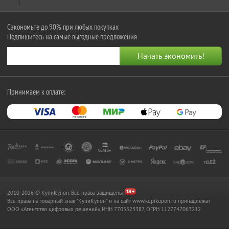
Сэкономьте до 90% при любых покупках
Подпишитесь на самые выгодные предложения
Принимаем к оплате:
2010-2026 © КупиКупон. Все права защищены.
Все права на товарный знак "КупиКупон" и на сайт www.kupikupon.ru принадлежат
OOO «Агентство цифровых решений» ИНН 7705523387, ОГРН 1127747063212