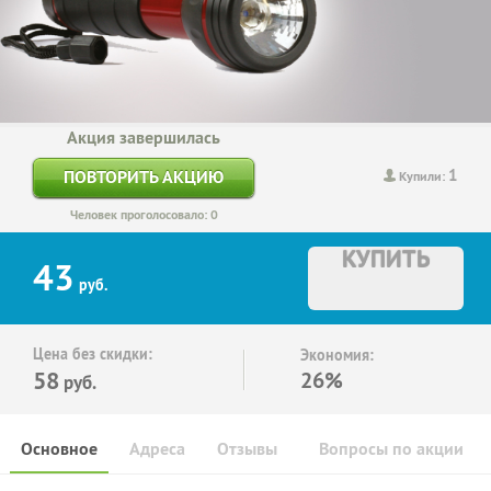
Акция завершилась
1
ПОВТОРИТЬ АКЦИЮ
Купили:
Человек проголосовало: 0
КУПИТЬ
43
руб.
Цена без скидки:
Экономия:
58
26%
руб.
Основное
Адреса
Отзывы
Вопросы по акции