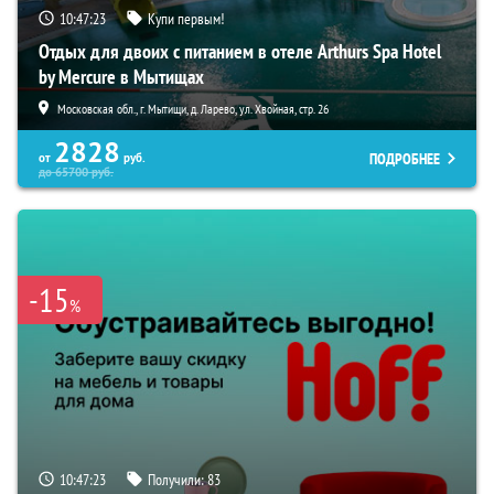
10:47:21
Купи первым!
Отдых для двоих с питанием в отеле Arthurs Spa Hotel
by Mercure в Мытищах
Московская обл., г. Мытищи, д. Ларево, ул. Хвойная, стр. 26
2828
ПОДРОБНЕЕ
от
руб.
до
65700
руб.
-15
%
10:47:21
Получили:
83