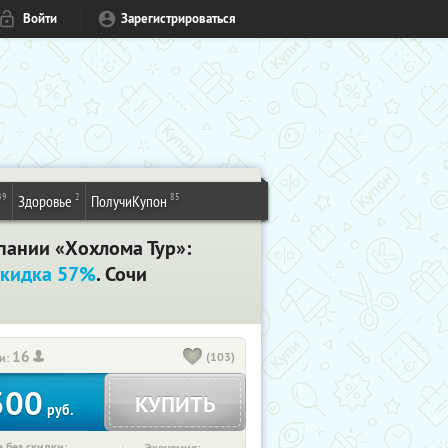
Войти
Зарегистрироваться
49
2
85
Здоровье
ПолучиКупон
пании «Хохлома Тур»:
кидка 57%
. Сочи
16
(103)
и:
300
КУПИТЬ
руб.
 без скидки: