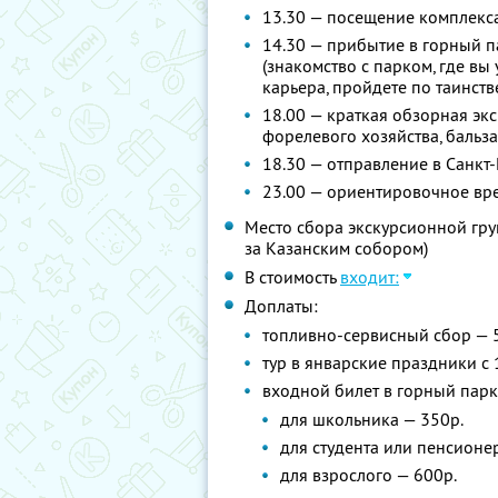
13.30 — посещение комплекса
14.30 — прибытие в горный 
(знакомство с парком, где в
карьера, пройдете по таинст
18.00 — краткая обзорная эк
форелевого хозяйства, бальз
18.30 — отправление в Санкт
23.00 — ориентировочное вр
Место сбора экскурсионной груп
за Казанским собором)
В стоимость
входит:
Доплаты:
топливно-сервисный сбор — 
тур в январские праздники с 
входной билет в горный парк
для школьника — 350р.
для студента или пенсионер
для взрослого — 600р.