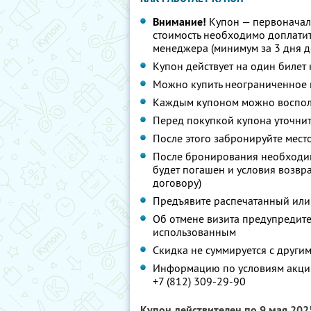
Внимание!
Купон — первоначал
стоимость необходимо доплатит
менеджера (минимум за 3 дня д
Купон действует на один билет
Можно купить неограниченное 
Каждым купоном можно восполь
Перед покупкой купона уточнит
После этого забронируйте мест
После бронирования необходим
будет погашен и условия возвр
договору)
Предъявите распечатанный или
Об отмене визита предупредите 
использованным
Скидка не суммируется с друг
Информацию по условиям акции
+7 (812) 309-29-90
Купон действителен по 9 мая 20