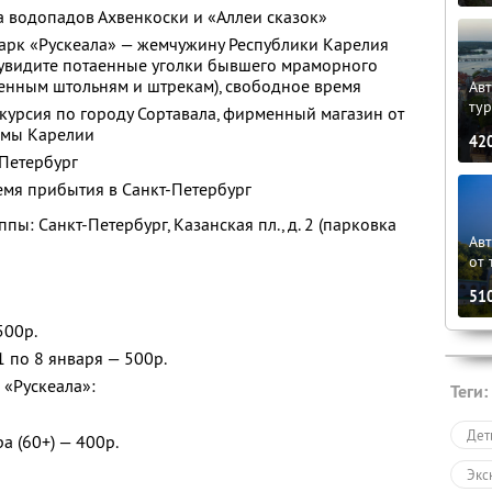
 водопадов Ахвенкоски и «Аллеи сказок»
парк «Рускеала» — жемчужину Республики Карелия
ы увидите потаенные уголки бывшего мраморного
венным штольням и штрекам), свободное время
Авт
ту
скурсия по городу Сортавала, фирменный магазин от
амы Карелии
42
-Петербург
емя прибытия в Санкт-Петербург
пы: Санкт-Петербург, Казанская пл., д. 2 (парковка
Ав
от 
51
500р.
1 по 8 января — 500р.
 «Рускеала»:
Теги:
Дет
а (60+) — 400р.
Экс