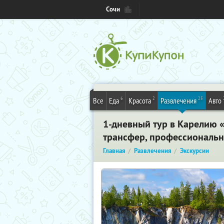
Сочи
6
2
25
Все
Еда
Красота
Развлечения
Авто
1-дневный тур в Карелию 
трансфер, профессиональн
Главная
Развлечения
Экскурсии