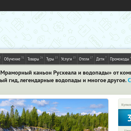
2
31
26
13
13
17
7
Обучение
Товары
Туры
Услуги
Отели
Дети
Промокоды
«Мраморный каньон Рускеала и водопады» от ком
ый гид, легендарные водопады и многое другое.
С
Купил
Цена