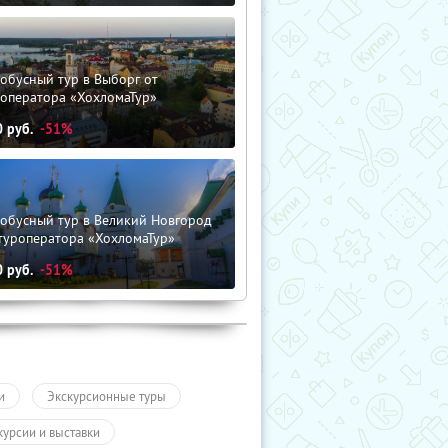
обусный тур в Выборг от
роператора «ХохломаТур»
0
руб.
-51%
тобусный тур в Великий Новгород
туроператора «ХохломаТур»
0
руб.
-51%
и
Экскурсионные туры
курсии и выставки