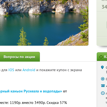
3
Вопросы по акции
К
а для
IOS
или
Android
и покажите купон с экрана
рный каньон Рускеала и водопады»
от
месте: 1190р. вместо 3490р. Скидка 57%