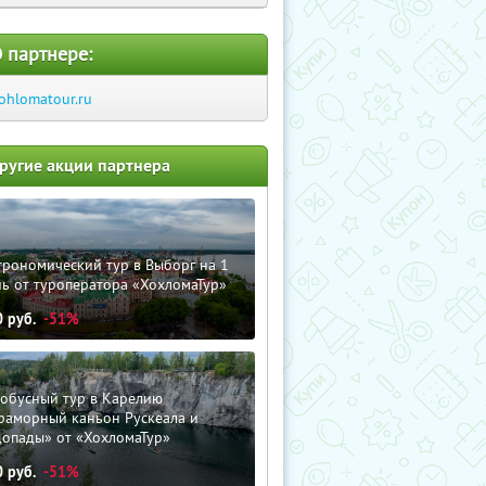
 партнере:
ohlomatour.ru
ругие акции партнера
трономический тур в Выборг на 1
ь от туроператора «ХохломаТур»
0
руб.
-51%
тобусный тур в Карелию
раморный каньон Рускеала и
допады» от «ХохломаТур»
0
руб.
-51%