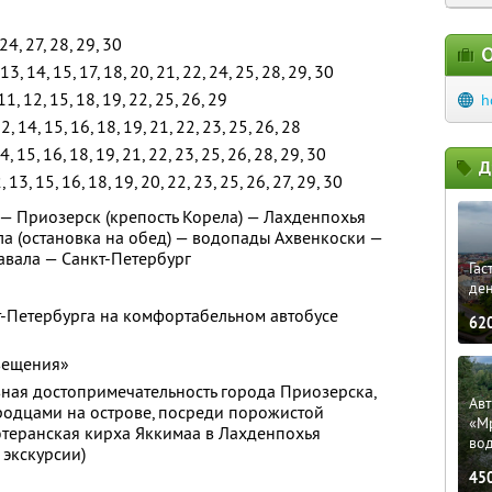
24, 27, 28, 29, 30
О
 13, 14, 15, 17, 18, 20, 21, 22, 24, 25, 28, 29, 30
, 11, 12, 15, 18, 19, 22, 25, 26, 29
h
12, 14, 15, 16, 18, 19, 21, 22, 23, 25, 26, 28
 14, 15, 16, 18, 19, 21, 22, 23, 25, 26, 28, 29, 30
Д
2, 13, 15, 16, 18, 19, 20, 22, 23, 25, 26, 27, 29, 30
 — Приозерск (крепость Корела) — Лахденпохья
ла (остановка на обед) — водопады Ахвенкоски —
авала — Санкт-Петербург
Гас
ден
т-Петербурга на комфортабельном автобусе
62
свещения»
авная достопримечательность города Приозерска,
Ав
родцами на острове, посреди порожистой
«М
ютеранская кирха Яккимаа в Лахденпохья
во
 экскурсии)
45