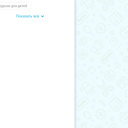
курсии для детей
Показать все
обусные экскурсии
Карелия
курсии
Туры
Развлечения