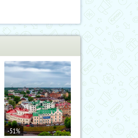
-51
%