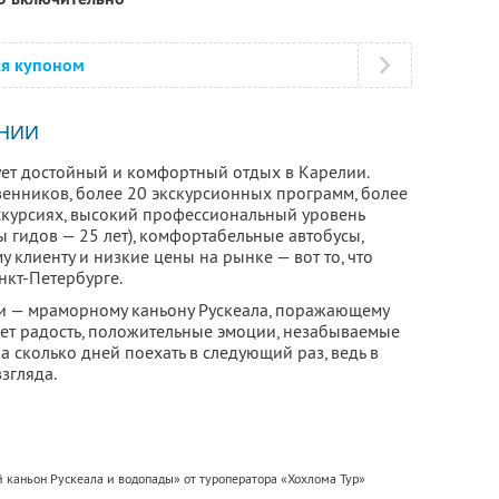
ся купоном
НИИ
ет достойный и комфортный отдых в Карелии.
енников, более 20 экскурсионных программ, более
скурсиях, высокий профессиональный уровень
 гидов — 25 лет), комфортабельные автобусы,
клиенту и низкие цены на рынке — вот то, что
нкт-Петербурге.
и — мраморному каньону Рускеала, поражающему
ждет радость, положительные эмоции, незабываемые
а сколько дней поехать в следующий раз, ведь в
згляда.
каньон Рускеала и водопады» от туроператора «Хохлома Тур»