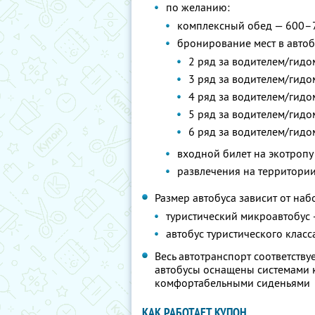
по желанию:
комплексный обед — 600–
бронирование мест в автоб
2 ряд за водителем/гидо
3 ряд за водителем/гидо
4 ряд за водителем/гидо
5 ряд за водителем/гидо
6 ряд за водителем/гидо
входной билет на экотропу
развлечения на территории
Размер автобуса зависит от наб
туристический микроавтобус 
автобус туристического класс
Весь автотранспорт соответств
автобусы оснащены системами к
комфортабельными сиденьями
КАК РАБОТАЕТ КУПОН