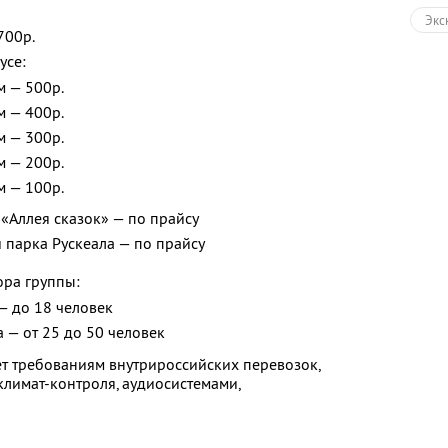
Экс
700р.
Авт
усе:
м — 500р.
Экс
м — 400р.
м — 300р.
м — 200р.
м — 100р.
 «Аллея сказок» — по прайсу
 парка Рускеала — по прайсу
ора группы:
— до 18 человек
а — от 25 до 50 человек
ует требованиям внутрироссийских перевозок,
лимат-контроля, аудиосистемами,