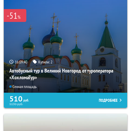
-51
%
16:09:39
Купили:
2
Автобусный тур в Великий Новгород от туроператора
«ХохломаТур»
Сенная площадь
510
ПОДРОБНЕЕ
руб.
5190
руб.