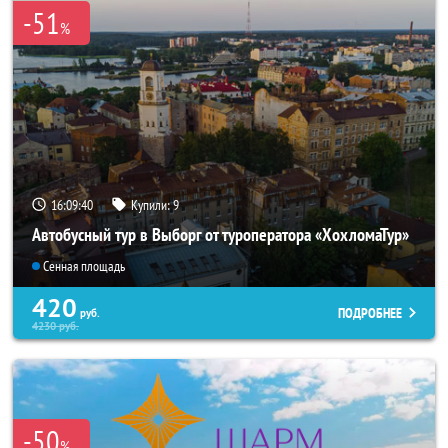
-51
%
16:09:39
Купили:
9
Автобусный тур в Выборг от туроператора «ХохломаТур»
Сенная площадь
420
ПОДРОБНЕЕ
руб.
4230
руб.
-50
%