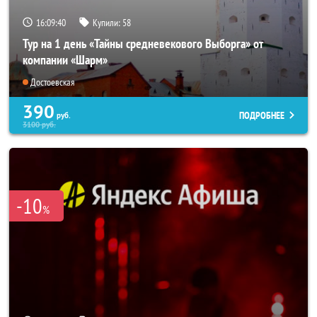
16:09:39
Купили:
58
Тур на 1 день «Тайны средневекового Выборга» от
компании «Шарм»
Достоевская
390
ПОДРОБНЕЕ
руб.
3100
руб.
-10
%