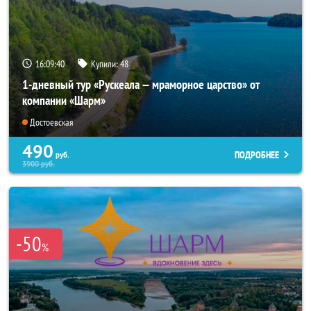
16:09:39
Купили:
48
1-дневный тур «Рускеала — мраморное царство» от
компании «Шарм»
Достоевская
490
ПОДРОБНЕЕ
руб.
3900
руб.
-50
%