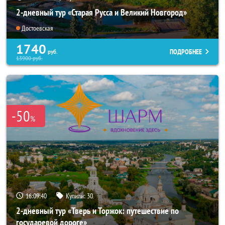
2-дневный тур «Старая Русса и Великий Новгород»
Достоевская
1740
ПОДРОБНЕЕ
руб.
13900
руб.
-50
%
16:09:39
Купили:
30
2-дневный тур «Тверь и Торжок: путешествие по
государевой дороге»