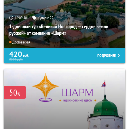
16:09:39
Купили:
22
1-дневный тур «Великий Новгород — сердце земли
русской» от компании «Шарм»
Достоевская
420
ПОДРОБНЕЕ
руб.
3300
руб.
-50
%