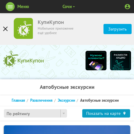
Меню
Сочи
КупиКупон
Мобильное приложение
Загрузить
ещё удобнее
Автобусные экскурсии
Главная
Развлечения
Экскурсии
Автобусные экскурсии
Показать на карте
По рейтингу