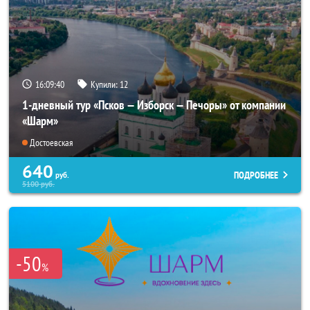
16:09:39
Купили:
12
1-дневный тур «Псков — Изборск — Печоры» от компании
«Шарм»
Достоевская
640
ПОДРОБНЕЕ
руб.
5100
руб.
-50
%