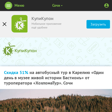
Меню
Сочи
КупиКупон
Мобильное приложение
Загрузить
ещё удобнее
Скидка 51%
на автобусный тур в Карелию «Один
день в музее живой истории Бастионъ» от
туроператора «ХохломаТур». Сочи