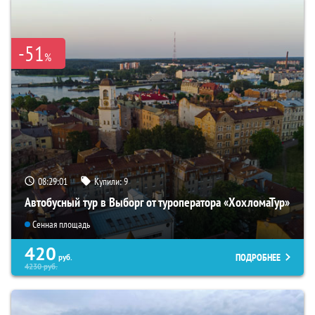
-51
%
08:29:00
Купили:
9
Автобусный тур в Выборг от туроператора «ХохломаТур»
Сенная площадь
420
ПОДРОБНЕЕ
руб.
4230
руб.