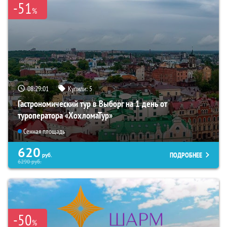
-51
%
08:29:00
Купили:
5
Гастрономический тур в Выборг на 1 день от
туроператора «ХохломаТур»
Сенная площадь
620
ПОДРОБНЕЕ
руб.
6290
руб.
-50
%