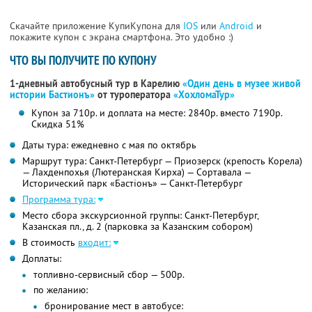
Скачайте приложение КупиКупона для
IOS
или
Android
и
покажите купон с экрана смартфона. Это удобно :)
ЧТО ВЫ ПОЛУЧИТЕ ПО КУПОНУ
1-дневный автобусный тур в Карелию
«Один день в музее живой
истории Бастионъ»
от туроператора
«ХохломаТур»
Купон за 710р. и доплата на месте: 2840р. вместо 7190р.
Скидка 51%
Даты тура: ежедневно с мая по октябрь
Маршрут тура: Санкт-Петербург — Приозерск (крепость Корела)
— Лахденпохья (Лютеранская Кирха) — Сортавала —
Исторический парк «Бастiонъ» — Санкт-Петербург
Программа тура:
Место сбора экскурсионной группы: Санкт-Петербург,
Казанская пл., д. 2 (парковка за Казанским собором)
В стоимость
входит:
Доплаты:
топливно-сервисный сбор — 500р.
по желанию:
бронирование мест в автобусе: