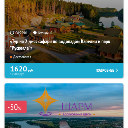
08:29:00
Купили:
6
«Тур на 2 дня: сафари по водопадам Карелии и парк
“Рускеала"»
Достоевская
1620
ПОДРОБНЕЕ
руб.
12900
руб.
-50
%