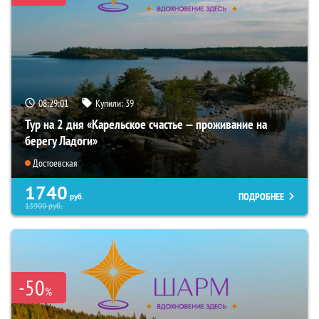
08:29:00
Купили:
39
Тур на 2 дня «Карельское счастье — проживание на
берегу Ладоги»
Достоевская
1740
ПОДРОБНЕЕ
руб.
13900
руб.
-50
%