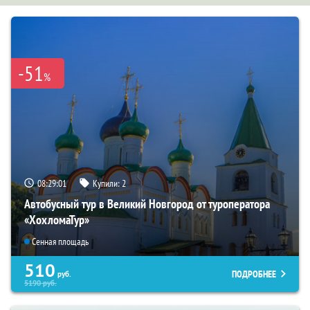
-51
%
08:29:00
Купили:
2
Автобусный тур в Великий Новгород от туроператора
«ХохломаТур»
Сенная площадь
510
ПОДРОБНЕЕ
руб.
5190
руб.