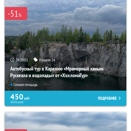
-51
%
08:29:00
Купили:
24
Автобусный тур в Карелию «Мраморный каньон
Рускеала и водопады» от «ХохломаТур»
Сенная площадь
450
ПОДРОБНЕЕ
руб.
4550
руб.