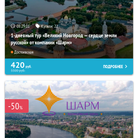
08:29:00
Купили:
22
1-дневный тур «Великий Новгород — сердце земли
русской» от компании «Шарм»
Достоевская
420
ПОДРОБНЕЕ
руб.
3300
руб.
-50
%