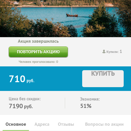
Акция завершилась
1
ПОВТОРИТЬ АКЦИЮ
Купили:
Человек проголосовало: 0
КУПИТЬ
710
руб.
Цена без скидки:
Экономия:
7190
51%
руб.
Основное
Адреса
Отзывы
Вопросы по акции