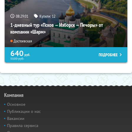
08:29:00
Купили:
12
1-дневный тур «Псков — Изборск — Печоры» от
компании «Шарм»
Достоевская
640
ПОДРОБНЕЕ
руб.
5100
руб.
Компания
Основное
Публикации о нас
Вакансии
Правила сервиса