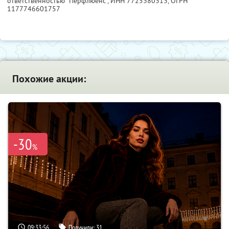
ответственностью "Перфлюенс",
ИНН 7725380313
, ОГРН
1177746601757
Похожие акции:
-30
%
09:33:55
Получили:
31