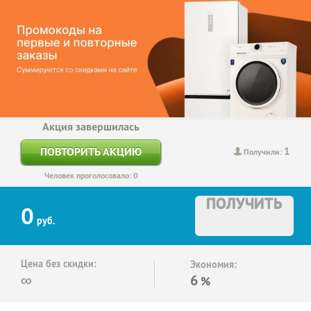
Акция завершилась
1
ПОВТОРИТЬ АКЦИЮ
Получили:
Человек проголосовало: 0
ПОЛУЧИТЬ
0
руб.
Цена без скидки:
Экономия:
∞
6
%