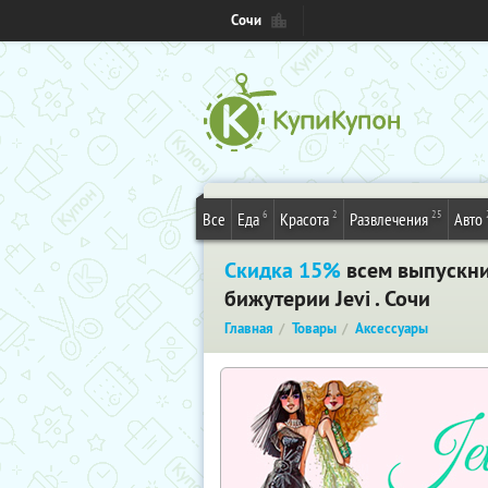
Сочи
6
2
25
Все
Еда
Красота
Развлечения
Авто
Скидка 15%
всем выпускни
бижутерии Jevi . Сочи
Главная
Товары
Аксессуары