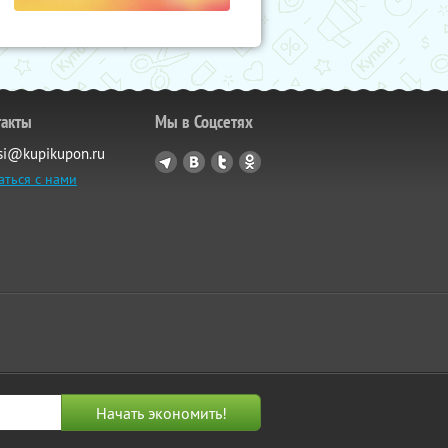
такты
Мы в Соцсетях
si@kupikupon.ru
аться с нами