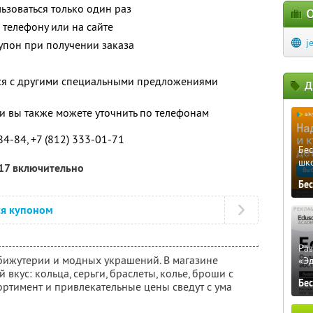
зоваться только один раз
О
телефону или на сайте
j
упон при получении заказа
тся с другими специальными предложениями
Д
 вы также можете уточнить по телефонам
84-84, +7 (812) 333-01-71
Бе
шк
017 включительно
Бе
ся купоном
Ра
 бижутерии и модных украшений. В магазине
«Э
кус: кольца, серьги, браслеты, колье, броши с
Бе
ортимент и привлекательные цены сведут с ума