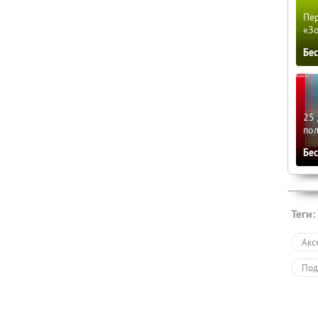
Пер
«З
Бе
25 
по
Бе
Теги:
Акс
Под