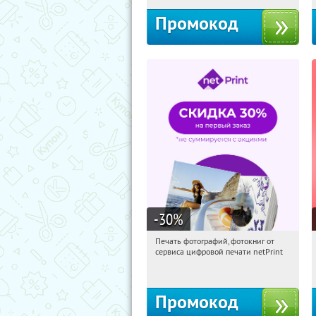
Промокод
-30
%
Печать фотографий, фотокниг от
07:56:07
Получили:
4
сервиса цифровой печати netPrint
Россия
Промокод