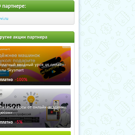
 партнере:
evi.ru
ругие акции партнера
сплатный вводный урок от онлайн-
олы Skysmart
сплатно
-100%
зличные курсы от онлайн-академии
дюсон»
сплатно
-5%