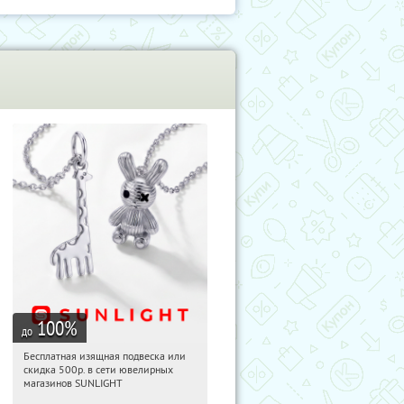
100
%
до
Бесплатная изящная подвеска или
07:56:07
Получили:
73
скидка 500р. в сети ювелирных
Россия
магазинов SUNLIGHT