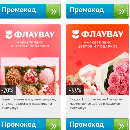
Промокод
Промокод
-20
%
-33
%
Торты, пирожные и другие сладости,
Скидка 1000р. на первый заказ на
07:56:07
Получили:
6
07:56:07
Получили:
18
а также товары для праздника на
маркетплейсе цветов и подарков
Россия
Россия
«Флаувау»
«Флаувау»
Промокод
Промокод