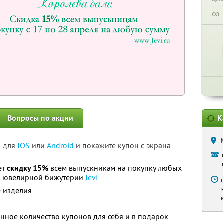
∞
Вопросы по акции
К
а для
IOS
или
Android
и покажите купон с экрана
ет
скидку 15%
всем выпускникам на покупку любых
е ювелирной бижутерии
Jevi
е изделия
нное количество купонов для себя и в подарок