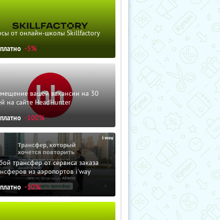
сы от онлайн-школы Skillfactory
сплатно
-5%
змещение вашей вакансии на 30
й на сайте HeadHunter
сплатно
-100%
ой трансфер от сервиса заказа
нсферов из аэропортов i'way
сплатно
-10%