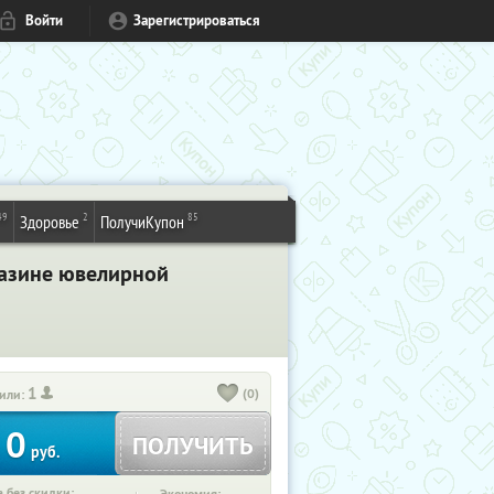
Войти
Зарегистрироваться
49
2
85
Здоровье
ПолучиКупон
газине ювелирной
1
(0)
или:
0
ПОЛУЧИТЬ
руб.
 без скидки: