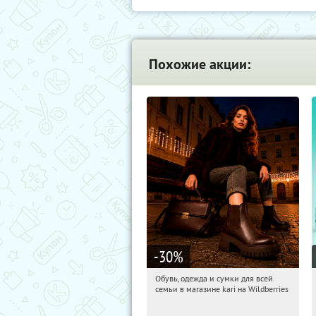
Похожие акции:
-30
%
Обувь, одежда и сумки для всей
07:56:07
Получили:
30
семьи в магазине kari на Wildberries
Россия