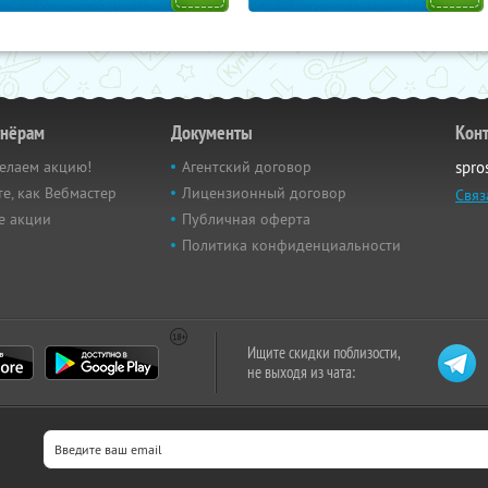
тнёрам
Документы
Кон
елаем акцию!
Агентский договор
spro
е, как Вебмастер
Лицензионный договор
Связ
е акции
Публичная оферта
Политика конфиденциальности
Ищите скидки поблизости,
не выходя из чата: