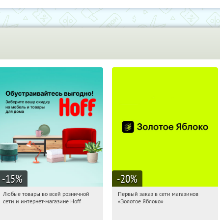
-15
%
-20
%
Любые товары во всей розничной
Первый заказ в сети магазинов
07:56:07
Получили:
83
07:56:07
Получи первым!
сети и интернет-магазине Hoff
«Золотое Яблоко»
Москва, 1-й Волоколамский проезд,
Россия
10с1