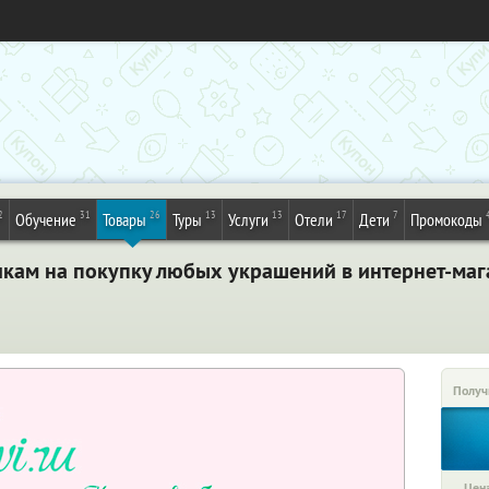
2
31
26
13
13
17
7
Обучение
Товары
Туры
Услуги
Отели
Дети
Промокоды
кам на покупку любых украшений в интернет-ма
Получ
Цена