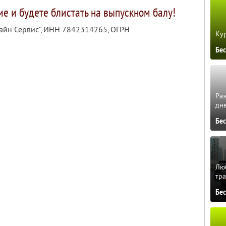
е и будете блистать на выпускном балу!
айн Сервис”,
ИНН 7842314265
, ОГРН
Кур
Бе
Ра
дне
Бе
Люб
тра
Бе