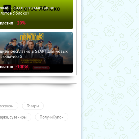
вый заказ в сети магазинов
олотое Яблоко»
сплатно
-20%
дней бесплатно в START для новых
льзователей
сплатно
-100%
ессуары
Товары
арки, сувениры
ПолучиКупон