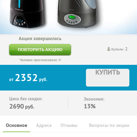
Акция завершилась
2
ПОВТОРИТЬ АКЦИЮ
Купили:
Человек проголосовало: 0
КУПИТЬ
2352
от
руб.
Цена без скидки:
Экономия:
2690
13%
руб.
Основное
Адреса
Отзывы
Вопросы по акции