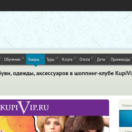
2
31
27
13
13
17
7
Обучение
Товары
Туры
Услуги
Отели
Дети
Промокоды
буви, одежды, аксессуаров в шоппинг-клубе KupiV
Получ
Цена