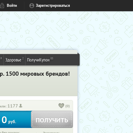
Войти
Зарегистрироваться
49
2
85
Здоровье
ПолучиКупон
ip. 1500 мировых брендов!
1177
(0)
или:
0
ПОЛУЧИТЬ
руб.
 без скидки: