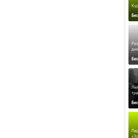
Кур
Бе
Ра
дне
Бе
Люб
тра
Бе
Пер
«З