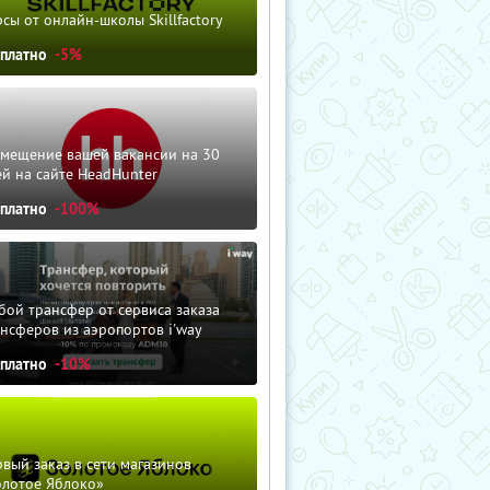
сы от онлайн-школы Skillfactory
сплатно
-5%
змещение вашей вакансии на 30
й на сайте HeadHunter
сплатно
-100%
ой трансфер от сервиса заказа
нсферов из аэропортов i'way
сплатно
-10%
вый заказ в сети магазинов
олотое Яблоко»