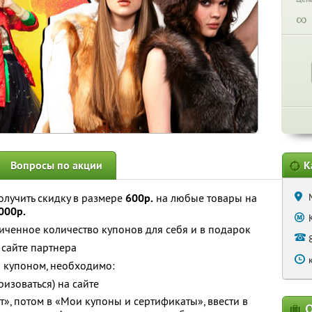
∞
Вопросы по акции
К
олучить скидку в размере
600р.
на любые товары на
000р.
ченное количество купонов для себя и в подарок
сайте партнера
я купоном, необходимо:
ризоваться) на сайте
т», потом в «Мои купоны и сертификаты», ввести в
О