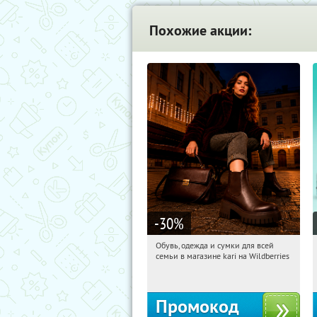
Похожие акции:
-30
%
Обувь, одежда и сумки для всей
18:46:53
Получили:
31
семьи в магазине kari на Wildberries
Россия
Промокод