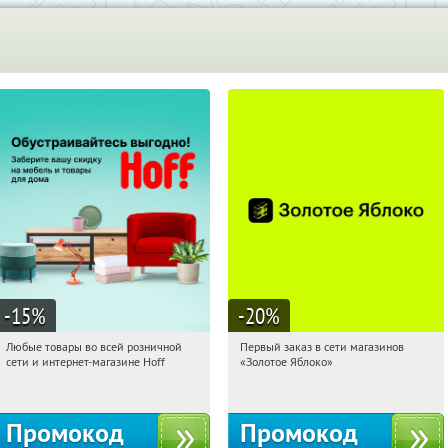
-15
%
-20
%
Любые товары во всей розничной
Первый заказ в сети магазинов
18:46:53
Получили:
83
18:46:53
Получи первым!
сети и интернет-магазине Hoff
«Золотое Яблоко»
Москва, 1-й Волоколамский проезд,
Россия
10с1
Промокод
Промокод