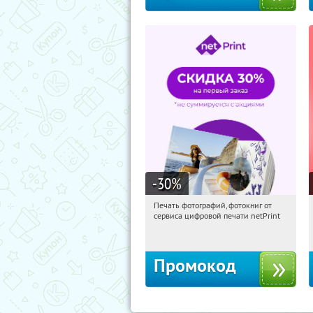
-30
%
Печать фотографий, фотокниг от
18:46:53
Получили:
4
сервиса цифровой печати netPrint
Россия
Промокод