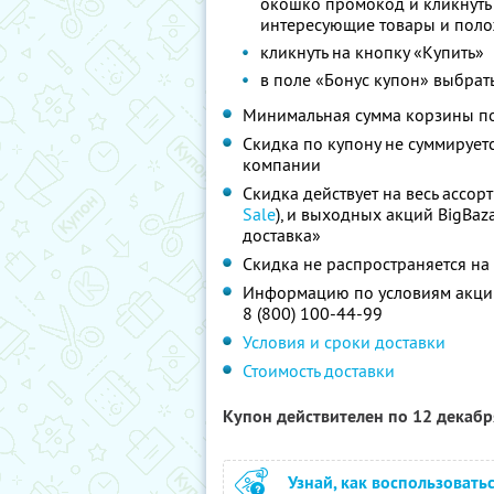
окошко промокод и кликнуть 
интересующие товары и поло
кликнуть на кнопку «Купить»
в поле «Бонус купон» выбрать
Минимальная сумма корзины по
Скидка по купону не суммируе
компании
Скидка действует на весь ассор
Sale
), и выходных акций BigBaz
доставка»
Скидка не распространяется на
Информацию по условиям акции
8 (800) 100-44-99
Условия и сроки доставки
Стоимость доставки
Купон действителен по 12 декаб
Узнай, как воспользовать