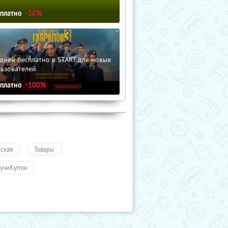
сплатно
-20%
дней бесплатно в START для новых
льзователей
сплатно
-100%
ская
Товары
учиКупон