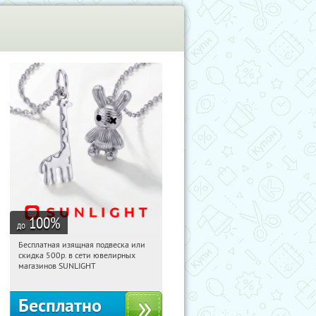
100
%
до
Бесплатная изящная подвеска или
18:46:53
Получили:
74
скидка 500р. в сети ювелирных
Россия
магазинов SUNLIGHT
Бесплатно