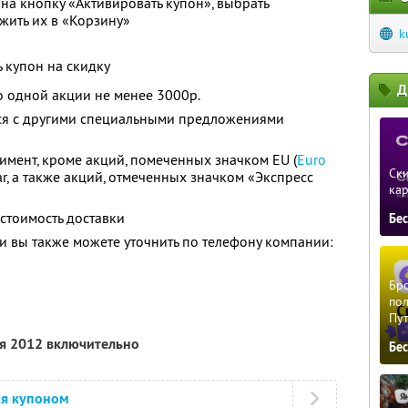
на кнопку «Активировать купон», выбрать
жить их в «Корзину»
k
 купон на скидку
Д
 одной акции не менее 3000р.
тся с другими специальными предложениями
тимент, кроме акций, помеченных значком EU (
Euro
Ски
ar, а также акций, отмеченных значком «Экспресс
ка
 стоимость доставки
Бе
 вы также можете уточнить по телефону компании:
Бро
пол
Пу
ря 2012 включительно
Бе
ся купоном