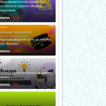
нирование отелей, квартир и
го жилья в сервисе «Яндекс
тешествия»
сплатно
-12%
сплатный вводный урок от онлайн-
олы Skysmart
сплатно
-100%
зличные курсы от онлайн-академии
дюсон»
сплатно
-5%