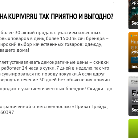
Бро
ино
Пу
А KUPIVIP.RU ТАК ПРИЯТНО И ВЫГОДНО?
Бе
 более 30 акций продаж с участием известных
вых товаров в день, более 1500 тысяч брендов –
широкий выбор качественных товаров: одежду,
и вашего дома!
Бе
шк
яет устанавливать демократичные цены – скидки
Бе
аботает 24 часа в сутки, 7 дней в неделю, так что
ультироваться по поводу покупки. А если вдруг
вернуть в течение 30 дней без объяснения причин.
продаж с участием известных брендов! Скидки - до
Ра
«Э
 ограниченной ответственностью «Приват Трэйд»,
Бе
760397