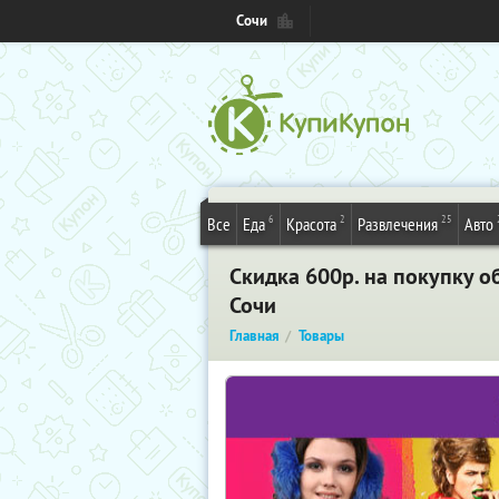
Сочи
6
2
25
Все
Еда
Красота
Развлечения
Авто
Скидка 600р. на покупку о
Сочи
Главная
Товары