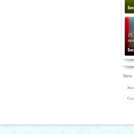
Бе
25 
по
Бе
Теги:
Жен
Пол