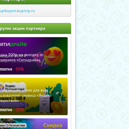
upikupon.kupivip.ru
ругие акции партнера
дка 300р. на поездку от
ршеринга «Ситидрайв»
сплатно
-50%
нирование отеля для всех
ьзователей сервиса «Яндекс
тешествия»
сплатно
-10%