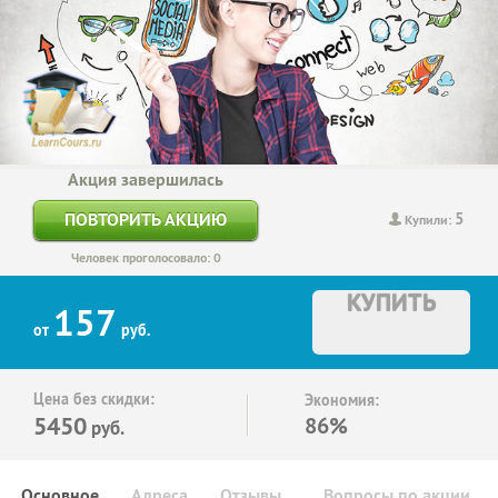
Акция завершилась
5
ПОВТОРИТЬ АКЦИЮ
Купили:
Человек проголосовало: 0
КУПИТЬ
157
от
руб.
Цена без скидки:
Экономия:
5450
86%
руб.
Основное
Адреса
Отзывы
Вопросы по акции