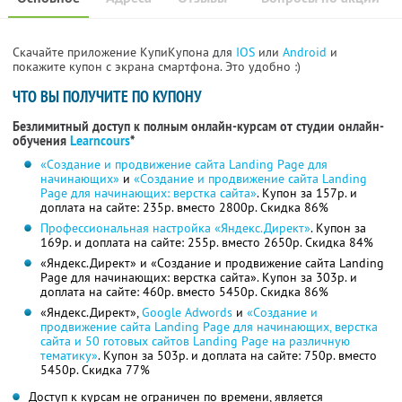
Скачайте приложение КупиКупона для
IOS
или
Android
и
покажите купон с экрана смартфона. Это удобно :)
ЧТО ВЫ ПОЛУЧИТЕ ПО КУПОНУ
Безлимитный доступ к полным онлайн-курсам от студии онлайн-
обучения
Learncours
*
«Создание и продвижение сайта Landing Page для
начинающих»
и
«Создание и продвижение сайта Landing
Page для начинающих: верстка сайта»
. Купон за 157р. и
доплата на сайте: 235р. вместо 2800р.
Скидка 86%
Профессиональная настройка «Яндекс.Директ»
. Купон за
169р. и доплата на сайте: 255р. вместо 2650р.
Скидка 84%
«Яндекс.Директ» и «Создание и продвижение сайта Landing
Page для начинающих: верстка сайта». Купон за 303р. и
доплата на сайте: 460р. вместо 5450р.
Скидка 86%
«Яндекс.Директ»,
Google Adwords
и
«Создание и
продвижение сайта Landing Page для начинающих, верстка
сайта и 50 готовых сайтов Landing Page на различную
тематику»
. Купон за 503р. и доплата на сайте: 750р. вместо
5450р.
Скидка 77%
Доступ к курсам не ограничен по времени, является