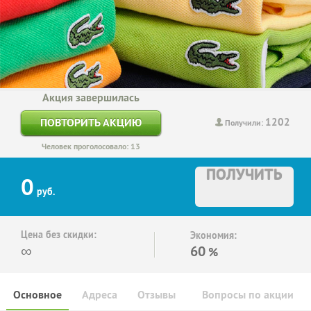
Акция завершилась
1202
ПОВТОРИТЬ АКЦИЮ
Получили:
Человек проголосовало: 13
ПОЛУЧИТЬ
0
руб.
Цена без скидки:
Экономия:
∞
60
%
Основное
Адреса
Отзывы
Вопросы по акции