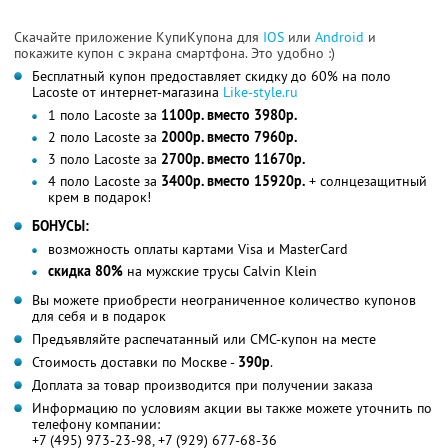
Скачайте приложение КупиКупона для
IOS
или
Android
и
покажите купон с экрана смартфона. Это удобно :)
Бесплатный купон предоставляет скидку до 60% на поло
Lacoste от интернет-магазина
Like-style.ru
1 поло Lacoste за
1100р. вместо 3980р.
2 поло Lacoste за
2000р. вместо 7960р.
3 поло Lacoste за
2700р. вместо 11670р.
4 поло Lacoste за
3400р. вместо 15920р.
+ солнцезащитный
крем в подарок!
БОНУСЫ:
возможность оплаты картами Visa и MasterCard
скидка 80%
на мужские трусы Calvin Klein
Вы можете приобрести неограниченное количество купонов
для себя и в подарок
Предъявляйте распечатанный или СМС-купон на месте
Стоимость доставки по Москве -
390р
.
Доплата за товар производится при получении заказа
Информацию по условиям акции вы также можете уточнить по
телефону компании:
+7 (495) 973-23-98, +7 (929) 677-68-36