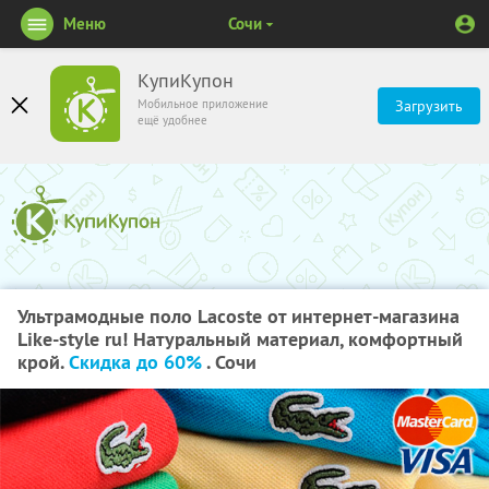
Меню
Сочи
КупиКупон
Мобильное приложение
Загрузить
ещё удобнее
Ультрамодные поло Lacoste от интернет-магазина
Like-style ru! Натуральный материал, комфортный
крой.
Скидка до 60%
. Сочи