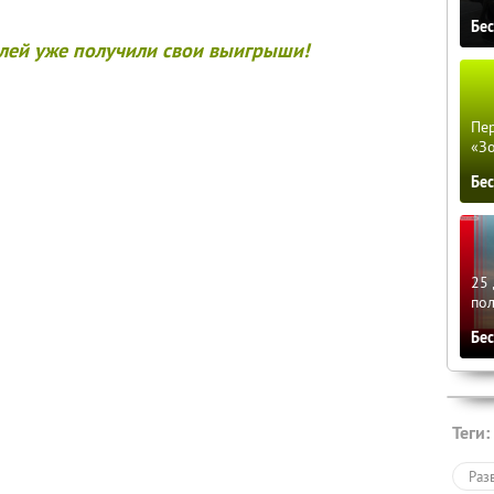
Бе
лей уже получили свои выигрыши!
Пер
«З
Бе
25 
по
Бе
Теги:
Раз