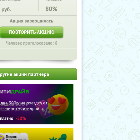
Экономия:
0
80%
руб.
Акция завершилась
ПОВТОРИТЬ АКЦИЮ
Человек проголосовало: 8
ругие акции партнера
дка 300р. на поездку от
ршеринга «Ситидрайв»
сплатно
-50%