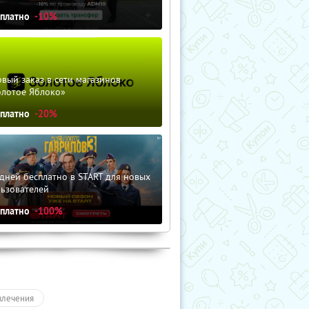
сплатно
-10%
вый заказ в сети магазинов
олотое Яблоко»
сплатно
-20%
дней бесплатно в START для новых
льзователей
сплатно
-100%
влечения