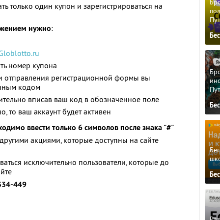
Бро
ть только один купон и зарегистрироваться на
пол
Пу
ожением нужно
:
Бе
Globlotto.ru
ть номер купона
Бро
 и отправления регистрационной формы вы
ино
онным кодом
Пу
нительно вписав ваш код в обозначенное поле
Бе
о, то ваш аккаунт будет активен
ходимо ввести только 6 символов после знака "#"
другими акциями, которые доступны на сайте
Бе
шк
аться исключительно пользователи, которые до
айте
Бе
 334-449
Ра