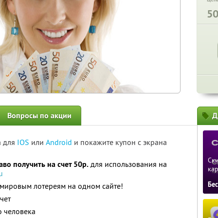
5
Вопросы по акции
Д
а для
IOS
или
Android
и покажите купон с экрана
Ски
во получить на счет 50р.
для использования на
ка
u
Бе
 мировым лотереям на одном сайте!
чет
о человека