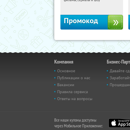
Россия
Промокод
Компания
Бизнес-Пар
Основное
Давайте сд
Публикации о нас
Заработайт
Вакансии
Прошедши
Правила сервиса
Ответы на вопросы
Все наши купоны доступны
через Мобильное Приложение: