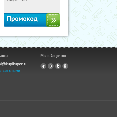
Россия
Промокод
такты
Мы в Соцсетях
si@kupikupon.ru
аться с нами