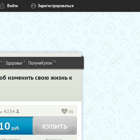
Войти
Зарегистрироваться
55
2
91
Здоровье
ПолучиКупон
соб изменить свою жизнь к
4234
(0)
и:
10
КУПИТЬ
руб.
 без скидки: