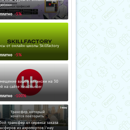
дюсон»
сплатно
-5%
сы от онлайн-школы Skillfactory
сплатно
-5%
змещение вашей вакансии на 30
й на сайте HeadHunter
сплатно
-100%
ой трансфер от сервиса заказа
нсферов из аэропортов i'way