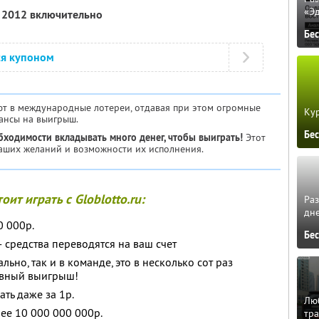
«Э
я 2012 включительно
Бе
ся купоном
т в международные лотереи, отдавая при этом огромные
Кур
шансы на выигрыш.
Бе
бходимости вкладывать много денег, чтобы выиграть!
Этот
ваших желаний и возможности их исполнения.
оит играть с Globlotto.ru:
Ра
дне
0 000р.
Бе
средства переводятся на ваш счет
ьно, так и в команде, это в несколько сот раз
авный выигрыш!
ать даже за 1р.
Люб
ее 10 000 000 000р.
тра