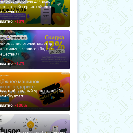
нирование отеля для всех
ьзователей сервиса «Яндекс
тешествия»
сплатно
-10%
нирование отелей, квартир и
го жилья в сервисе «Яндекс
тешествия»
сплатно
-12%
сплатный вводный урок от онлайн-
олы Skysmart
сплатно
-100%
зличные курсы от онлайн-академии