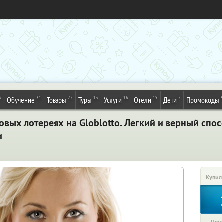
3
31
27
13
16
19
7
Обучение
Товары
Туры
Услуги
Отели
Дети
Промокоды
вых лотереях на Globlotto. Легкий и верный спо
и
Купил
Цена