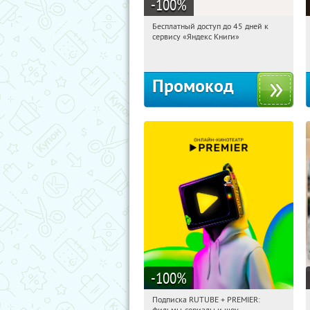
-100
%
Бесплатный доступ до 45 дней к
10:54:32
Получи первым!
сервису «Яндекс Книги»
Россия
Промокод
-100
%
Подписка RUTUBE + PREMIER:
10:54:32
Получили:
3
фильмы, сериалы и шоу