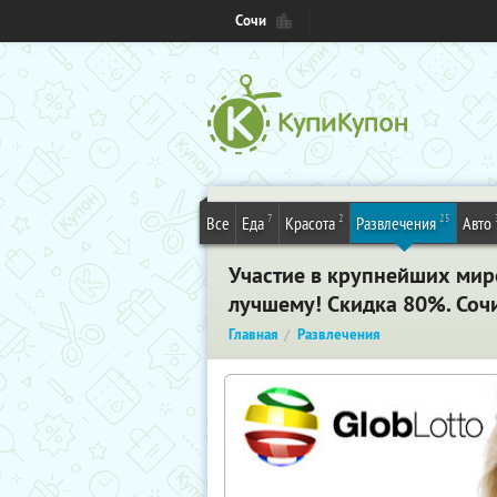
Сочи
7
2
25
Все
Еда
Красота
Развлечения
Авто
Участие в крупнейших миро
лучшему! Скидка 80%. Соч
Главная
Развлечения