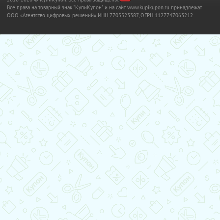
Все права на товарный знак "КупиКупон" и на сайт www.kupikupon.ru принадлежат
OOO «Агентство цифровых решений» ИНН 7705523387, ОГРН 1127747063212