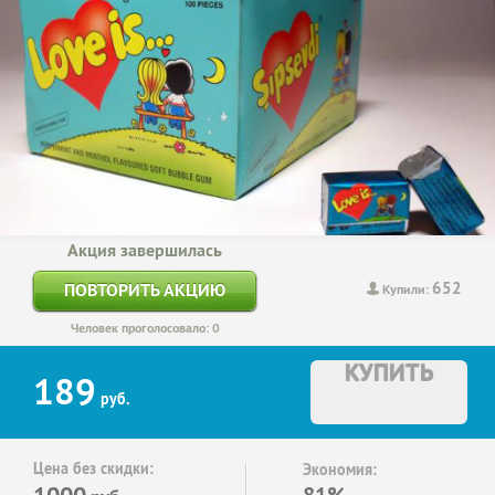
Акция завершилась
652
ПОВТОРИТЬ АКЦИЮ
Купили:
Человек проголосовало: 0
КУПИТЬ
189
руб.
Цена без скидки:
Экономия:
1000
81%