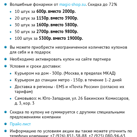
Волшебные фонарики от
magic-shop.su
. Скидка до 72%
10 штук за
600р. вместо 2000р.
20 штук за
1150р. вместо 3900р.
30 штук за
1600р. вместо 5800р.
50 штук за
2700р. вместо 9800р.
100 штук за
5300р. вместо 19000р.
Вы можете приобрести неограниченное количество купонов
для себя и в подарок
Необходимо активировать купон на сайте партнера
Условия и сроки доставки:
Курьером на дом - 300р. (Москва, в пределах МКАД)
Курьером до станции метро - 150р. в течение 1-2 дней
Доставка в регионы - EMS и «Почта России» (согласно их
тарифам)
Самовывоз: м. Юго-Западная, ул. 26 Бакинских Комиссаров,
д. 3, кор. 3
Скидка по купону не суммируется с другими специальными
предложениями компании
Прайс-лист
Информацию по условиям акции вы также можете уточнить по
телефону компании:
+7 (926) 851-38-88,
+7 (925) 080-94-63