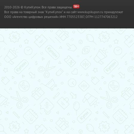
2010-2026 © КупиКупон. Все права защищены.
Все права на товарный знак "КупиКупон" и на сайт www.kupikupon.ru принадлежат
OOO «Агентство цифровых решений» ИНН 7705523387, ОГРН 1127747063212