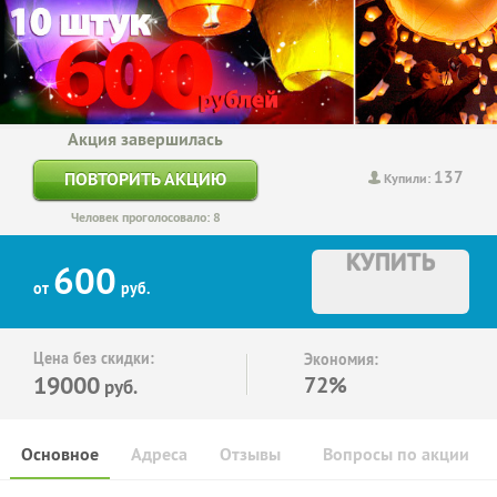
Акция завершилась
137
ПОВТОРИТЬ АКЦИЮ
Купили:
Человек проголосовало: 8
КУПИТЬ
600
от
руб.
Цена без скидки:
Экономия:
19000
72%
руб.
Основное
Адреса
Отзывы
Вопросы по акции