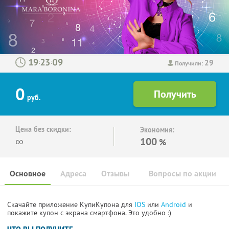
29
:
:
Получили:
0
руб.
Цена без скидки:
Экономия:
∞
100
%
Основное
Адреса
Отзывы
Вопросы по акции
Скачайте приложение КупиКупона для
IOS
или
Android
и
покажите купон с экрана смартфона. Это удобно :)