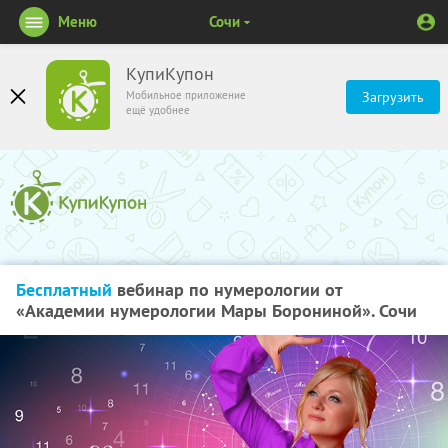
Меню
Сочи
КупиКупон
Мобильное приложение
Загрузить
ещё удобнее
Бесплатный
вебинар по нумерологии от
«Академии нумерологии Мары Борониной». Сочи