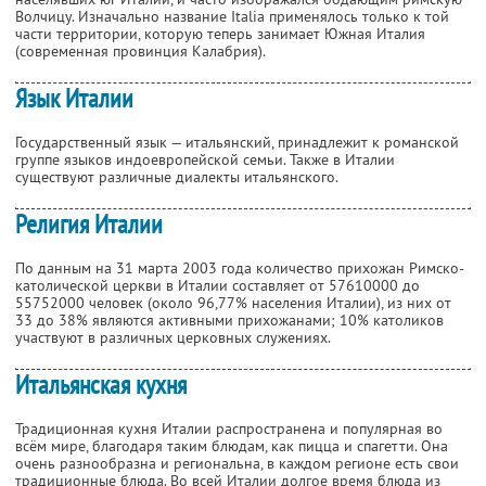
Волчицу. Изначально название Italia применялось только к той
части территории, которую теперь занимает Южная Италия
(современная провинция Калабрия).
Язык Италии
Государственный язык — итальянский, принадлежит к романской
группе языков индоевропейской семьи. Также в Италии
существуют различные диалекты итальянского.
Религия Италии
По данным на 31 марта 2003 года количество прихожан Римско-
католической церкви в Италии составляет от 57610000 до
55752000 человек (около 96,77% населения Италии), из них от
33 до 38% являются активными прихожанами; 10% католиков
участвуют в различных церковных служениях.
Итальянская кухня
Традиционная кухня Италии распространена и популярная во
всём мире, благодаря таким блюдам, как пицца и спагетти. Она
очень разнообразна и региональна, в каждом регионе есть свои
традиционные блюда. Во всей Италии долгое время блюда из