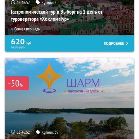
13:46:51
Купили:
5
Гастрономический тур в Выборг на 1 день от
туроператора «ХохломаТур»
Сенная площадь
620
ПОДРОБНЕЕ
руб.
6290
руб.
-50
%
13:46:51
Купили:
39