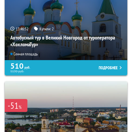
13:46:51
Купили:
2
Автобусный тур в Великий Новгород от туроператора
«ХохломаТур»
Сенная площадь
510
ПОДРОБНЕЕ
руб.
5190
руб.
-51
%