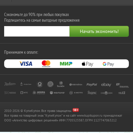
Сэкономьте до 90% при любых покупках
Подпишитесь на самые выгодные предложения
Принимаем к оплате:
2010-2026 © КупиКупон. Все права защищены.
Все права на товарный знак "КупиКупон" и на сайт www.kupikupon.ru принадлежат
OOO «Агентство цифровых решений» ИНН 7705523387, ОГРН 1127747063212