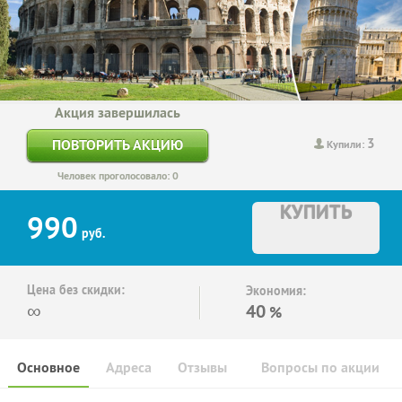
Акция завершилась
3
ПОВТОРИТЬ АКЦИЮ
Купили:
Человек проголосовало: 0
КУПИТЬ
990
руб.
Цена без скидки:
Экономия:
∞
40
%
Основное
Адреса
Отзывы
Вопросы по акции