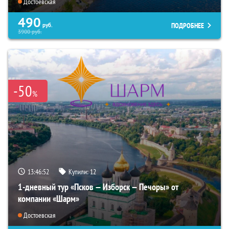
Достоевская
490
ПОДРОБНЕЕ
руб.
3900
руб.
-50
%
13:46:51
Купили:
12
1-дневный тур «Псков — Изборск — Печоры» от
компании «Шарм»
Достоевская