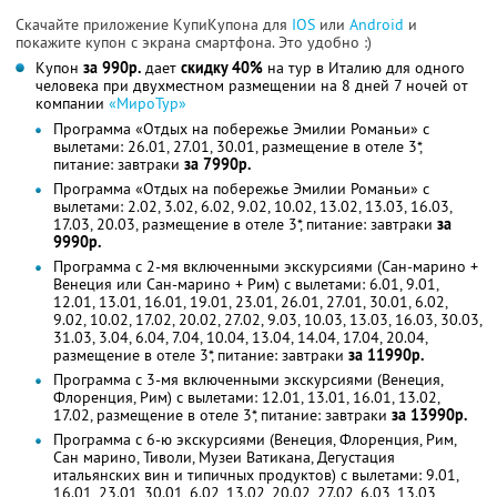
Скачайте приложение КупиКупона для
IOS
или
Android
и
покажите купон с экрана смартфона. Это удобно :)
Купон
за 990р.
дает
скидку 40%
на тур в Италию для одного
человека при двухместном размещении на 8 дней 7 ночей от
компании
«МироТур»
Программа «Отдых на побережье Эмилии Романьи» с
вылетами: 26.01, 27.01, 30.01, размещение в отеле 3*,
питание: завтраки
за 7990р.
Программа «Отдых на побережье Эмилии Романьи» с
вылетами: 2.02, 3.02, 6.02, 9.02, 10.02, 13.02, 13.03, 16.03,
17.03, 20.03, размещение в отеле 3*, питание: завтраки
за
9990р.
Программа с 2-мя включенными экскурсиями (Сан-марино +
Венеция или Сан-марино + Рим) с вылетами: 6.01, 9.01,
12.01, 13.01, 16.01, 19.01, 23.01, 26.01, 27.01, 30.01, 6.02,
9.02, 10.02, 17.02, 20.02, 27.02, 9.03, 10.03, 13.03, 16.03, 30.03,
31.03, 3.04, 6.04, 7.04, 10.04, 13.04, 14.04, 17.04, 20.04,
размещение в отеле 3*, питание: завтраки
за 11990р.
Программа с 3-мя включенными экскурсиями (Венеция,
Флоренция, Рим) с вылетами: 12.01, 13.01, 16.01, 13.02,
17.02, размещение в отеле 3*, питание: завтраки
за 13990р.
Программа с 6-ю экскурсиями (Венеция, Флоренция, Рим,
Сан марино, Тиволи, Музеи Ватикана, Дегустация
итальянских вин и типичных продуктов) с вылетами: 9.01,
16.01, 23.01, 30.01, 6.02, 13.02, 20.02, 27.02, 6.03, 13.03,