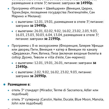
размещение в отеле 3*, питание: завтраки
за 14990р.
Программа «Италия + Швейцария» (Венеция, Цюрих,
Турин,Берн, посещение государства Лихтенштейн, Сан
Марино и Милана):
с вылетами: 12.01, 19.01, размещение в отеле 3*, питание:
завтраки
за 19490р.
с вылетами: 26.01, 02.02, 9.02, 16.02, 23.02, 2.03, 9.03,
16.03, 23.03, 30.03, 6.04, 13.04, размещение в отеле 3*,
питание: завтраки
за 21990р.
Программа с 8-ю экскурсиями (Флоренция, Галерея Уфицци
или дворец Пити, Венеция + катер в Венеции по каналу
«Джудекка», Рим, Ватика, Пиза (включая входные билеты в
собор Дуомо, Тиволи и villa d’este, Сан-марино):
с вылетами: 12.01, 19.01, 26.01, питание: завтраки
за
23490р.
с вылетами: 2.02, 9.02, 16.02, 23.02, 9.03, питание:
завтраки
за 26990р.
Размещение в:
отель 3* стандарт (Mirador, Terme di Sacramora, Adler или
подобный)
отель 3* супериор (Carolin, Naike, Ducale, Blue Moon, Manola,
John или подобный)