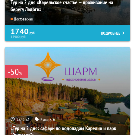
Тур на 2 дня «Карельское счастье — проживание на
берегу Ладоги»
Достоевская
1740
ПОДРОБНЕЕ
руб.
13900
руб.
-50
%
13:46:51
Купили:
6
«Тур на 2 дня: сафари по водопадам Карелии и парк