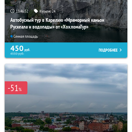
13:46:51
Купили:
24
Автобусный тур в Карелию «Мраморный каньон
Рускеала и водопады» от «ХохломаТур»
Сенная площадь
450
ПОДРОБНЕЕ
руб.
4550
руб.
-51
%