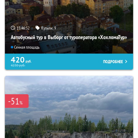
13:46:51
Купили:
9
Автобусный тур в Выборг от туроператора «ХохломаТур»
Сенная площадь
420
ПОДРОБНЕЕ
руб.
4230
руб.
-51
%