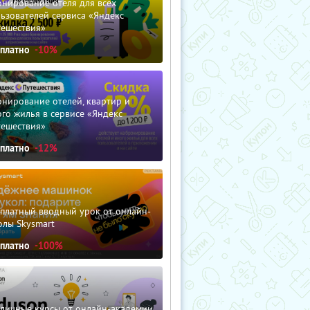
нирование отеля для всех
ьзователей сервиса «Яндекс
тешествия»
сплатно
-10%
нирование отелей, квартир и
го жилья в сервисе «Яндекс
тешествия»
сплатно
-12%
сплатный вводный урок от онлайн-
олы Skysmart
сплатно
-100%
зличные курсы от онлайн-академии