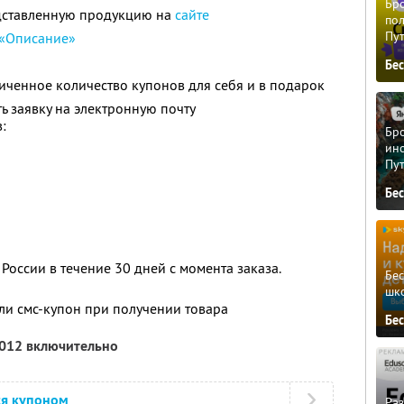
Бро
дставленную продукцию на
сайте
пол
Пу
«Описание»
Бе
ченное количество купонов для себя и в подарок
ь заявку на электронную почту
:
Бро
ино
Пу
Бе
России в течение 30 дней с момента заказа.
Бе
шк
ли смс-купон при получении товара
Бе
2012 включительно
ся купоном
Ра