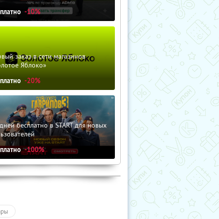
сплатно
-10%
вый заказ в сети магазинов
олотое Яблоко»
сплатно
-20%
дней бесплатно в START для новых
льзователей
сплатно
-100%
ары