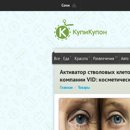
Сочи
7
2
25
Все
Еда
Красота
Развлечения
Авто
Активатор стволовых клето
компании VID: косметичес
Главная
Товары