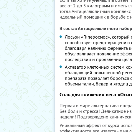
Если вы хотите уменьшить объем та
вес от 2 до 5 килограмм и иметь 
тогда Антицеллюлитный комплекс н
идеальный помощник в борьбе с 
В состав Антицеллюлитного набор
Лосьон «Гиперосмос», который
способствует предотвращению 
благодаря наличию фермента к
обусловливает появление эффек
последствии и проявления целл
Активатор клеточных систем ко
обладающий повышенной реген
препарата позволяет бороться 
объемы талии, бедер и ягодиц д
Соль для снижения веса «Осн
Первая в мире альтернатива опе
Без боли и стресса! Деликатное и
недели! Подтверждено клиническ
Уникальный эффект от курса испо
эффективности все известные на 