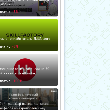
дюсон»
сплатно
-5%
сы от онлайн-школы Skillfactory
сплатно
-5%
змещение вашей вакансии на 30
й на сайте HeadHunter
сплатно
-100%
ой трансфер от сервиса заказа
нсферов из аэропортов i'way