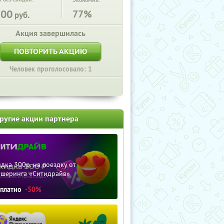
Экономия:
700
77%
руб.
Акция завершилась
ПОВТОРИТЬ АКЦИЮ
Человек проголосовало: 1
ругие акции партнера
дка 300р. на поездку от
ршеринга «Ситидрайв»
сплатно
-50%