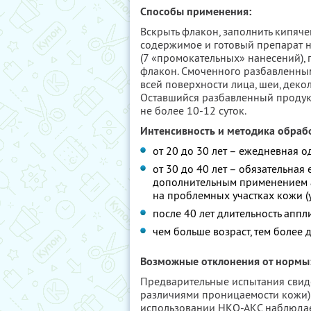
Способы применения:
Вскрыть флакон, заполнить кипяче
содержимое и готовый препарат н
(7 «промокательных» нанесений),
флакон. Смоченного разбавленным
всей поверхности лица, шеи, декол
Оставшийся разбавленный продукт
не более 10-12 суток.
Интенсивность и методика обрабо
от 20 до 30 лет – ежедневная о
от 30 до 40 лет – обязательная
дополнительным применением а
на проблемных участках кожи (у
после 40 лет длительность аппл
чем больше возраст, тем более
Возможные отклонения от нормы
Предварительные испытания свидет
различиями проницаемости кожи) 
использовании НКО-АКС наблюдае