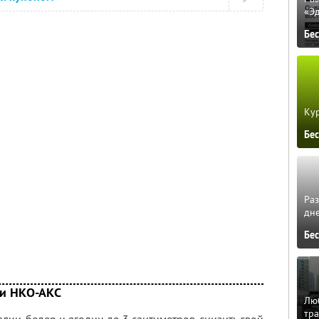
«Э
Бе
Кур
Бе
Ра
дне
Бе
ии НКО-АКС
Люб
тра