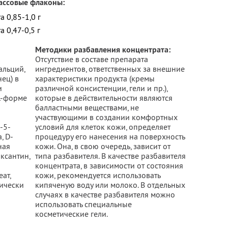
ассовые флаконы:
 0,85-1,0 г
 0,47-0,5 г
Методики разбавления концентрата:
Отсутствие в составе препарата
альций,
ингредиентов, ответственных за внешние
нец) в
характеристики продукта (кремы
и
различной консистенции, гели и пр.),
L-форме
которые в действительности являются
балластными веществами, не
участвующими в создании комфортных
-5-
условий для клеток кожи, определяет
, D-
процедуру его нанесения на поверхность
ная
кожи. Она, в свою очередь, зависит от
ксантин,
типа разбавителя. В качестве разбавителя
концентрата, в зависимости от состояния
ат,
кожи, рекомендуется использовать
гически
кипяченую воду или молоко. В отдельных
случаях в качестве разбавителя можно
использовать специальные
косметические гели.