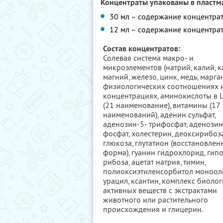
Концентраты упакованы в пластм
30 мл – содержание концентрата
12 мл – содержание концентрата
Состав концентратов:
Солевая система макро- и
микроэлементов (натрий, калий, к
магний, железо, цинк, медь, марга
физиологических соотношениях 
концентрациях, аминокислоты в 
(21 наименование), витамины (17
наименований), аденин сульфат,
аденозин-5- трифосфат, аденозин
фосфат, холестерин, деоксирибоза
глюкоза, глутатион (восстановлен
форма), гуанин гидрохлорид, гипо
рибоза, ацетат натрия, тимин,
полиоксиэтиленсорбитол монооле
урацил, ксантин, комплекс биоло
активных веществ с экстрактами
животного или растительного
происхождения и глицерин.