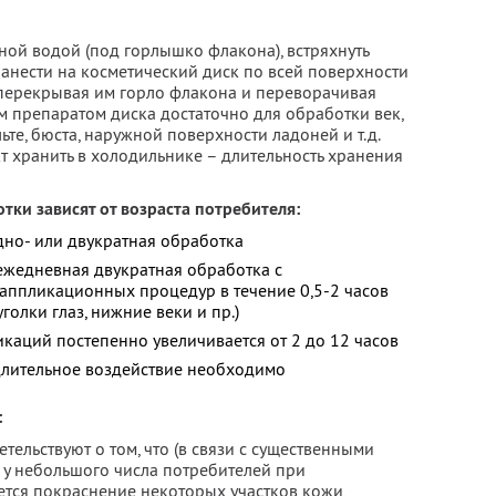
ной водой (под горлышко флакона), встряхнуть
анести на косметический диск по всей поверхности
 перекрывая им горло флакона и переворачивая
 препаратом диска достаточно для обработки век,
ьте, бюста, наружной поверхности ладоней и т.д.
 хранить в холодильнике – длительность хранения
тки зависят от возраста потребителя:
дно- или двукратная обработка
 ежедневная двукратная обработка с
ппликационных процедур в течение 0,5-2 часов
голки глаз, нижние веки и пр.)
икаций постепенно увеличивается от 2 до 12 часов
 длительное воздействие необходимо
:
ельствуют о том, что (в связи с существенными
у небольшого числа потребителей при
тся покраснение некоторых участков кожи,