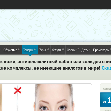
3
31
27
13
16
19
7
Обучение
Товары
Туры
Услуги
Отели
Дети
Промокоды
к кожи, антицеллюлитный набор или соль для сни
кие комплексы, не имеющие аналогов в мире!
Ски
Купил
от
Цена