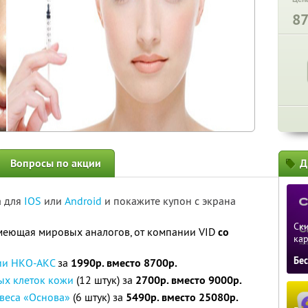
8
Вопросы по акции
Д
а для
IOS
или
Android
и покажите купон с экрана
Ски
имеющая мировых аналогов, от компании VID
со
ка
Бе
ии НКО-АКС
за
1990р. вместо 8700р.
ых клеток кожи
(12 штук) за
2700р. вместо 9000р.
веса «Основа»
(6 штук) за
5490р. вместо 25080р.