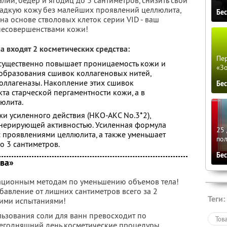
лии, бедер и ягодиц до 3 сантиметров, снизить свой
гладкую кожу без малейших проявлений целлюлита,
Бе
а основе стволовых клеток серии VID - ваш
несовершенствами кожи!
а входят 2 косметических средства:
Пер
 существенно повышает проницаемость кожи и
«З
образования сшивок коллагеновых нитей,
оллагеназы. Накопление этих сшивок
Бе
та старческой пергаментности кожи, а в
юлита.
жи усиленного действия (НКО-АКС No.3*2),
ерирующей активностью. Усиленная формула
25 
с проявлениями целлюлита, а также уменьшает
по
о 3 сантиметров.
Бе
ова»
рационным методам по уменьшению объемов тела!
збавление от лишних сантиметров всего за 2
Теги:
ими испытаниями!
льзования соли для ванн превосходит по
Тов
сегодняшний день косметические процедуры,