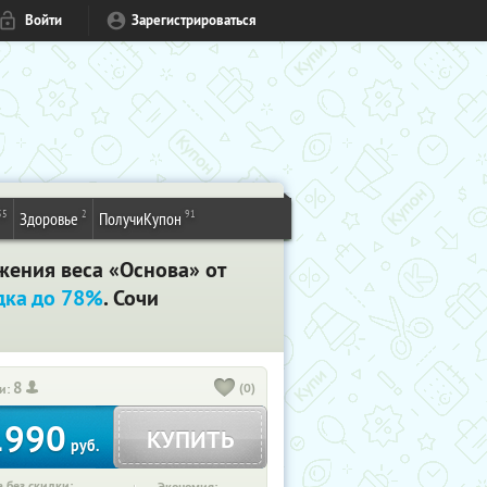
Войти
Зарегистрироваться
55
2
91
Здоровье
ПолучиКупон
жения веса «Основа» от
дка до 78%
. Сочи
8
(0)
и:
1990
КУПИТЬ
руб.
 без скидки: