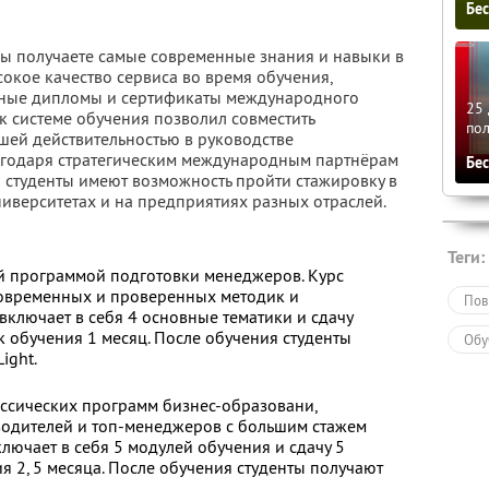
Бе
 вы получаете самые современные знания и навыки в
сокое качество сервиса во время обучения,
жные дипломы и сертификаты международного
25 
 системе обучения позволил совместить
по
шей действительностью в руководстве
агодаря стратегическим международным партнёрам
Бе
 студенты имеют возможность пройти стажировку в
ниверситетах и на предприятиях разных отраслей.
Теги:
й программой подготовки менеджеров. Курс
современных и проверенных методик и
Пов
включает в себя 4 основные тематики и сдачу
к обучения 1 месяц. После обучения студенты
Обу
ight.
ассических программ бизнес-образовани,
водителей и топ-менеджеров с большим стажем
лючает в себя 5 модулей обучения и сдачу 5
я 2, 5 месяца. После обучения студенты получают