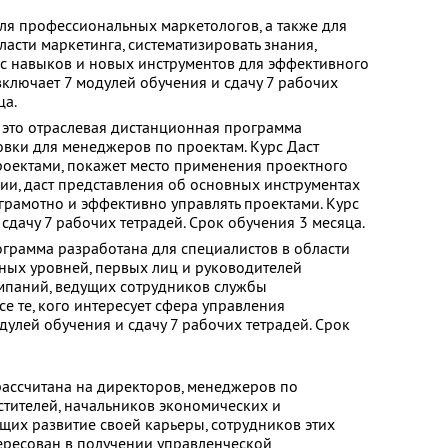
ля профессиональных маркетологов, а также для
бласти маркетинга, систематизировать знания,
с навыков и новых инструментов для эффективного
включает 7 модулей обучения и сдачу 7 рабочих
ца.
 это отраслевая дистанционная программа
вки для менеджеров по проектам. Курс Даст
роектами, покажет место применения проектного
ии, даст представления об основных инструментах
 грамотно и эффективно управлять проектами. Курс
сдачу 7 рабочих тетрадей. Срок обучения 3 месяца.
грамма разработана для специалистов в области
ных уровней, первых лиц и руководителей
мпаний, ведущих сотрудников службы
е те, кого интересует сфера управления
дулей обучения и сдачу 7 рабочих тетрадей. Срок
ассчитана на директоров, менеджеров по
стителей, начальников экономических и
их развитие своей карьеры, сотрудников этих
нтересован в получении управленческой