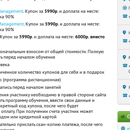
 Management
. Купон за
5990р
. и доплата на месте:
дка 90%
 Management
. Купон за
5990р
. и доплата на месте:
дка 90%
. Купон за
5990р
. и доплата на месте:
6000р. вместо
воначальным взносом от общей стоимости. Полную
ть перед началом обучения
овека
ченное количество купонов для себя и в подарок
о (программа дистанционная)
апись перед началом занятий
ения участнику необходимо в правой стороне сайта
ать программу обучения, ввести свои данные и
екретный код купона, после чего будет
 оплату. При получении счета участник может
О
одом или кредитной картой
тельно прислать скан-копию платежа, после чего
m
бучению