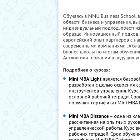
Обучаясь в MMU Business School,
области бизнеса и управления, вы
индивидуальный подход, прести
образца. Инновационный подход к
европейский опыт партнёров с на
современными компаниями . А бл
бизнес-школы по итогам обучения
Англии или Германии в ведущих у
Подробнее о курсах:
Mini MBA Light
является базово
разработан с целью освоения 
инструментов управления. Курс 
основной рабочей тетради. Сро
получают сертификат Mini MBA L
Mini MBA Distance
– одна из кл
рассчитанная на опытных руко
управленческой работы. Курс вк
рабочих тетрадей. Срок обучени
сертификат MiniMBA Distance.