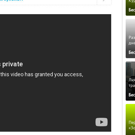
Кур
Бе
Ра
дне
Бе
Люб
тра
Бе
Пер
«З