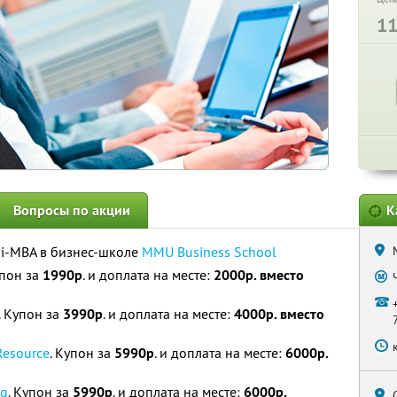
1
Вопросы по акции
К
i-MBA в бизнес-школе
MMU Business School
упон за
1990р
. и доплата на месте:
2000р. вместо
. Купон за
3990р
. и доплата на месте:
4000р. вместо
esource
. Купон за
5990р
. и доплата на месте:
6000р.
ng
. Купон за
5990р
. и доплата на месте:
6000р.