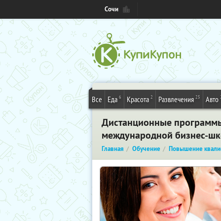
Сочи
6
2
25
Все
Еда
Красота
Развлечения
Авто
Дистанционные программы M
международной бизнес-шко
Главная
Обучение
Повышение квали