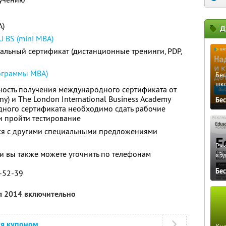
A)
Д
 BS (mini MBA)
альный сертификат
(дистанционные тренинги, PDP,
ограммы МВА)
Бе
шк
жность получения международного сертификата от
y) и The London International Business Academy
Бе
дного сертификата необходимо сдать рабочие
и пройти тестирование
тся с другими специальными предложениями
Ра
 вы также можете уточнить по телефонам
«Э
Бе
3-52-39
я 2014 включительно
ся купоном