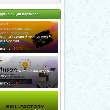
ругие акции партнера
сплатный вводный урок от онлайн-
олы Skysmart
сплатно
-100%
зличные курсы от онлайн-академии
дюсон»
сплатно
-5%