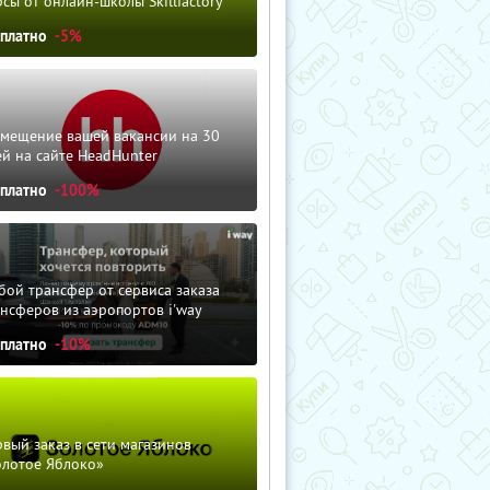
сы от онлайн-школы Skillfactory
сплатно
-5%
змещение вашей вакансии на 30
й на сайте HeadHunter
сплатно
-100%
ой трансфер от сервиса заказа
нсферов из аэропортов i'way
сплатно
-10%
вый заказ в сети магазинов
олотое Яблоко»