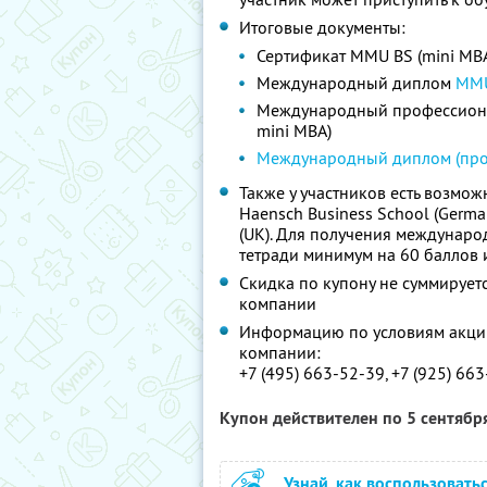
Итоговые документы:
Сертификат MMU BS (mini MB
Международный диплом
MMU
Международный профессион
mini MBA)
Международный диплом (пр
Также у участников есть возмо
Haensch Business School (German
(UK). Для получения междунаро
тетради минимум на 60 баллов 
Скидка по купону не суммируе
компании
Информацию по условиям акции
компании:
+7 (495) 663-52-39, +7 (925) 66
Купон действителен по 5 сентябр
Узнай, как воспользовать