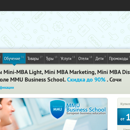
2
31
27
13
13
18
7
Обучение
Товары
Туры
Услуги
Отели
Дети
Промокоды
ini-MBA Light, Mini MBA Marketing, Mini MBA Dis
ле MMU Business School.
Скидка до 90%
. Сочи
фикации
Купил
от
Цена