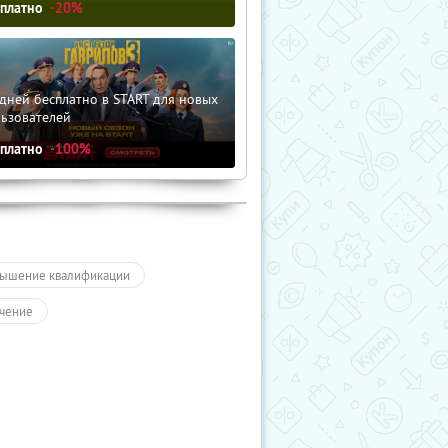
сплатно
-20%
дней бесплатно в START для новых
льзователей
сплатно
-100%
ышение квалификации
чение