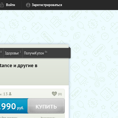
Войти
Зарегистрироваться
50
2
86
Здоровье
ПолучиКупон
tance и другие в
13
(0)
и:
1990
КУПИТЬ
руб.
 без скидки: