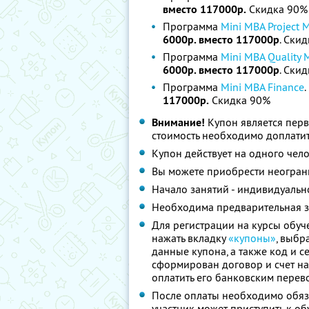
вместо 117000р.
Скидка 90%
Программа
Mini MBA Project
6000р. вместо 117000р
. Ски
Программа
Mini MBA Quality
6000р. вместо 117000р
. Ски
Программа
Mini MBA Finance
117000р.
Скидка 90%
Внимание!
Купон является пер
стоимость необходимо доплати
Купон действует на одного чел
Вы можете приобрести неограни
Начало занятий - индивидуальн
Необходима предварительная з
Для регистрации на курсы обуч
нажать вкладку
«купоны»
, выбр
данные купона, а также код и с
сформирован договор и счет на
оплатить его банковским перев
После оплаты необходимо обяза
участник может приступить к о