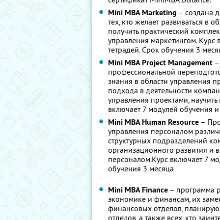
Mini MBA Marketing
– создана д
тех, кто желает развиваться в о
получить практический комплек
управления маркетингом. Курс 
тетрадей. Срок обучения 3 меся
Mini MBA Project Management
–
профессиональной переподгото
знания в области управления п
подхода в деятельности компан
управления проектами, научить
включает 7 модулей обучения и 
Mini MBA Human Resource
– Про
управления персоналом различ
структурных подразделений ко
организационного развития и вс
персоналом.Курс включает 7 мо
обучения 3 месяца
Mini MBA Finance
– программа р
экономике и финансам, их заме
финансовых отделов, планирующ
отделов, а также всех, кто заи