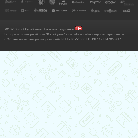
2010-2026 © КупиКупон. Все права защищены.
Все права на товарный знак "КупиКупон" и на сайт www.kupikupon.ru принадлежат
OOO «Агентство цифровых решений» ИНН 7705523387, ОГРН 1127747063212