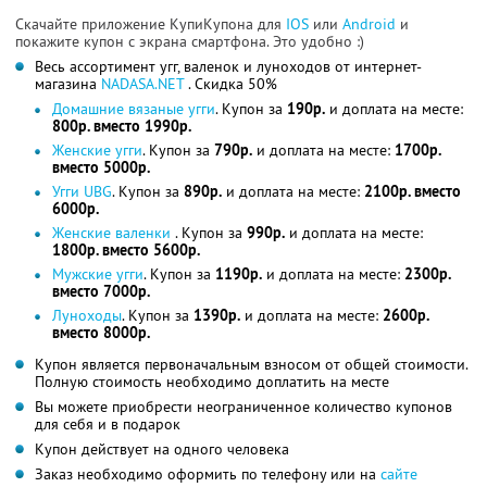
Скачайте приложение КупиКупона для
IOS
или
Android
и
покажите купон с экрана смартфона. Это удобно :)
Весь ассортимент угг, валенок и луноходов от интернет-
магазина
NADASA.NET
. Скидка 50%
Домашние вязаные угги
. Купон за
190р.
и доплата на месте:
800р. вместо 1990р.
Женские угги
. Купон за
790р.
и доплата на месте:
1700р.
вместо 5000р.
Угги UBG
. Купон за
890р.
и доплата на месте:
2100р. вместо
6000р.
Женские валенки
. Купон за
990р.
и доплата на месте:
1800р. вместо 5600р.
Мужские угги
. Купон за
1190р.
и доплата на месте:
2300р.
вместо 7000р.
Луноходы
. Купон за
1390р.
и доплата на месте:
2600р.
вместо 8000р.
Купон является первоначальным взносом от общей стоимости.
Полную стоимость необходимо доплатить на месте
Вы можете приобрести неограниченное количество купонов
для себя и в подарок
Купон действует на одного человека
Заказ необходимо оформить по телефону или на
сайте