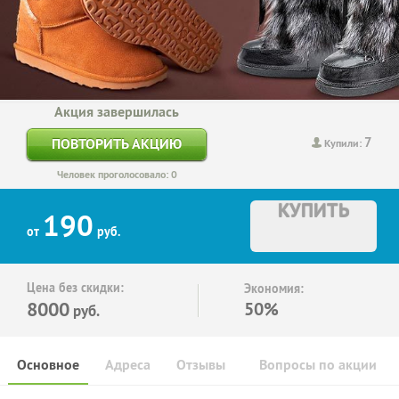
Акция завершилась
7
ПОВТОРИТЬ АКЦИЮ
Купили:
Человек проголосовало: 0
КУПИТЬ
190
от
руб.
Цена без скидки:
Экономия:
8000
50%
руб.
Основное
Адреса
Отзывы
Вопросы по акции