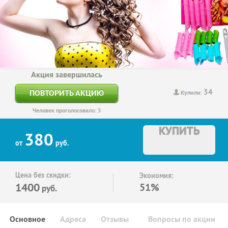
Акция завершилась
34
ПОВТОРИТЬ АКЦИЮ
Купили:
Человек проголосовало: 5
КУПИТЬ
380
от
руб.
Цена без скидки:
Экономия:
1400
51%
руб.
Основное
Адреса
Отзывы
Вопросы по акции