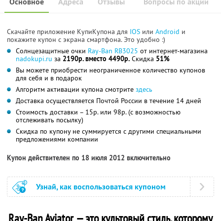
Основное
Адреса
Отзывы
Вопросы по акции
Скачайте приложение КупиКупона для
IOS
или
Android
и
покажите купон с экрана смартфона. Это удобно :)
Солнцезащитные очки
Ray-Ban RB3025
от интернет-магазина
nadokupi.ru
за
2190р. вместо 4490р.
Скидка
51%
Вы можете приобрести неограниченное количество купонов
для себя и в подарок
Алгоритм активации купона смотрите
здесь
Доставка осуществляется Почтой России в течение 14 дней
Стоимость доставки – 15р. или 98р. (с возможностью
отслеживать посылку)
Скидка по купону не суммируется с другими специальными
предложениями компании
Купон действителен по 18 июля 2012 включительно
Узнай, как воспользоваться купоном
Ray-Ban Aviator — это культовый стиль, которому