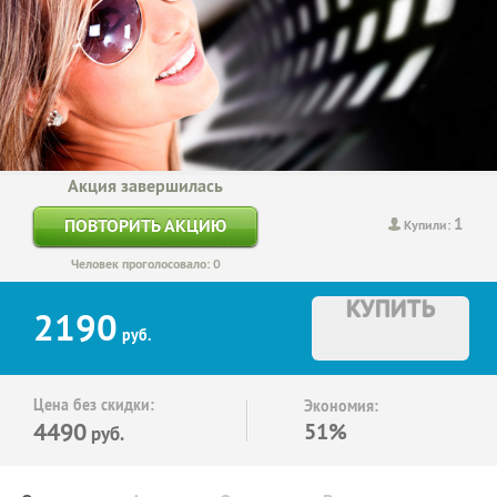
Акция завершилась
1
ПОВТОРИТЬ АКЦИЮ
Купили:
Человек проголосовало: 0
КУПИТЬ
2190
руб.
Цена без скидки:
Экономия:
4490
51%
руб.