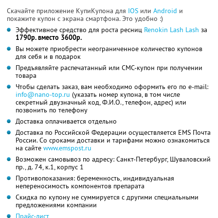
Скачайте приложение КупиКупона для
IOS
или
Android
и
покажите купон с экрана смартфона. Это удобно :)
Эффективное средство для роста ресниц
Renokin Lash Lash
за
1790р. вместо 3600р.
Вы можете приобрести неограниченное количество купонов
для себя и в подарок
Предъявляйте распечатанный или СМС-купон при получении
товара
Чтобы сделать заказ, вам необходимо оформить его по e-mail:
info@nano-top.ru
(указать номер купона, в том числе
секретный двузначный код, Ф.И.О., телефон, адрес) или
позвонить по телефону
Доставка оплачивается отдельно
Доставка по Российской Федерации осуществляется EMS Почта
России. Со сроками доставки и тарифами можно ознакомиться
на сайте
www.emspost.ru
Возможен самовывоз по адресу: Санкт-Петербург, Шуваловский
пр., д. 74, к.1, корпус 1
Противопоказания: беременность, индивидуальная
непереносимость компонентов препарата
Скидка по купону не суммируется с другими специальными
предложениями компании
Прайс-лист