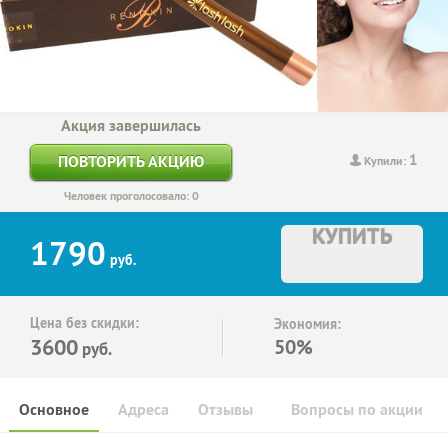
Акция завершилась
1
ПОВТОРИТЬ АКЦИЮ
Купили:
Человек проголосовало: 0
КУПИТЬ
1790
руб.
Цена без скидки:
Экономия:
3600
50%
руб.
Основное
Адреса
Отзывы
Вопросы по акции