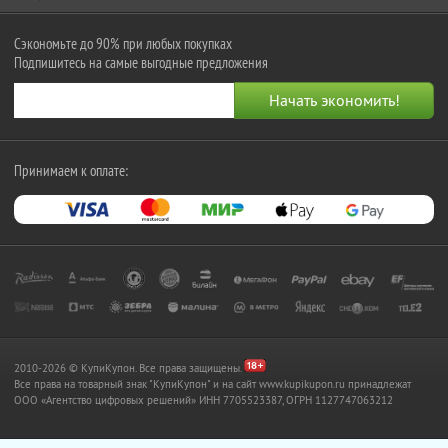
Сэкономьте до 90% при любых покупках
Подпишитесь на самые выгодные предложения
Принимаем к оплате:
2010-2026 © КупиКупон. Все права защищены.
Все права на товарный знак "КупиКупон" и на сайт www.kupikupon.ru принадлежат
OOO «Агентство цифровых решений» ИНН 7705523387, ОГРН 1127747063212