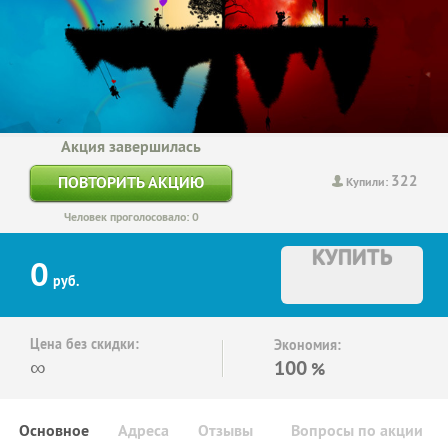
Акция завершилась
322
ПОВТОРИТЬ АКЦИЮ
Купили:
Человек проголосовало: 0
КУПИТЬ
0
руб.
Цена без скидки:
Экономия:
∞
100
%
Основное
Адреса
Отзывы
Вопросы по акции