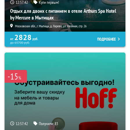
12:57:41
Купи первым!
Отдых для двоих с питанием в отеле Arthurs Spa Hotel
by Mercure в Мытищах
Московская обл., г. Мытищи, д. Ларево, ул. Хвойная, стр. 26
2828
ПОДРОБНЕЕ
от
руб.
до
65700
руб.
-15
%
12:57:41
Получили:
83