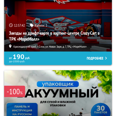
12:57:41
Купили:
2
Заезды на дрифт-карте в картинг-центре Crazy Cart в
ТРК «МореМолл»
Краснодарский край, г. Сочи, ул. Новая Заря, д. 7, ТРЦ «МореМолл»
190
ПОДРОБНЕЕ
от
руб.
до
2300
руб.
-100
%