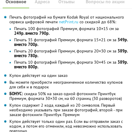
Основное
Адреса
Отзывы
Вопросы по акции
Печать фотографий на бумаге Kodak Royal от национального
сервиса цифровой печати
netPrint.ru
со скидкой до 68%:
Печать 100 фотографий Премиум, формата 10×15 см за
249р. вместо 790р.
Печать 35 фотографий Премиум, формата 15×21 см за
349р.
вместо 700р.
Печать 20 фотографий Премиум, формата 20×30 см за
389р.
вместо 780р.
Печать 10 фотографий Премиум, формата 30×45 см за
389р.
вместо 800р.
Купон действует на один заказ
Вы можете приобрести неограниченное количество купонов
для себя и в подарок
БОНУС:
скидка 50% на заказ одной фотокниги Принтбук
Премиум, формата 30×30 см, на 60 страниц (30 разворотов)
Купон содержит 2 кода, каждый из 20 символов. Первый
необходимо указывать при заказе фотографий, второй - при
заказе фотокниги Принтбук Премиум
Купон действует только один раз. Если вы отправили заказ с
кодом, а потом его отменили, код невозможно использовать
повторно