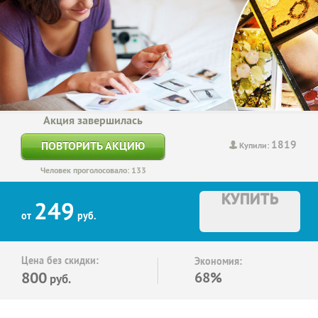
Акция завершилась
1819
ПОВТОРИТЬ АКЦИЮ
Купили:
Человек проголосовало: 133
КУПИТЬ
249
от
руб.
Цена без скидки:
Экономия:
800
68%
руб.