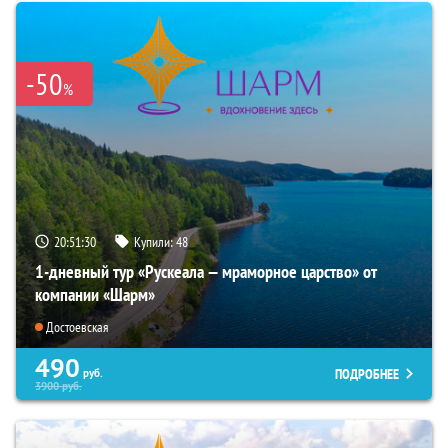
-50
%
20:51:29
Купили:
48
1-дневный тур «Рускеала — мраморное царство» от
компании «Шарм»
Достоевская
490
ПОДРОБНЕЕ
руб.
3900
руб.