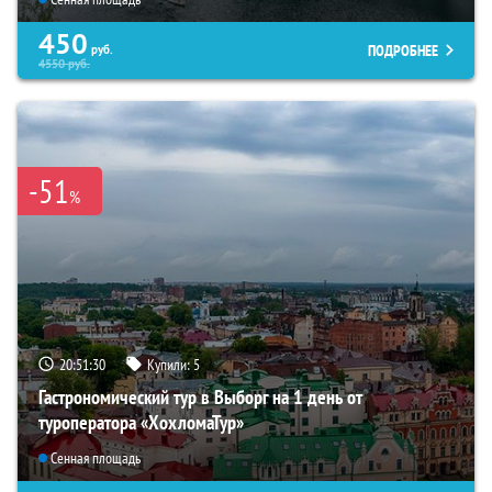
450
ПОДРОБНЕЕ
руб.
4550
руб.
-51
%
20:51:29
Купили:
5
Гастрономический тур в Выборг на 1 день от
туроператора «ХохломаТур»
Сенная площадь