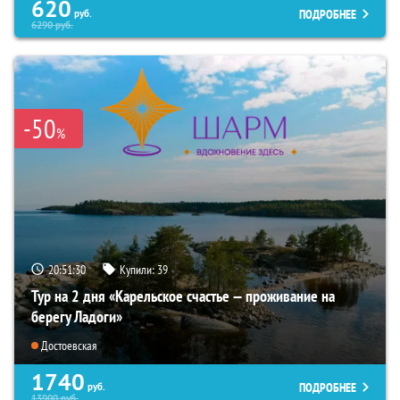
620
ПОДРОБНЕЕ
руб.
6290
руб.
-50
%
20:51:29
Купили:
39
Тур на 2 дня «Карельское счастье — проживание на
берегу Ладоги»
Достоевская
1740
ПОДРОБНЕЕ
руб.
13900
руб.