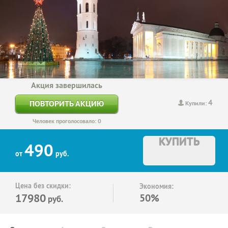
Акция завершилась
4
ПОВТОРИТЬ АКЦИЮ
Купили:
Человек проголосовало: 0
КУПИТЬ
490
от
руб.
Цена без скидки:
Экономия:
17980
50%
руб.