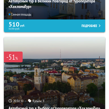
Автобусный тур в Великий Новгород от туроператора
«ХохломаТур»
Сенная площадь
510
ПОДРОБНЕЕ
руб.
5190
руб.
-51
%
20:51:29
Купили:
9
Автобусный тур в Выборг от туроператора «ХохломаТур»