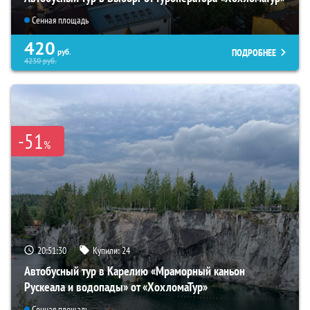
Сенная площадь
420
ПОДРОБНЕЕ
руб.
4230
руб.
-51
%
20:51:29
Купили:
24
Автобусный тур в Карелию «Мраморный каньон
Рускеала и водопады» от «ХохломаТур»
Сенная площадь