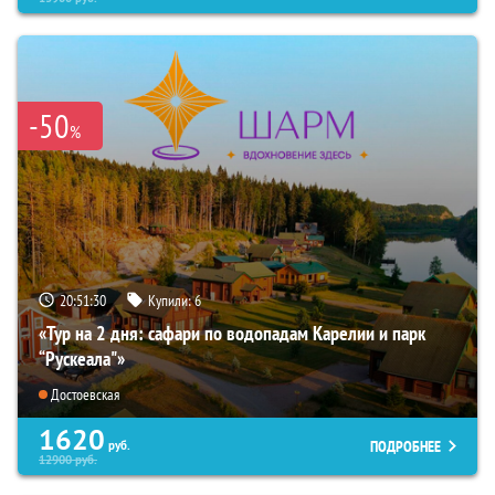
-50
%
20:51:29
Купили:
6
«Тур на 2 дня: сафари по водопадам Карелии и парк
“Рускеала"»
Достоевская
1620
ПОДРОБНЕЕ
руб.
12900
руб.