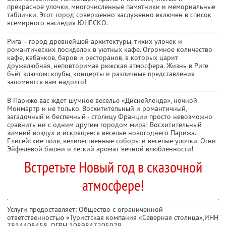
прекрасное улочки, многочисленные памятники и мемориальные
таблички. Этот город совершенно заслуженно включен в список
всемирного наследия ЮНЕСКО.
Рига – город древнейшей архитектуры, тихих улочек и
романтических посиделок в уютных кафе. Огромное количество
кафе, кабачков, баров и ресторанов, в которых царит
дружелюбная, неповторимая рижская атмосфера. Жизнь в Риге
бьёт ключом: клубы, концерты и различные представления
запомнятся вам надолго!
В Париже вас ждет шумное веселье «Диснейленда», ночной
Монмартр и не только. Восхитительный и романтичный,
загадочный и беспечный - столицу Франции просто невозможно
сравнить ни с одним другим городом мира! Восхитительный
зимний воздух и искрящееся веселье новогоднего Парижа.
Елисейские поля, величественные соборы и веселые улочки. Огни
Эйфелевой башни и легкий аромат вечной влюбленности!
Встретьте Новый год в сказочной
атмосфере!
Услуги предоставляет: Общество с ограниченной
ответственностью «Туристская компания «Северная столица»,
ИНН
7814408458
, ОГРН 1089847205029