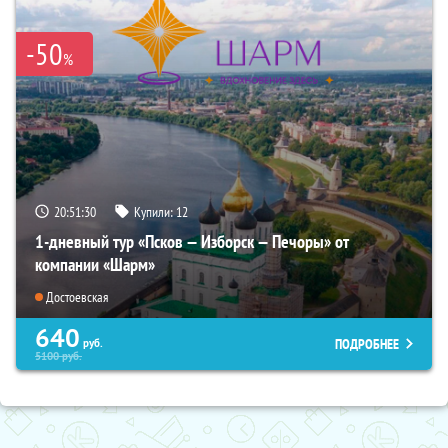
-50
%
20:51:29
Купили:
12
1-дневный тур «Псков — Изборск — Печоры» от
компании «Шарм»
Достоевская
640
ПОДРОБНЕЕ
руб.
5100
руб.