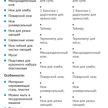
для супа;
для супа;
Мясоразделочный
нож
Нож для хлеба
2 баночки с
2 баночки с
дырочками для
дырочками для
Поварской нож
пряностей;
пряностей;
Нож
универсальный
Таймер;
Таймер;
Нож для резки
овощей
Термометр для
Термометр для
Сервисные ножи
мяса;
мяса;
Нож гибкий для
чистки овощей
Мясоразделочный
Мясоразделочный
Мусат
нож;
нож;
Подставка для
кухонного набора
Нож для хлеба;
Нож для хлеба;
пластиковая
Особенности:
Поварской нож;
Поварской нож;
Материал:
нержавеющая
Нож
Нож
сталь, пластик
универсальный;
универсальный;
Можно мыть в
посудомоечной
Нож для резки
Нож для резки
машине
овощей;
овощей;