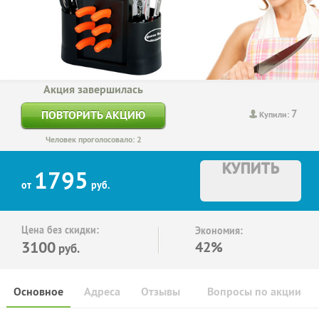
Акция завершилась
7
ПОВТОРИТЬ АКЦИЮ
Купили:
Человек проголосовало: 2
КУПИТЬ
1795
от
руб.
Цена без скидки:
Экономия:
3100
42%
руб.
Основное
Адреса
Отзывы
Вопросы по акции