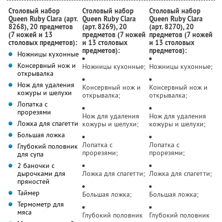
Столовый набор
Столовый набор
Столовый набор
Queen Ruby Clara (арт.
Queen Ruby Clara
Queen Ruby Clara
8268), 20 предметов
(арт. 8269), 20
(арт. 8270), 20
(7 ножей и 13
предметов (7 ножей
предметов (7 ножей
столовых предметов):
и 13 столовых
и 13 столовых
предметов):
предметов):
Ножницы кухонные
Консервный нож и
Ножницы кухонные;
Ножницы кухонные;
открывалка
Нож для удаления
Консервный нож и
Консервный нож и
кожуры и шелухи
открывалка;
открывалка;
Лопатка с
прорезями
Нож для удаления
Нож для удаления
Ложка для спагетти
кожуры и шелухи;
кожуры и шелухи;
Большая ложка
Лопатка с
Лопатка с
Глубокий половник
прорезями;
прорезями;
для супа
2 баночки с
дырочками для
Ложка для спагетти;
Ложка для спагетти;
пряностей
Таймер
Большая ложка;
Большая ложка;
Термометр для
мяса
Глубокий половник
Глубокий половник