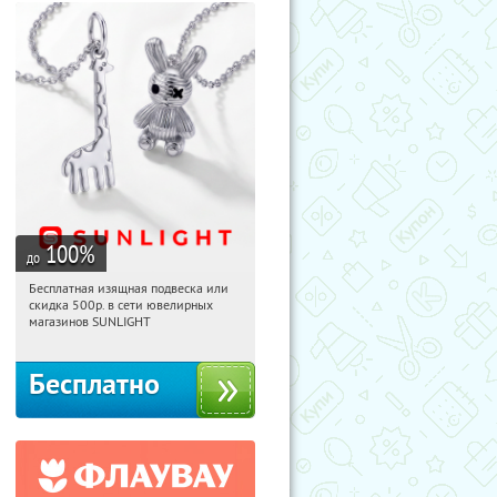
100
%
до
Бесплатная изящная подвеска или
15:33:09
Получили:
73
скидка 500р. в сети ювелирных
Россия
магазинов SUNLIGHT
Бесплатно