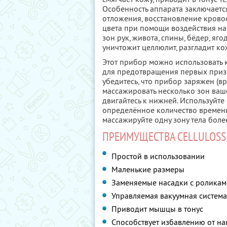
Особенность аппарата заключаетс
отложения, восстановление крово
цвета при помощи воздействия на
зон рук, живота, спины, бёдер, яго
уничтожит целлюлит, разгладит ко
Этот прибор можно использовать к
для предотвращения первых приз
убедитесь, что прибор заряжен (вр
массажировать несколько зон вашег
двигайтесь к нижней. Используйте
определённое количество времени,
массажируйте одну зону тела боле
ПРЕИМУЩЕСТВА CELLULOSS
Простой в использовании
Маленькие размеры
Заменяемые насадки с роликам
Управляемая вакуумная система
Приводит мышцы в тонус
Способствует избавлению от н