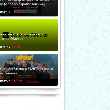
нсферов из аэропортов i'way
сплатно
-10%
вый заказ в сети магазинов
олотое Яблоко»
сплатно
-20%
дней бесплатно в START для новых
льзователей
сплатно
-100%