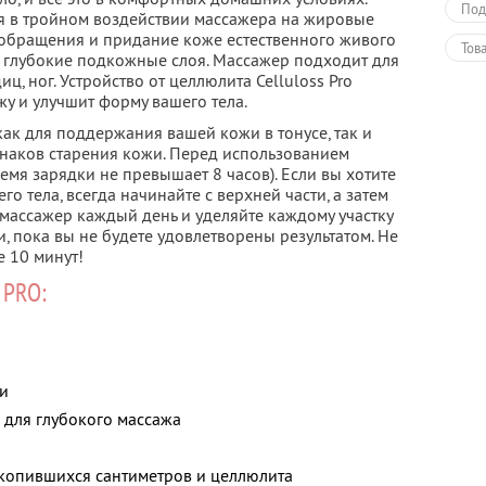
Под
я в тройном воздействии массажера на жировые
обращения и придание коже естественного живого
Тов
 глубокие подкожные слоя. Массажер подходит для
диц, ног. Устройство от целлюлита Celluloss Pro
жу и улучшит форму вашего тела.
ак для поддержания вашей кожи в тонусе, так и
наков старения кожи. Перед использованием
емя зарядки не превышает 8 часов). Если вы хотите
о тела, всегда начинайте с верхней части, а затем
 массажер каждый день и уделяйте каждому участку
 пока вы не будете удовлетворены результатом. Не
е 10 минут!
 PRO:
и
 для глубокого массажа
акопившихся сантиметров и целлюлита