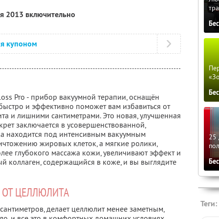
тра
ля 2013 включительно
Бе
ся купоном
Пер
«З
Бе
oss Pro - прибор вакуумной терапии, оснащён
ыстро и эффективно поможет вам избавиться от
та и лишними сантиметрами. Это новая, улучшенная
екрет заключается в усовершенствованной,
жа находится под интенсивным вакуумным
25 
ничтожению жировых клеток, а мягкие ролики,
по
лее глубокого массажа кожи, увеличивают эффект и
й коллаген, содержащийся в коже, и вы выглядите
Бе
 ОТ ЦЕЛЛЮЛИТА
Теги:
х сантиметров, делает целлюлит менее заметным,
ело, и все это в комфортных домашних условиях.