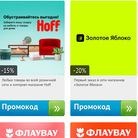
-15
%
-20
%
Любые товары во всей розничной
Первый заказ в сети магазинов
15:33:09
Получили:
83
15:33:09
Получи первым!
сети и интернет-магазине Hoff
«Золотое Яблоко»
Москва, 1-й Волоколамский проезд,
Россия
10с1
Промокод
Промокод