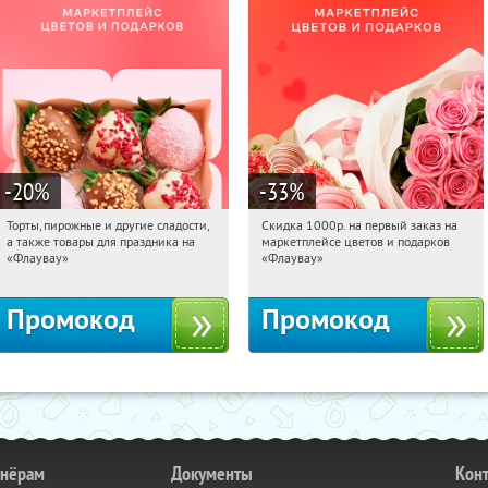
-20
%
-33
%
Торты, пирожные и другие сладости,
Скидка 1000р. на первый заказ на
15:33:09
Получили:
6
15:33:09
Получили:
18
а также товары для праздника на
маркетплейсе цветов и подарков
Россия
Россия
«Флаувау»
«Флаувау»
Промокод
Промокод
тнёрам
Документы
Кон