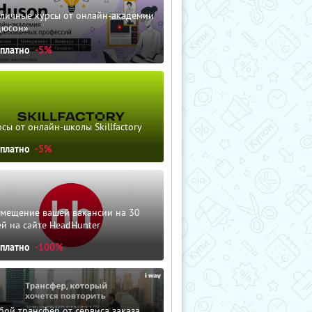
зличные курсы от онлайн-академии
дюсон»
сплатно
-5%
сы от онлайн-школы Skillfactory
сплатно
-5%
змещение вашей вакансии на 30
й на сайте HeadHunter
сплатно
-100%
ой трансфер от сервиса заказа