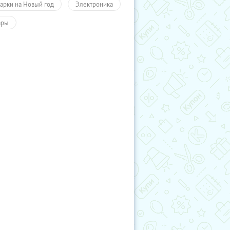
арки на Новый год
Электроника
ары