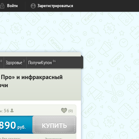
Войти
Зарегистрироваться
50
2
86
Здоровье
ПолучиКупон
 Про» и инфракрасный
очи
56
(0)
и:
890
КУПИТЬ
руб.
 без скидки: