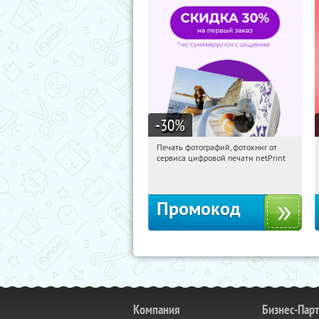
-30
%
Печать фотографий, фотокниг от
15:33:09
Получили:
4
сервиса цифровой печати netPrint
Россия
Промокод
Компания
Бизнес-Пар