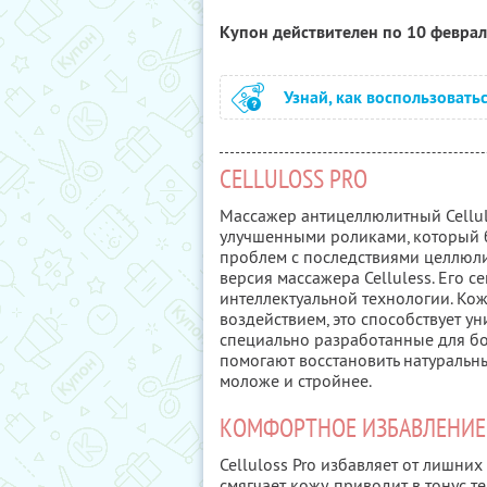
Купон действителен по 10 февра
Узнай, как воспользовать
CELLULOSS PRO
Массажер антицеллюлитный Cellul
улучшенными роликами, который б
проблем с последствиями целлюли
версия массажера Celluless. Его с
интеллектуальной технологии. Ко
воздействием, это способствует у
специально разработанные для бо
помогают восстановить натуральны
моложе и стройнее.
КОМФОРТНОЕ ИЗБАВЛЕНИЕ
Celluloss Pro избавляет от лишни
смягчает кожу, приводит в тонус т