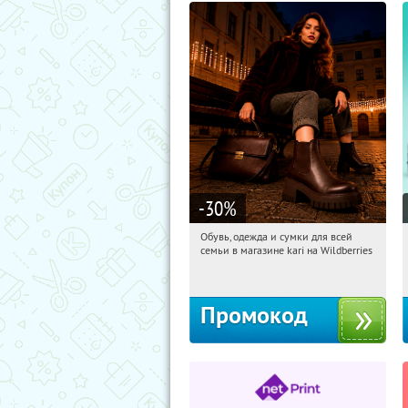
-30
%
Обувь, одежда и сумки для всей
15:33:09
Получили:
31
семьи в магазине kari на Wildberries
Россия
Промокод