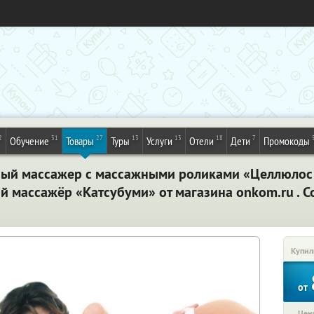
2
31
27
13
13
18
7
Обучение
Товары
Туры
Услуги
Отели
Дети
Промокоды
ый массажер с массажными роликами «Целлюлос
массажёр «Катсубуми» от магазина onkom.ru . С
Купил
от
Цена