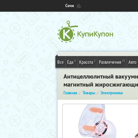
Сочи
6
2
25
Все
Еда
Красота
Развлечения
Авто
Антицеллюлитный вакуумн
магнитный жиросжигающий 
Главная
Товары
Электроника