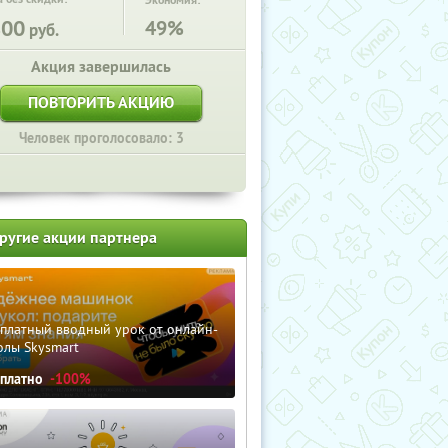
Экономия:
800
49%
руб.
Акция завершилась
ПОВТОРИТЬ АКЦИЮ
Человек проголосовало: 3
ругие акции партнера
сплатный вводный урок от онлайн-
олы Skysmart
сплатно
-100%