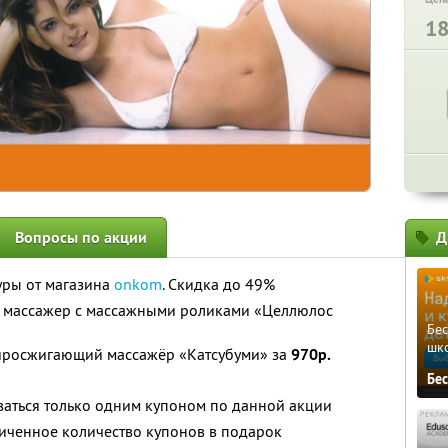
1
Вопросы по акции
Д
ры от магазина
onkom
. Скидка до 49%
 массажер с массажными роликами «Целлюлос
Бе
шк
росжигающий массажёр «Катсубуми» за
970р.
Бе
ваться только одним купоном по данной акции
иченное количество купонов в подарок