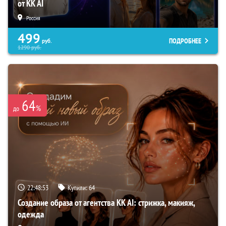
от KK AI
Россия
499
ПОДРОБНЕЕ
руб.
1290
руб.
64
%
до
22:48:52
Купили:
64
Создание образа от агентства KK AI: стрижка, макияж,
одежда