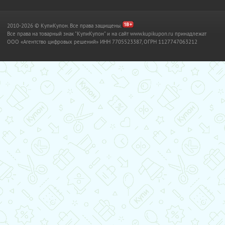
2010-2026 © КупиКупон. Все права защищены.
Все права на товарный знак "КупиКупон" и на сайт www.kupikupon.ru принадлежат
OOO «Агентство цифровых решений» ИНН 7705523387, ОГРН 1127747063212