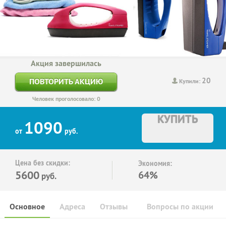
Акция завершилась
20
ПОВТОРИТЬ АКЦИЮ
Купили:
Человек проголосовало: 0
КУПИТЬ
1090
от
руб.
Цена без скидки:
Экономия:
5600
64%
руб.
Основное
Адреса
Отзывы
Вопросы по акции