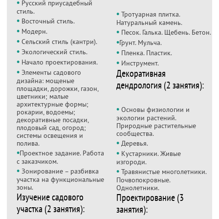
•
Русский приусадебный
стиль.
•
Тротуарная плитка.
•
Восточный стиль.
Натуральный камень.
•
•
Модерн.
Песок. Галька. Щебень. Бетон.
•
•
Сельский стиль (кантри).
Грунт. Мульча.
•
•
Экологический стиль.
Пленка. Пластик.
•
•
Начало проектирования.
Инструмент.
•
Декоративная
Элементы садового
дизайна: мощеные
дендрология (2 занятия):
площадки, дорожки, газон,
цветники; малые
архитектурные формы;
•
Основы физиологии и
рокарии, водоемы;
экологии растений.
декоративные посадки,
Природные растительные
плодовый сад, огород;
сообщества.
системы освещения и
•
полива.
Деревья.
•
•
Проектное задание. Работа
Кустарники. Живые
с заказчиком.
изгороди.
•
•
Зонирование – разбивка
Травянистые многолетники.
участка на функциональные
Почвопокровные.
зоны.
Однолетники.
Изучение садового
Проектирование (3
участка (2 занятия):
занятия):