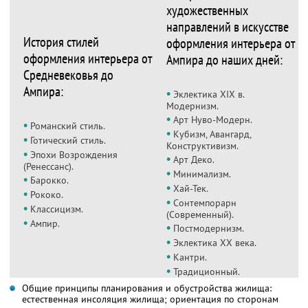
художественных
направлений в искусстве
История стилей
оформления интерьера от
оформления интерьера от
Ампира до наших дней:
Средневековья до
Ампира:
•
Эклектика ХIХ в.
Модернизм.
•
Арт Нуво-Модерн.
•
Романский стиль.
•
Кубизм, Авангард,
•
Готический стиль.
Конструктивизм.
•
Эпохи Возрождения
•
Арт Деко.
(Ренессанс).
•
Минимализм.
•
Барокко.
•
Хай-Тек.
•
Рококо.
•
Сонтемпорарн
•
Классицизм.
(Современный).
•
Ампир.
•
Постмодернизм.
•
Эклектика ХХ века.
•
Кантри.
•
Традиционный.
Общие принципы планирования и обустройства жилища:
естественная инсоляция жилища; ориентация по сторонам