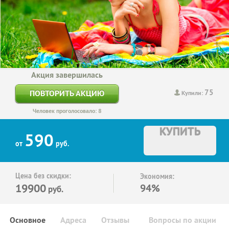
Акция завершилась
75
ПОВТОРИТЬ АКЦИЮ
Купили:
Человек проголосовало: 8
КУПИТЬ
590
от
руб.
Цена без скидки:
Экономия:
19900
94%
руб.
Основное
Адреса
Отзывы
Вопросы по акции