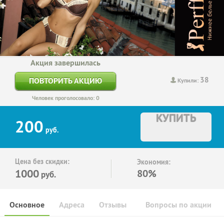
Акция завершилась
38
ПОВТОРИТЬ АКЦИЮ
Купили:
Человек проголосовало: 0
КУПИТЬ
200
руб.
Цена без скидки:
Экономия:
1000
80%
руб.
Основное
Адреса
Отзывы
Вопросы по акции