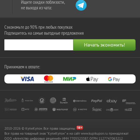
Ищите скидки поблизости,
не выходя из чата:
Сэкономьте до 90% при любых покупках
Подпишитесь на самые выгодные предложения
Принимаем к оплате:
2010-2026 © КупиКупон. Все права защищены.
Все права на товарный знак "КупиКупон" и на сайт www.kupikupon.ru принадлежат
OOO «Агентство цифровых решений» ИНН 7705523387, ОГРН 1127747063212