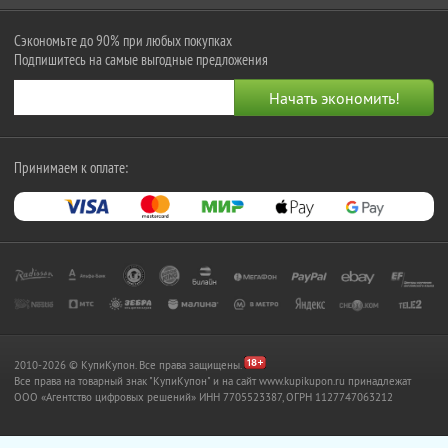
Сэкономьте до 90% при любых покупках
Подпишитесь на самые выгодные предложения
Принимаем к оплате:
2010-2026 © КупиКупон. Все права защищены.
Все права на товарный знак "КупиКупон" и на сайт www.kupikupon.ru принадлежат
OOO «Агентство цифровых решений» ИНН 7705523387, ОГРН 1127747063212