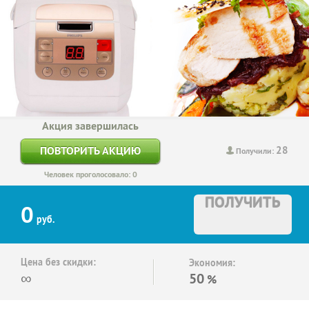
Акция завершилась
28
ПОВТОРИТЬ АКЦИЮ
Получили:
Человек проголосовало: 0
ПОЛУЧИТЬ
0
руб.
Цена без скидки:
Экономия:
∞
50
%