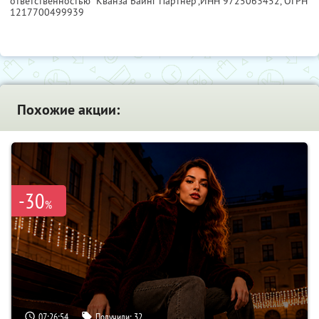
ответственностью "Кванза Баинг Партнер",
ИНН 9725063452
, ОГРН
1217700499939
Похожие акции:
-30
%
07:26:53
Получили:
32