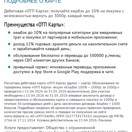
ПОДРОБНЕЕ О КАРТЕ
Дебетовая «ОТП Карта»: получайте кешбэк до 10% на покупки с
возможностью вернуть до 3000р. каждый месяц.
Преимущества «ОТП Карты»:
кешбэк до 10% на популярные категории для ежедневных
трат и покупки от партнеров в мобильном приложении;
доход 12% годовых: храните деньги на накопительном счете
и зарабатывайте каждый день;
обслуживание бесплатно и переводы до 500000 р./месяц
через СБП клиентам других банков;
привычный сервис: мгновенные переводы, приложение
доступно в App Store и Google Play, поддержка в чате.
Расчетная дебетовая карта «ОТП Карта» (далее — карта). Обслуживание по
тарифному плану «ОТП Карта». Акция «Кэшбэк 100% — 1000р. за 1000р.»
проводится с 15.04.2026 по 31.05.2026 включительно. Для участия
необходимо с 15.04.2026 по 31.05.2026 впервые заключить договор о
предоставлении и обслуживании карты и совершить покупку от 1000р. в
течение 30 календарных дней с даты заключения договора. Кешбэк = 1000
бонусов. Подробные сведения об организаторе акции, правилах проведения,
количестве призов, сроках, месте и порядке их получения на сайте
www.otpbank.ru. АО «ОТП БАНК», ОГРН 1027739176563, лицензия ЦБ РФ №
2766 от 27.11.2014. Условия действительны на 15.04.2026. Реклама
Услуги предоставляет: Общество с ограниченной