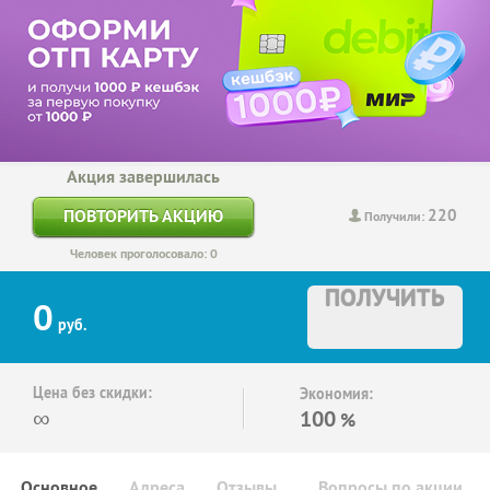
Акция завершилась
220
ПОВТОРИТЬ АКЦИЮ
Получили:
Человек проголосовало: 0
ПОЛУЧИТЬ
0
руб.
Цена без скидки:
Экономия:
∞
100
%
Основное
Адреса
Отзывы
Вопросы по акции