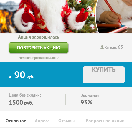
Акция завершилась
63
ПОВТОРИТЬ АКЦИЮ
Купили:
Человек проголосовало: 0
КУПИТЬ
90
от
руб.
Цена без скидки:
Экономия:
1500
93%
руб.
Основное
Адреса
Отзывы
Вопросы по акции