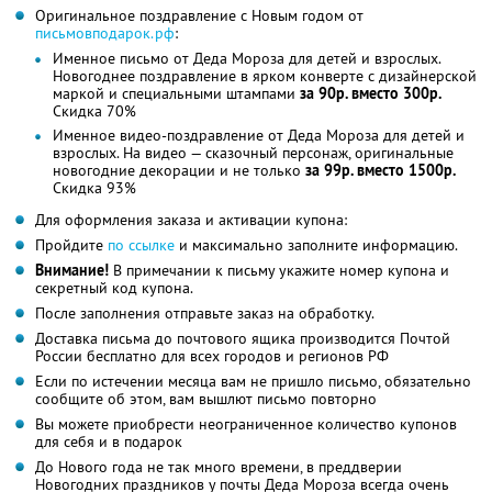
Оригинальное поздравление с Новым годом от
письмовподарок.рф
:
Именное письмо от Деда Мороза для детей и взрослых.
Новогоднее поздравление в ярком конверте с дизайнерской
маркой и специальными штампами
за 90р. вместо 300р.
Скидка 70%
Именное видео-поздравление от Деда Мороза для детей и
взрослых. На видео — сказочный персонаж, оригинальные
новогодние декорации и не только
за 99р. вместо 1500р.
Скидка 93%
Для оформления заказа и активации купона:
Пройдите
по ссылке
и максимально заполните информацию.
Внимание!
В примечании к письму укажите номер купона и
секретный код купона.
После заполнения отправьте заказ на обработку.
Доставка письма до почтового ящика производится Почтой
России бесплатно для всех городов и регионов РФ
Если по истечении месяца вам не пришло письмо, обязательно
сообщите об этом, вам вышлют письмо повторно
Вы можете приобрести неограниченное количество купонов
для себя и в подарок
До Нового года не так много времени, в преддверии
Новогодних праздников у почты Деда Мороза всегда очень