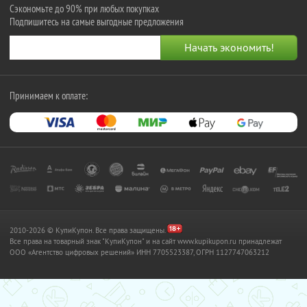
Сэкономьте до 90% при любых покупках
Подпишитесь на самые выгодные предложения
Принимаем к оплате:
2010-2026 © КупиКупон. Все права защищены.
Все права на товарный знак "КупиКупон" и на сайт www.kupikupon.ru принадлежат
OOO «Агентство цифровых решений» ИНН 7705523387, ОГРН 1127747063212